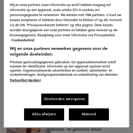
Wij en onze partners slaan informatie op en/of hebben toegang tot
informatie op een apparaat, zoals unieke ID’s in cookies om
persoonsgegevens te verwerken. We werken met
106
partners. U kunt uw
keuzes accepteren of beheren door hieronder te klikken of op elk moment
via de link ‘Privacyvoorkeuren beheren’ op elke pagina. Deze keuzes
worden doorgegeven aan onze partners en hebben geen invloed op de
browsegegevens. Raadpleeg voor meer informatie ons Privacybeleid.
Cookiesbeleid
Wij en onze partners verwerken gegevens voor de
volgende doeleinden:
Precieze geolocatiegegevens gebruiken. De apparaatkenmerken actief
scannen ter identificatie. Informatie op een apparaat opslaan en/of
openen. Gepersonaliseerde advertenties en content, advertentie- en
contentmetingen, doelgroepenonderzoek en ontwikkeling van diensten.
Partnerlijst (derden)
"
Een dessert dat de tafel stil
krijgt: ijs, cake, vloeibare honing
Doeleinden weergeven
en een dikke laag chocolade met
hazelnoten. Het ziet eruit alsof het
Alles afwijzen
Akkoord
uit een luxe ijssalon komt, maar je
maakt ‘m gewoon thuis."