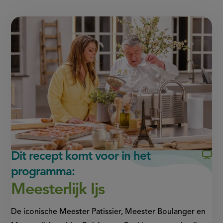
deze
deze
link
of
pagina
pagina
this
op
op
page
Facebook
WhatsApp
(opent
(opent
in
in
nieuw
nieuw
venster,
venster,
externe
externe
link)
link)
Dit recept komt voor in het
programma:
Meesterlijk Ijs
De iconische Meester Patissier, Meester Boulanger en