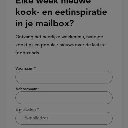
Elke week nieuwe
kook- en eetinspiratie
in je mailbox?
Ontvang het heerlijke weekmenu, handige
kooktips en populair nieuws over de laatste
foodtrends.
Show/hide
Voornaam
Achternaam
E-mailadres