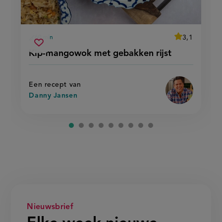
average
3,1
60 min
Beoordeel
voorbereidingstijd
kip-
recept
Sla
score:
Kip-mangowok met gebakken rijst
'kip-
mangowok
recept
mangowok
met
met
op
gebakken
gebakken
rijst'
rijst
Een recept van
Danny Jansen
Nieuwsbrief