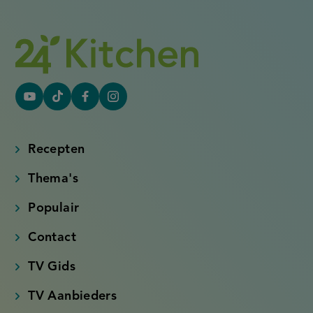
YouTube
Tiktok
Facebook
Instagram
(externe
(externe
(externe
(externe
link)
link)
link)
link)
Recepten
Thema's
Populair
Contact
TV Gids
TV Aanbieders