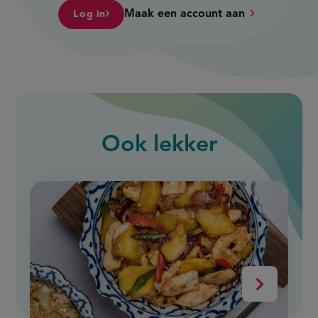
Maak een account aan
Log in
Ook
lekker
slide
1
of
9
Volgende