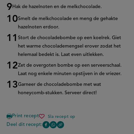
Hak de hazelnoten en de melkchocolade.
Smelt de melkchocolade en meng de gehakte
hazelnoten erdoor.
Stort de
chocoladebombe
op een
koelrek
. Giet
het warme chocolademengsel erover zodat het
helemaal bedekt is. Laat even uitlekken.
Zet de overgoten
bombe
op een serveerschaal.
Laat nog enkele minuten opstijven in de vriezer.
Garneer de
chocoladebombe
met wat
honeycomb
-stukken. Serveer direct!
Print recept
Sla recept op
honeycomb-
chocoladebombe
Deel dit recept:
Copy
Deel
Deel
the