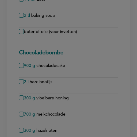
2
tl
baking soda
boter of olie (voor invetten)
Chocoladebombe
900
g
chocoladecake
2
l
hazelnootijs
300
g
vloeibare honing
700
g
melkchocolade
300
g
hazelnoten