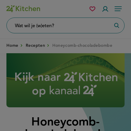
Overslaan
Mijn
Accountme
Menu
bewaarde
en
recepten
naar
Wat
Zoeke
wil
de
je
zoeken?
inhoud
Home
Recepten
Honeycomb-chocoladebombe
gaan
Disney+
Honeycomb-