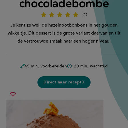
chocoladebombe
1
Beoordeel
recept
'Honeycomb-
Je kent ze wel: de hazelnootbonbons in het gouden
chocoladebombe
'
wikkeltje. Dit dessert is de grote variant daarvan en tilt
de vertrouwde smaak naar een hoger niveau.
45 min. voorbereiden
120 min. wachttijd
Direct naar recept
honeycomb-
Sla
chocoladebombe
recept
op