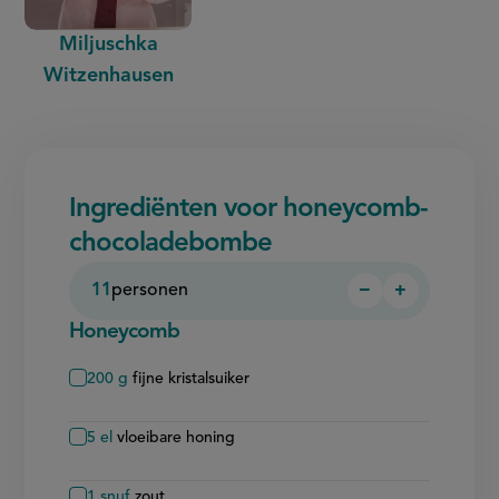
Miljuschka
Witzenhausen
Ingrediënten voor honeycomb-
chocoladebombe
11
personen
−
+
Persoon
Persoon
verwijderen
toevoegen
Honeycomb
200
g
fijne kristalsuiker
5
el
vloeibare honing
1
snuf
zout