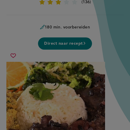
136
Beoordeel
recept
'Feijoada'
180 min. voorbereiden
Direct naar recept
feijoada
Sla
recept
op