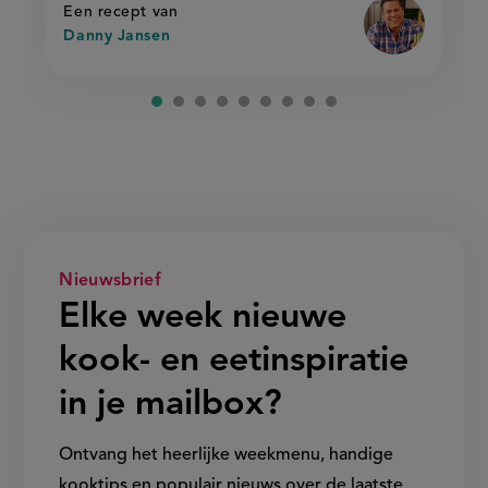
rijst
Een recept van
Danny Jansen
Nieuwsbrief
Elke week nieuwe
kook- en eetinspiratie
in je mailbox?
Ontvang het heerlijke weekmenu, handige
kooktips en populair nieuws over de laatste