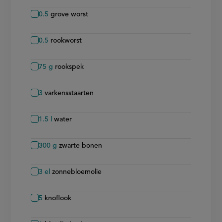
0.5
grove worst
0.5
rookworst
75
g
rookspek
3
varkensstaarten
1.5
l
water
300
g
zwarte bonen
3
el
zonnebloemolie
5
knoflook