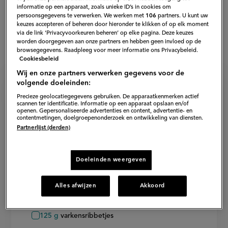
informatie op een apparaat, zoals unieke ID’s in cookies om
persoonsgegevens te verwerken. We werken met
106
partners. U kunt uw
keuzes accepteren of beheren door hieronder te klikken of op elk moment
via de link ‘Privacyvoorkeuren beheren’ op elke pagina. Deze keuzes
worden doorgegeven aan onze partners en hebben geen invloed op de
browsegegevens. Raadpleeg voor meer informatie ons Privacybeleid.
Cookiesbeleid
Wij en onze partners verwerken gegevens voor de
volgende doeleinden:
Precieze geolocatiegegevens gebruiken. De apparaatkenmerken actief
Ingrediënten voor feijoada
scannen ter identificatie. Informatie op een apparaat opslaan en/of
openen. Gepersonaliseerde advertenties en content, advertentie- en
contentmetingen, doelgroepenonderzoek en ontwikkeling van diensten.
4
personen
−
+
Persoon
Persoon
Partnerlijst (derden)
verwijderen
toevoegen
Feijoada
Doeleinden weergeven
125
g
gezouten varkenslende
Alles afwijzen
Akkoord
125
g
gedroogd vlees
125
g
varkensribbetjes