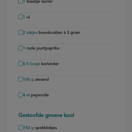
1
blaadje laurier
1
ui
2
zakjes
boonkruiden à 3 gram
1
rode puntpaprika
0.5
bosje
koriander
100
g
zwoerd
4
el
peperolie
Gestoofde groene kool
150
g
spekblokjes