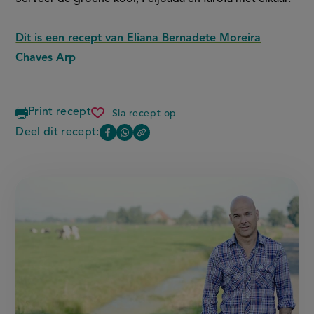
Dit is een recept van Eliana Bernadete Moreira
Chaves Arp
Print recept
Sla recept op
feijoada
Deel dit recept:
Copy
Deel
Deel
the
deze
deze
link
of
pagina
pagina
this
op
op
page
Facebook
WhatsApp
(opent
(opent
in
in
nieuw
nieuw
venster,
venster,