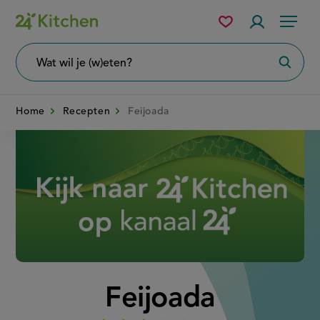
Overslaan
Mijn
Accountme
Menu
bewaarde
en
recepten
naar
Wat
Zoeke
wil
de
je
zoeken?
inhoud
Home
Recepten
Feijoada
gaan
Disney+
Feijoada