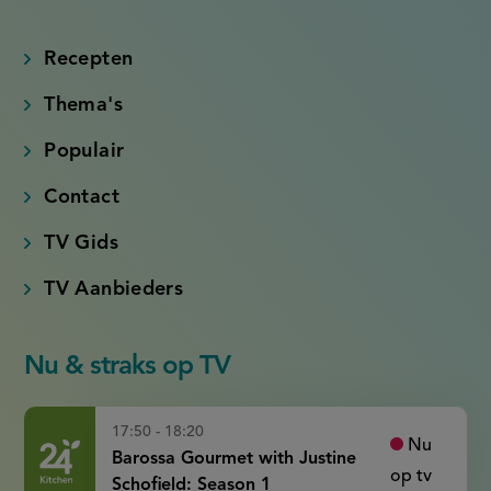
(externe
(externe
(externe
(externe
link)
link)
link)
link)
Recepten
Thema's
Populair
Contact
TV Gids
TV Aanbieders
Nu & straks op TV
17:50 - 18:20
Nu
Barossa Gourmet with Justine
op tv
Schofield: Season 1