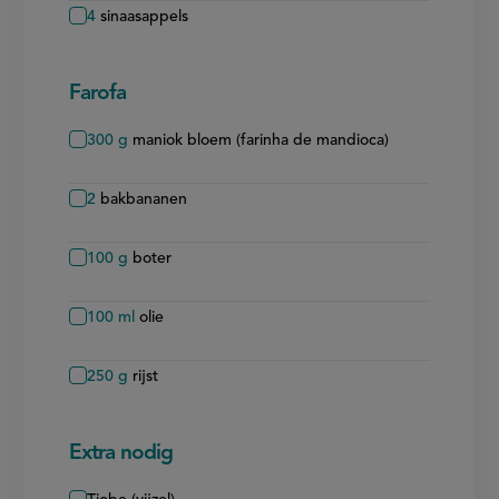
4
sinaasappels
Farofa
300
g
maniok bloem (farinha de mandioca)
2
bakbananen
100
g
boter
100
ml
olie
250
g
rijst
Extra nodig