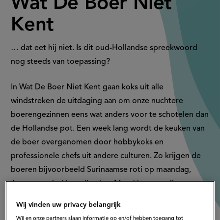
Wat De Boer Niet
Kent
… dat eet hij niet. Is dit oud-Hollandse spreekwoord
nog steeds van toepassing?
In Wat De Boer Niet Kent gaan koks uit alle
windstreken de uitdaging aan om onze nuchtere
boerengezinnen eens wat anders voor te schotelen dan
de Hollandse pot. Een week lang wordt de keuken van
de boer overgenomen door hobbykoks en
professionele chefs uit andere culturen. Zo krijgen de
boeren bijvoorbeeld Surinaamse roti op maandag,
Japanse teriyaki op dinsdag, Marokkaanse tajine op
woensdag: lukt het de koks de culinaire horizon van de
Wij vinden uw privacy belangrijk
boer te verbreden? Of houdt het boerengezin het
Wij en onze partners slaan informatie op en/of hebben toegang tot