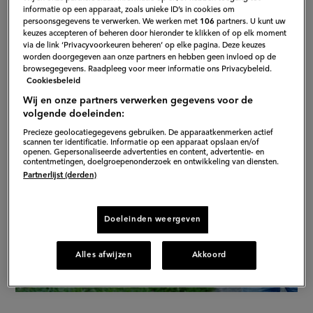
voortaan weer veilig bij een AVG'tje?
informatie op een apparaat, zoals unieke ID’s in cookies om
persoonsgegevens te verwerken. We werken met
106
partners. U kunt uw
keuzes accepteren of beheren door hieronder te klikken of op elk moment
via de link ‘Privacyvoorkeuren beheren’ op elke pagina. Deze keuzes
worden doorgegeven aan onze partners en hebben geen invloed op de
browsegegevens. Raadpleeg voor meer informatie ons Privacybeleid.
Cookiesbeleid
Wij en onze partners verwerken gegevens voor de
volgende doeleinden:
Precieze geolocatiegegevens gebruiken. De apparaatkenmerken actief
scannen ter identificatie. Informatie op een apparaat opslaan en/of
openen. Gepersonaliseerde advertenties en content, advertentie- en
contentmetingen, doelgroepenonderzoek en ontwikkeling van diensten.
Partnerlijst (derden)
Doeleinden weergeven
Alles afwijzen
Akkoord