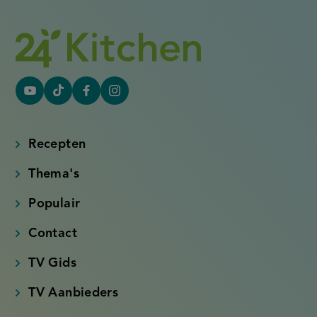
YouTube
Tiktok
Facebook
Instagram
(externe
(externe
(externe
(externe
link)
link)
link)
link)
Recepten
Thema's
Populair
Contact
TV Gids
TV Aanbieders