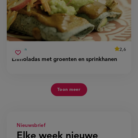
average
2,6
60 min
Beoordeel
voorbereidingstijd
enmoladas
recept
Sla
score:
Enmoladas met groenten en sprinkhanen
'enmolada
met
recept
met
groenten
groenten
op
en
en
sprinkhan
sprinkhanen
Toon meer
Nieuwsbrief
Elke week nieuwe