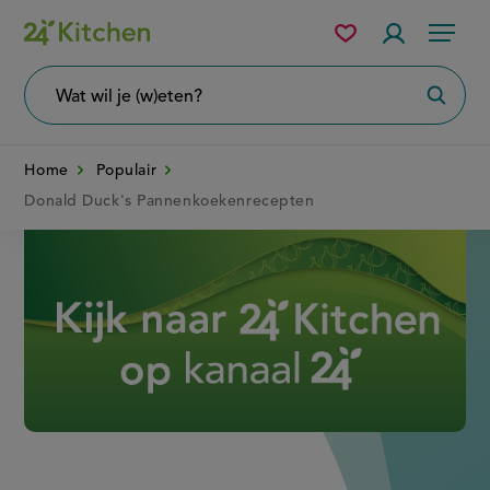
Overslaan
Mijn
Accountme
Menu
bewaarde
en
recepten
naar
Wat
Zoeke
wil
de
je
zoeken?
inhoud
Home
Populair
gaan
Donald Duck's Pannenkoekenrecepten
Disney+