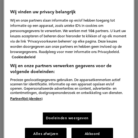
Wij vinden uw privacy belangrijk
Wij en onze partners slaan informatie op en/of hebben toegang tot
informatie op een apparaat, zoals unieke ID’s in cookies om
persoonsgegevens te verwerken. We werken met
106
partners. U kunt uw
keuzes accepteren of beheren door hieronder te klikken of op elk moment
via de link ‘Privacyvoorkeuren beheren’ op elke pagina. Deze keuzes
worden doorgegeven aan onze partners en hebben geen invloed op de
browsegegevens. Raadpleeg voor meer informatie ons Privacybeleid.
Cookiesbeleid
Wij en onze partners verwerken gegevens voor de
volgende doeleinden:
Precieze geolocatiegegevens gebruiken. De apparaatkenmerken actief
scannen ter identificatie. Informatie op een apparaat opslaan en/of
openen. Gepersonaliseerde advertenties en content, advertentie- en
contentmetingen, doelgroepenonderzoek en ontwikkeling van diensten.
1. Klassieke
Partnerlijst (derden)
karnemelkpannenkoekjes
Doeleinden weergeven
Deze pannenkoekjes zijn extra fluffy door de
karnemelk. Je kan er allerlei soorten rood fruit aan
Alles afwijzen
Akkoord