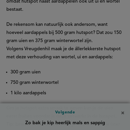
omdat hutspot naast aardappelen ook uit ui en wortel
bestaat.
De rekensom kan natuurlijk ook andersom, want
hoeveel aardappels bij 500 gram hutspot​? Dat zou 150
gram uien en 375 gram winterwortel zijn.
Volgens Vreugdenhil maak je de állerlekkerste hutspot
met deze verhouding van wortel, ui en aardappels:
300 gram uien
750 gram winterwortel
1 kilo aardappels
Om je hutspot extra smaak te geven kun je de uien
Volgende
eerst fruiten voordat je deze verwerkt in de hutspot.
Zo bak je kip heerlijk mals en sappig
Tip
: bewaar het kookvocht van je vlees, dit kun je later