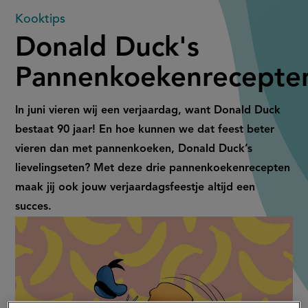
Donald
Kooktips
Donald Duck's
Duck's
Pannenkoekenrecepte
Pannenkoekenrecepten
In juni vieren wij een
verjaardag, want Donald Duck
bestaat 90 jaar!
En hoe kunnen we dat feest beter
vieren dan met
pannenkoeken
, Donald Duck’s
lievelingseten? Met
deze drie pannenkoekenrecepten
maak jij ook jouw verjaardagsfeestje
altijd een
succes.