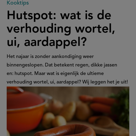
Hutspot:
Kooktips
Hutspot: wat is de
wat
verhouding wortel,
is
ui, aardappel?
de
verhouding
Het najaar is zonder aankondiging weer
binnengeslopen. Dat betekent regen, dikke jassen
wortel,
en: hutspot. Maar wat is eigenlijk de ultieme
verhouding wortel, ui, aardappel? Wij leggen het je uit!
ui,
aardappel?