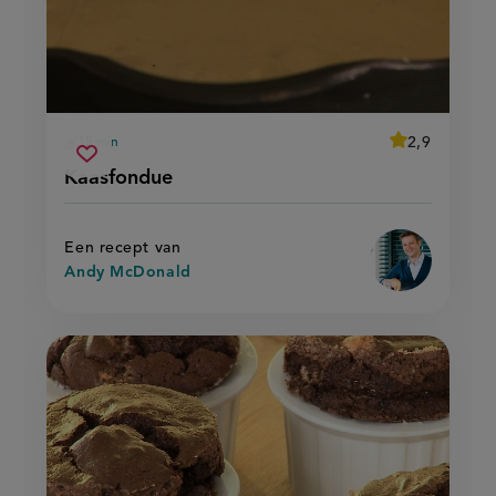
average
2,9
15 min
Beoordeel
voorbereidingstijd
kaasfondue
recept
Sla
score:
Kaasfondue
'kaasfondue'
recept
op
Een recept van
Andy McDonald