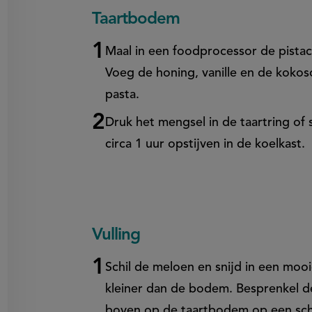
Taartbodem
on
en
egen
Maal in een foodprocessor de pista
Voeg de honing, vanille en de kokoso
pasta.
Druk het mengsel in de taartring of 
circa 1 uur opstijven in de koelkast.
Vulling
Schil de meloen en snijd in een moo
kleiner dan de bodem. Besprenkel 
boven op de taartbodem op een sch