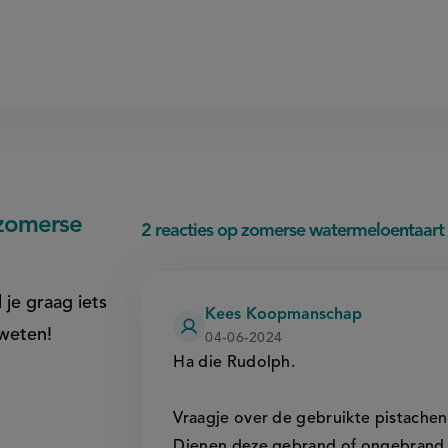
zomerse
2 reacties op zomerse watermeloentaart
 je graag iets
Kees Koopmanschap
 weten!
04-06-2024
Ha die Rudolph.
Vraagje over de gebruikte pistachen
Dienen deze gebrand of ongebrand t