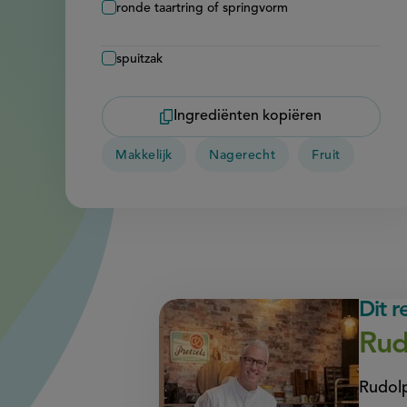
ronde taartring of springvorm
spuitzak
Ingrediënten kopiëren
Makkelijk
Nagerecht
Fruit
Dit 
Rud
Rudolp