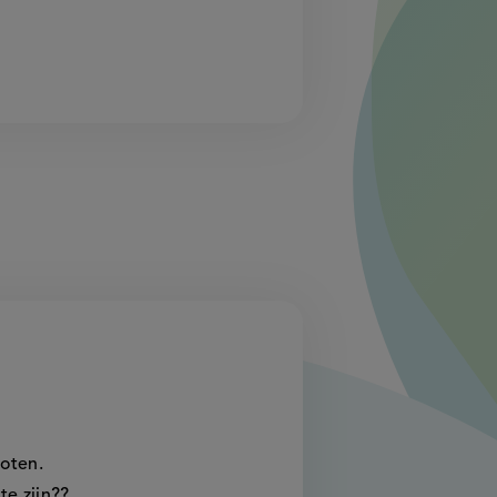
oten.
e zijn??