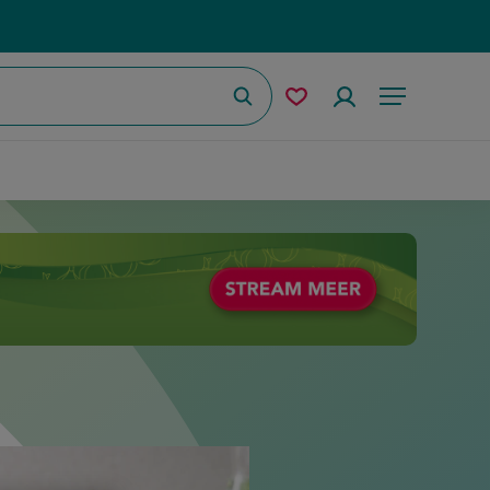
Zoeken
Mijn
Accountmenu
Menu
bewaarde
recepten
entaart