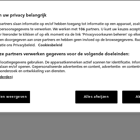
83
ordeel
ept
merse
te aanrader als je een keer wat anders wilt.
ermeloentaart'
n uw privacy belangrijk
partners slaan informatie op en/of hebben toegang tot informatie op een apparaat, zoals
persoonsgegevens te verwerken. We werken met
106
partners. U kunt uw keuzes accept
 hieronder te klikken of op elk moment via de link ‘Privacyvoorkeuren beheren’ op elk
60 min. wachttijd
en doorgegeven aan onze partners en hebben geen invloed op de browsegegevens. Ra
tie ons Privacybeleid.
Cookiesbeleid
ze partners verwerken gegevens voor de volgende doeleinden:
locatiegegevens gebruiken. De apparaatkenmerken actief scannen ter identificatie. Info
 recept
laan en/of openen. Gepersonaliseerde advertenties en content, advertentie- en content
onderzoek en ontwikkeling van diensten.
 (derden)
Gepubliceerd
den weergeven
Alles afwijzen
A
Bewerkt op: