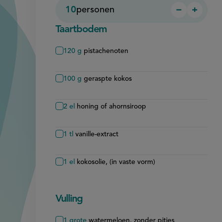
10
personen
−
+
Persoon
Perso
verwijder
toevo
Taartbodem
120
g
pistachenoten
100
g
geraspte kokos
2
el
honing of ahornsiroop
1
tl
vanille-extract
1
el
kokosolie, (in vaste vorm)
Vulling
1
grote
watermeloen, zonder pitjes