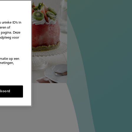
 unieke ID’s in
eren of
e pagina. Deze
adpleeg voor
rmatie op een
metingen,
 op:
28-04-21
kkoord
26-06-2025