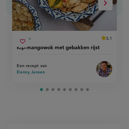
Volgende
average
3,1
60 min
Beoordeel
voorbereidingstijd
kip-
recept
Sla
score:
Kip-mangowok met gebakken rijst
'kip-
mangowok
recept
mangowok
met
met
op
gebakken
gebakken
rijst'
rijst
Een recept van
Danny Jansen