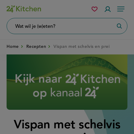
Overslaan
Mijn
Accountme
Menu
bewaarde
en
recepten
naar
Wat
Zoeke
wil
de
je
zoeken?
inhoud
Home
Recepten
Vispan met schelvis en prei
gaan
Disney+
Vispan met schelvis