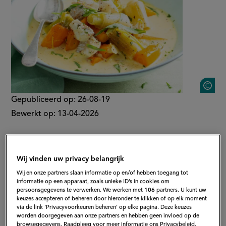
S
Gepubliceerd op:
26-08-19
Bewerkt op:
13-04-2026
Wij vinden uw privacy belangrijk
Wij en onze partners slaan informatie op en/of hebben toegang tot
informatie op een apparaat, zoals unieke ID’s in cookies om
persoonsgegevens te verwerken. We werken met
106
partners. U kunt uw
keuzes accepteren of beheren door hieronder te klikken of op elk moment
via de link ‘Privacyvoorkeuren beheren’ op elke pagina. Deze keuzes
worden doorgegeven aan onze partners en hebben geen invloed op de
browsegegevens. Raadpleeg voor meer informatie ons Privacybeleid.