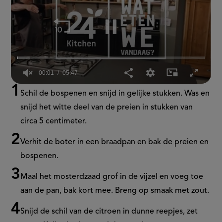
00:02
05:47
0
Schil de bospenen en snijd in gelijke stukken.
Was en
seconds
of
snijd het witte deel van de preien in stukken van
5
minutes,
circa 5 centimeter.
47
seconds
Verhit de boter in een braadpan en bak de preien en
bospenen.
Maal het mosterdzaad grof in de vijzel en voeg toe
aan de pan, bak kort mee. Breng op smaak met zout.
Snijd de schil van de citroen in dunne reepjes, zet