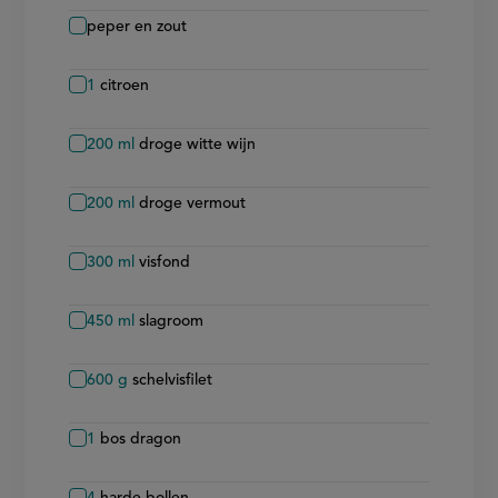
peper en zout
1
citroen
200
ml
droge witte wijn
200
ml
droge vermout
300
ml
visfond
450
ml
slagroom
600
g
schelvisfilet
1
bos dragon
4
harde bollen