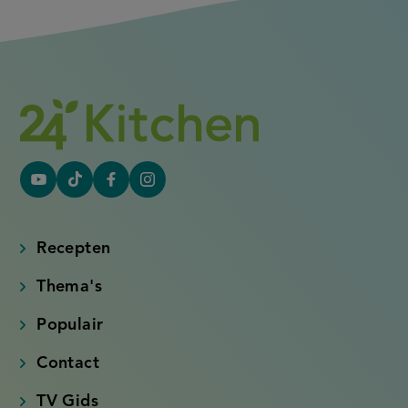
YouTube
Tiktok
Facebook
Instagram
(externe
(externe
(externe
(externe
link)
link)
link)
link)
Recepten
Thema's
Populair
Contact
TV Gids