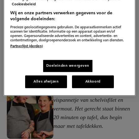
Cookiesbeleid
Wij en onze partners verwerken gegevens voor de
volgende doeleinden:
Precieze geolocatiegegevens gebruiken. De apparaatkenmerken actief
scannen ter identificatie. Informatie op een apparaat opslaan en/of
openen. Gepersonaliseerde advertenties en content, advertentie- en
contentmetingen, doelgroepenonderzoek en ontwikkeling van diensten.
Partnerlijst (derden)
Doeleinden weergeven
Visfanaten opgelet! Tijd om jezelf
Alles afwijzen
Akkoord
te verwennen met een romig
vispannetje van schelvisfilet en
vermout. Het gerecht staat binnen
20 minuten op tafel, dus begin
maar met tafeldekken.