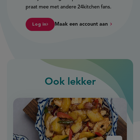
praat mee met andere 24kitchen fans.
Maak een account aan
Log in
Ook
lekker
slide
1
of
9