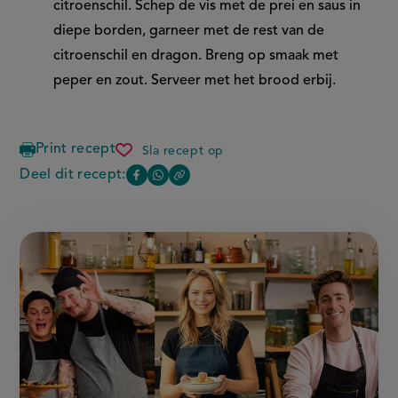
citroenschil. Schep de vis met de prei en saus in
diepe borden, garneer met de rest van de
citroenschil en dragon.
Breng op smaak met
peper en zout.
Serveer met het brood
erbij.
Print recept
Sla recept op
vispan
met
Deel dit recept:
Copy
Deel
Deel
schelvis
the
en
deze
deze
link
prei
of
pagina
pagina
this
op
op
page
Facebook
WhatsApp
(opent
(opent
in
in
nieuw
nieuw
venster,
venster,