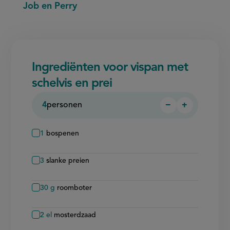
Job en Perry
Ingrediënten voor vispan met
schelvis en prei
4
personen
−
+
Persoon
Persoon
verwijderen
toevoegen
1
bospenen
3
slanke preien
30
g
roomboter
2
el
mosterdzaad