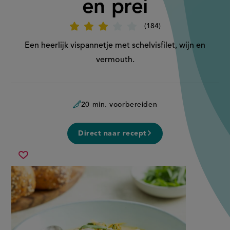
en prei
184
Beoordeel
recept
'Vispan
Een heerlijk vispannetje met schelvisfilet, wijn en
met
schelvis
vermouth.
en
prei'
20 min. voorbereiden
Direct naar recept
vispan
Sla
met
recept
schelvis
op
en
prei