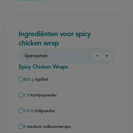
Ingrediënten voor spicy
chicken wrap
4
personen
−
+
Persoon
Persoon
verwijderen
toevoegen
Spicy Chicken Wraps
400
g
kipfilet
1
tl
komijnpoeder
1/2
tl
chilipoeder
4
medium volkorenwraps