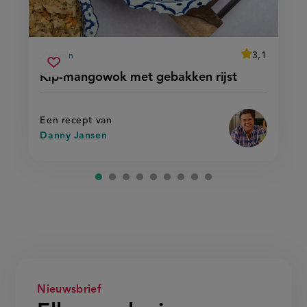
average
3,1
60 min
Beoordeel
voorbereidingstijd
kip-
recept
Sla
score:
Kip-mangowok met gebakken rijst
'kip-
mangowok
recept
mangowok
met
met
op
gebakken
gebakken
rijst'
rijst
Een recept van
Danny Jansen
Nieuwsbrief