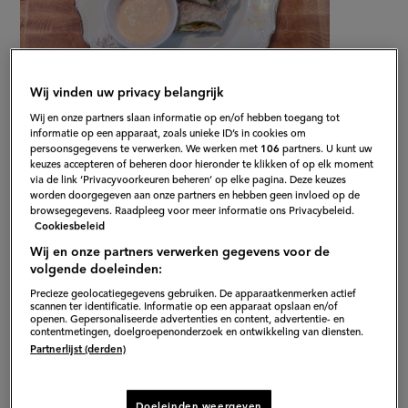
Wij vinden uw privacy belangrijk
Wij en onze partners slaan informatie op en/of hebben toegang tot
informatie op een apparaat, zoals unieke ID’s in cookies om
persoonsgegevens te verwerken. We werken met
106
partners. U kunt uw
Gepubliceerd op:
06-05-24
keuzes accepteren of beheren door hieronder te klikken of op elk moment
via de link ‘Privacyvoorkeuren beheren’ op elke pagina. Deze keuzes
Bewerkt op:
06-05-2024
worden doorgegeven aan onze partners en hebben geen invloed op de
browsegegevens. Raadpleeg voor meer informatie ons Privacybeleid.
Cookiesbeleid
Wij en onze partners verwerken gegevens voor de
volgende doeleinden:
Precieze geolocatiegegevens gebruiken. De apparaatkenmerken actief
scannen ter identificatie. Informatie op een apparaat opslaan en/of
openen. Gepersonaliseerde advertenties en content, advertentie- en
contentmetingen, doelgroepenonderzoek en ontwikkeling van diensten.
Partnerlijst (derden)
Doeleinden weergeven