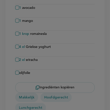
1
avocado
1
mango
1
krop
romainesla
4
el
Griekse yoghurt
2
el
sriracha
olijfolie
Ingrediënten kopiëren
Makkelijk
Hoofdgerecht
Lunchgerecht