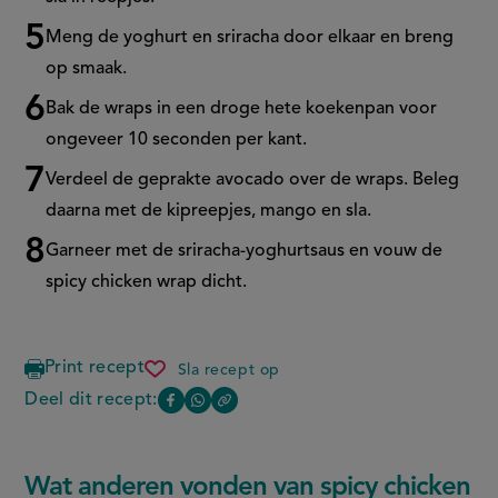
Meng de yoghurt en sriracha door elkaar en breng
op smaak.
Bak de wraps in een droge hete koekenpan voor
ongeveer 10 seconden per kant.
Verdeel de geprakte avocado over de wraps. Beleg
daarna met de kipreepjes, mango en sla.
Garneer met de sriracha-yoghurtsaus en vouw de
spicy chicken wrap dicht.
Print recept
Sla recept op
spicy
chicken
Deel dit recept:
Copy
Deel
Deel
wrap
the
deze
deze
link
of
pagina
pagina
Wat anderen vonden van spicy chicken
this