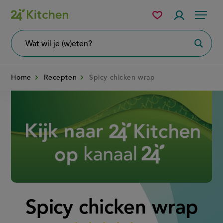
Overslaan
Mijn
Accountme
Menu
bewaarde
en
recepten
naar
Wat
Zoeke
wil
de
je
zoeken?
inhoud
Home
Recepten
Spicy chicken wrap
gaan
Disney+
Spicy chicken wrap