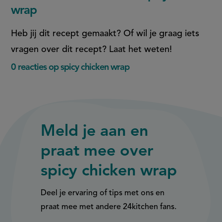
op
op
page
wrap
Facebook
WhatsApp
(opent
(opent
Heb jij dit recept gemaakt? Of wil je graag iets
in
in
vragen over dit recept? Laat het weten!
nieuw
nieuw
0 reacties op spicy chicken wrap
venster,
venster,
externe
externe
link)
link)
Meld je aan en
praat mee over
spicy chicken wrap
Deel je ervaring of tips met ons en
praat mee met andere 24kitchen fans.