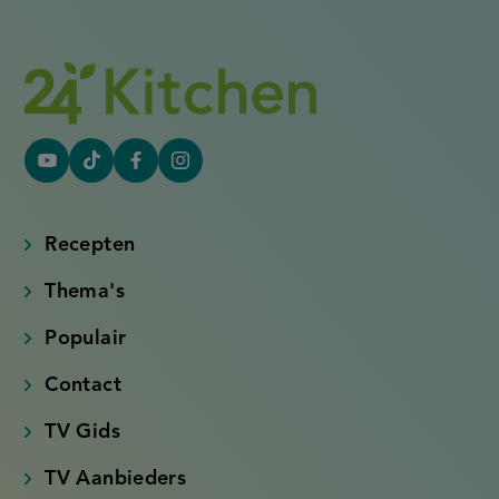
YouTube
Tiktok
Facebook
Instagram
(externe
(externe
(externe
(externe
link)
link)
link)
link)
Recepten
Thema's
Populair
Contact
TV Gids
TV Aanbieders