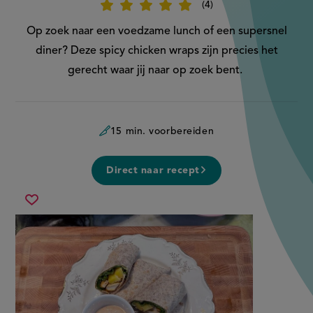
4
Beoordeel
recept
'Spicy
Op zoek naar een voedzame lunch of een supersnel
chicken
wrap'
diner? Deze spicy chicken wraps zijn precies het
gerecht waar jij naar op zoek bent.
15 min. voorbereiden
Direct naar recept
spicy
Sla
chicken
recept
wrap
op