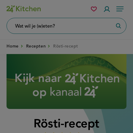
Overslaan
Mijn
Accountme
Menu
bewaarde
en
recepten
naar
Wat
Zoeke
wil
de
je
zoeken?
inhoud
Home
Recepten
Rösti-recept
gaan
Disney+
Rösti-recept