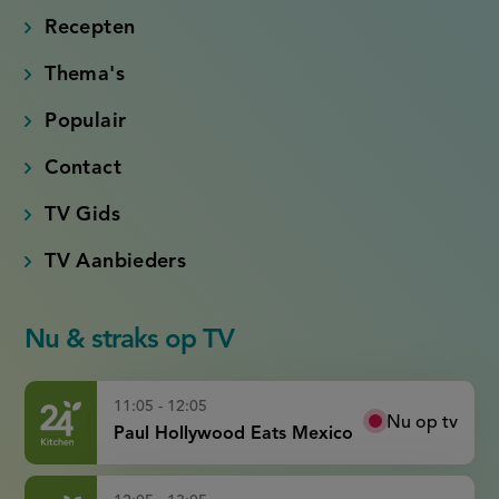
link)
link)
link)
link)
Recepten
Thema's
Populair
Contact
TV Gids
TV Aanbieders
Nu & straks op TV
11:05 - 12:05
Nu op tv
Paul Hollywood Eats Mexico