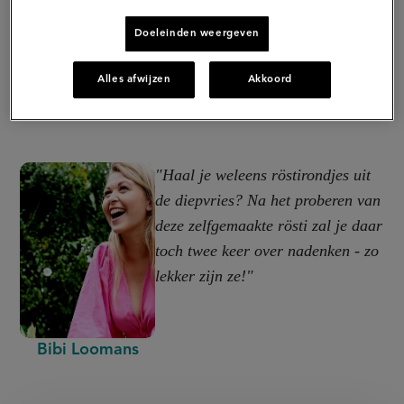
Doeleinden weergeven
Alles afwijzen
Akkoord
"Haal je weleens röstirondjes uit
de diepvries? Na het proberen van
deze zelfgemaakte rösti zal je daar
toch twee keer over nadenken - zo
lekker zijn ze!"
Bibi Loomans