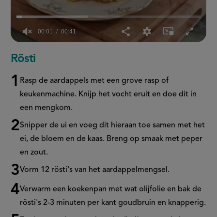
00:01
00:41
0
seconds
Rösti
of
41
seconds
Rasp de aardappels met een grove rasp of
keukenmachine. Knijp het vocht eruit en doe dit in
een mengkom.
Snipper de ui en voeg dit hieraan toe samen met het
ei, de bloem en de kaas. Breng op smaak met peper
en zout.
Vorm 12 rösti's van het aardappelmengsel.
Verwarm een koekenpan met wat olijfolie en bak de
rösti's 2-3 minuten per kant goudbruin en knapperig.