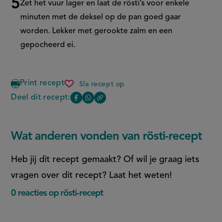
Zet het vuur lager en laat de rösti’s voor enkele
minuten met de deksel op de pan goed gaar
worden. Lekker met gerookte zalm en een
gepocheerd ei.
Print recept
Sla recept op
rösti-
recept
Deel dit recept:
Copy
Deel
Deel
the
deze
deze
link
of
pagina
pagina
Wat anderen vonden van rösti-recept
this
op
op
page
Heb jij dit recept gemaakt? Of wil je graag iets
Facebook
WhatsApp
(opent
(opent
vragen over dit recept? Laat het weten!
in
in
0 reacties op rösti-recept
nieuw
nieuw
venster,
venster,