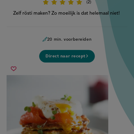
2
Beoordeel
recept
'Rösti-
Zelf rösti maken? Zo moeilijk is dat helemaal niet!
recept'
20 min. voorbereiden
Direct naar recept
rösti-
Sla
recept
recept
op