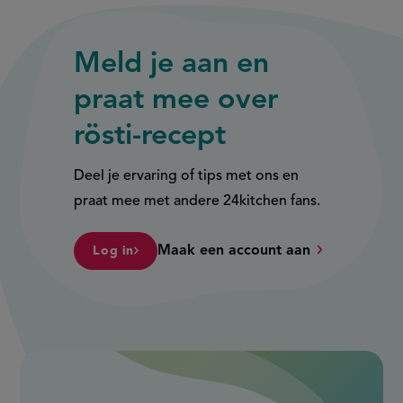
externe
externe
link)
link)
Meld je aan en
praat mee over
rösti-recept
Deel je ervaring of tips met ons en
praat mee met andere 24kitchen fans.
Maak een account aan
Log in