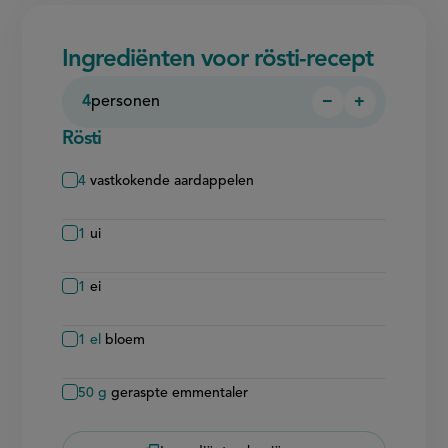
Ingrediënten voor rösti-recept
4
personen
−
+
Persoon
Persoon
verwijderen
toevoegen
Rösti
4
vastkokende aardappelen
1
ui
1
ei
1
el
bloem
50
g
geraspte emmentaler