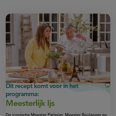
Deel
Deel
met
the
pistache
deze
deze
link
of
pagina
pagina
this
op
op
page
Facebook
WhatsApp
(opent
(opent
in
in
nieuw
nieuw
venster,
venster,
externe
externe
link)
link)
Dit recept komt voor in het
programma:
Meesterlijk Ijs
De iconische Meester Patissier, Meester Boulanger en