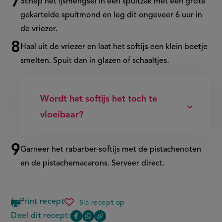
Schep het ijsmengsel in een spuitzak met een grote
gekartelde spuitmond en leg dit ongeveer 6 uur in
de vriezer.
Haal uit de vriezer en laat het softijs een klein beetje
smelten. Spuit dan in glazen of schaaltjes.
Wordt het softijs het toch te
vloeibaar?
Garneer het rabarber-softijs met de pistachenoten
en de
pistachemacarons
. Serveer direct.
Print recept
Sla recept op
rabarber-
softijs
Deel dit recept:
Copy