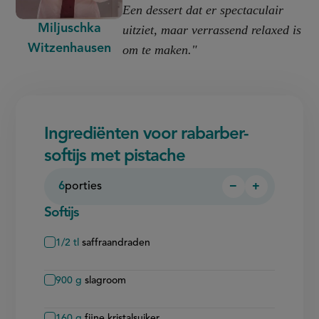
Een dessert dat er spectaculair
Miljuschka
uitziet, maar verrassend relaxed is
Witzenhausen
om te maken."
Ingrediënten voor rabarber-
softijs met pistache
6
porties
−
+
Persoon
Persoon
verwijderen
toevoegen
Softijs
1/2
tl
saffraandraden
900
g
slagroom
160
g
fijne kristalsuiker