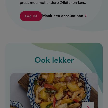
praat mee met andere 24kitchen fans.
Maak een account aan
Log in
Ook
lekker
slide
1
of
9