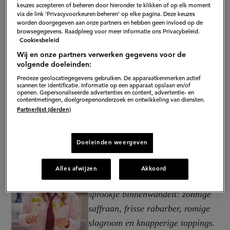
keuzes accepteren of beheren door hieronder te klikken of op elk moment
via de link ‘Privacyvoorkeuren beheren’ op elke pagina. Deze keuzes
worden doorgegeven aan onze partners en hebben geen invloed op de
browsegegevens. Raadpleeg voor meer informatie ons Privacybeleid.
Cookiesbeleid
Wij en onze partners verwerken gegevens voor de
volgende doeleinden:
Precieze geolocatiegegevens gebruiken. De apparaatkenmerken actief
scannen ter identificatie. Informatie op een apparaat opslaan en/of
openen. Gepersonaliseerde advertenties en content, advertentie- en
contentmetingen, doelgroepenonderzoek en ontwikkeling van diensten.
Partnerlijst (derden)
Doeleinden weergeven
"Zacht, zijdezacht… en dan die
prachtige
swirl
! Deze soft serve
Alles afwijzen
Akkoord
smaakt alsof je een ijssalon in een
sprookje binnenwandelt: zonnige
saffraan
, frisse rabarber, romige
slagroom en knapperige
toppings
.