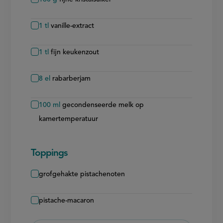
1
tl
vanille-extract
1
tl
fijn keukenzout
8
el
rabarberjam
100
ml
gecondenseerde melk op
kamertemperatuur
Toppings
grofgehakte pistachenoten
pistache-macaron