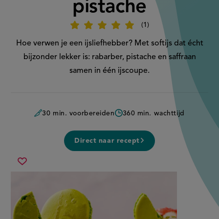
pistache
1
Beoordeel
recept
'Rabarber-
Hoe verwen je een ijsliefhebber? Met softijs dat écht
softijs
met
bijzonder lekker is: rabarber, pistache en saffraan
pistache
'
samen in één ijscoupe.
30 min. voorbereiden
360 min. wachttijd
Direct naar recept
rabarber-
Sla
softijs
recept
met
op
pistache