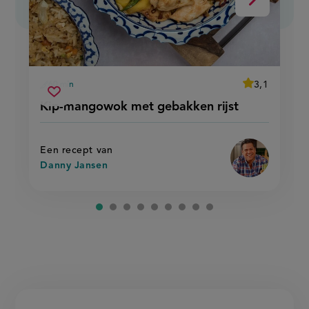
Volgende
average
3,1
60 min
Beoordeel
voorbereidingstijd
kip-
recept
Sla
score:
Kip-mangowok met gebakken rijst
'kip-
mangowok
recept
mangowok
met
met
op
gebakken
gebakken
rijst'
rijst
Een recept van
Danny Jansen