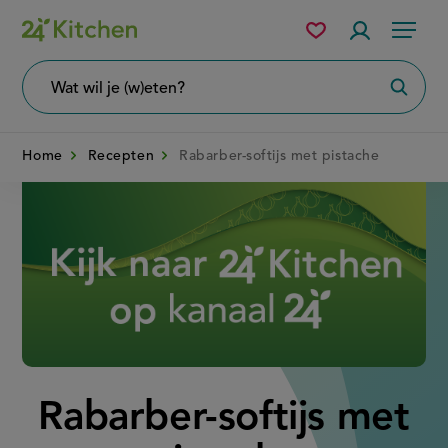
Overslaan
Mijn
Accountme
Menu
bewaarde
en
recepten
naar
Wat
Zoeke
wil
de
je
zoeken?
inhoud
Home
Recepten
Rabarber-softijs met pistache
gaan
Disney+
Rabarber-softijs met