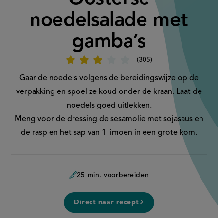
noedelsalade met
gamba’s
305
Beoordeel
recept
'Oosterse
Gaar de noedels volgens de bereidingswijze op de
noedelsalade
met
verpakking en spoel ze koud onder de kraan. Laat de
gamba’s'
noedels goed uitlekken.
Meng voor de dressing de sesamolie met sojasaus en
de rasp en het sap van 1 limoen in een grote kom.
25 min. voorbereiden
Direct naar recept