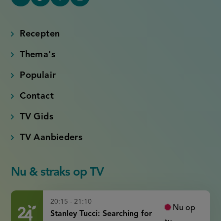
YouTube
Tiktok
Facebook
Instagram
(externe
(externe
(externe
(externe
link)
link)
link)
link)
Recepten
Thema's
Populair
Contact
TV Gids
TV Aanbieders
Nu & straks op TV
20:15 - 21:10
Nu op
Stanley Tucci: Searching for