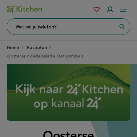
Overslaan
Mijn
Accountme
Menu
bewaarde
en
recepten
naar
Wat
Zoeke
wil
de
je
zoeken?
inhoud
Home
Recepten
gaan
Oosterse noedelsalade met gamba’s
Disney+
Oosterse