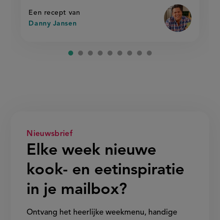
gebakken
gebakken
rijst'
rijst
Een recept van
Danny Jansen
Nieuwsbrief
Elke week nieuwe
kook- en eetinspiratie
in je mailbox?
Ontvang het heerlijke weekmenu, handige