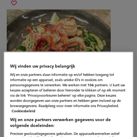
oosterse
Sla
noedelsalade
recept
met
op
gamba’s
Wij vinden uw privacy belangrijk
Wij en onze partners slaan informatie op en/of hebben toegang tot
informatie op een apparaat, zoals unieke ID’s in cookies om
persoonsgegevens te verwerken. We werken met
106
partners. U kunt uw
keuzes accepteren of beheren door hieronder te klikken of op elk moment
via de link ‘Privacyvoorkeuren beheren’ op elke pagina. Deze keuzes
worden doorgegeven aan onze partners en hebben geen invloed op de
browsegegevens. Raadpleeg voor meer informatie ons Privacybeleid.
Gepubliceerd op:
26-01-17
Cookiesbeleid
Bewerkt op:
13-04-2026
Wij en onze partners verwerken gegevens voor de
volgende doeleinden:
Precieze geolocatiegegevens gebruiken. De apparaatkenmerken actief