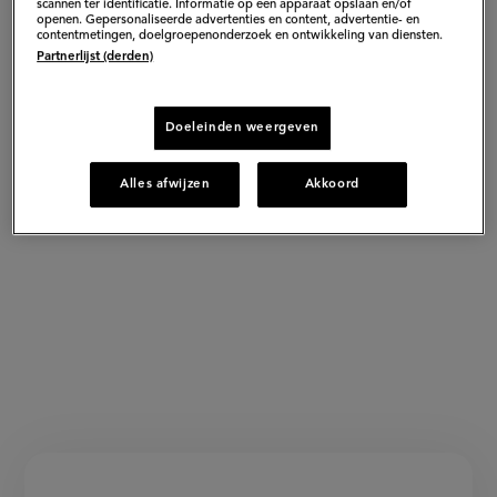
scannen ter identificatie. Informatie op een apparaat opslaan en/of
openen. Gepersonaliseerde advertenties en content, advertentie- en
contentmetingen, doelgroepenonderzoek en ontwikkeling van diensten.
Partnerlijst (derden)
Doeleinden weergeven
Alles afwijzen
Akkoord