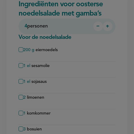
Ingrediënten voor oosterse
noedelsalade met gamba’s
4
personen
−
+
Persoon
Persoon
verwijderen
toevoegen
Voor de noedelsalade
200
g
eiernoedels
1
el
sesamolie
1
el
sojasaus
2
limoenen
1
komkommer
3
bosuien