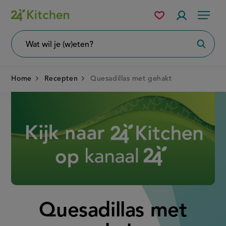
Overslaan
Mijn
Accountme
Menu
bewaarde
en
recepten
naar
Wat
Zoeke
wil
de
je
zoeken?
inhoud
Home
Recepten
Quesadillas met gehakt
gaan
Disney+
Quesadillas met