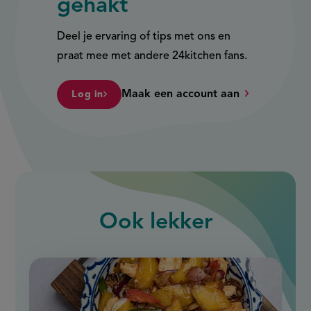
gehakt
Deel je ervaring of tips met ons en
praat mee met andere 24kitchen fans.
Maak een account aan
Log in
Ook
lekker
slide
1
of