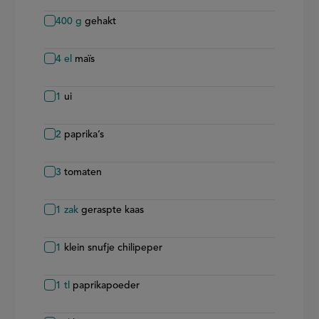
400
g
gehakt
4
el
maïs
1
ui
2
paprika’s
3
tomaten
1
zak
geraspte kaas
1
klein snufje chilipeper
1
tl
paprikapoeder