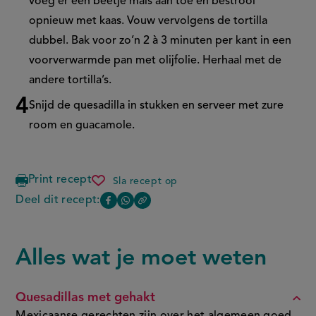
voeg er een beetje mais aan toe en bestrooi
opnieuw met kaas. Vouw vervolgens de tortilla
dubbel. Bak voor zo’n 2 à 3 minuten per kant in een
voorverwarmde pan met olijfolie. Herhaal met de
andere tortilla’s.
Snijd de quesadilla in stukken en serveer met zure
room en guacamole.
Print recept
Sla recept op
quesadillas
met
Deel dit recept:
Copy
Deel
Deel
gehakt
the
deze
deze
link
of
pagina
pagina
Alles wat je moet weten
FAQ
this
op
op
page
Facebook
WhatsApp
Quesadillas met gehakt
(opent
(opent