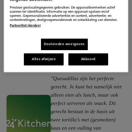
Precieze geolocatiegegevens gebruiken. De apparaatkenmerken actief
scannen ter identificatie. Informatie op een apparaat opslaan en/of
openen. Gepersonaliseerde advertenties en content, advertentie- en
contentmetingen, doelgroepenonderzoek en ontwikkeling van diensten.
Partnerlijst (derden)
Doeleinden weergeven
Alles afwijzen
Akkoord
"Quesadillas zijn het perfecte
gerecht. Je kunt het namelijk niet
alleen eten als lunch, maar ook
perfect serveren als snack. Dit
gerecht bestaat in de basis uit
twee tortilla’s met (gesmolten)
kaas en een vulling van