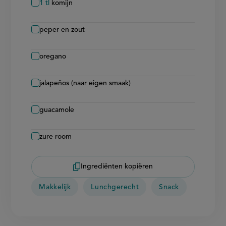
1
tl
komijn
peper en zout
oregano
jalapeños (naar eigen smaak)
guacamole
zure room
Ingrediënten kopiëren
Makkelijk
Lunchgerecht
Snack