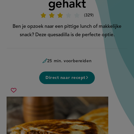
gehakt
329
Beoordeel
recept
'Quesadillas
Ben je opzoek naar een pittige lunch of makkelijke
met
gehakt'
snack? Deze quesadilla is de perfecte optie.
25 min. voorbereiden
Direct naar recept
quesadillas
Sla
met
recept
gehakt
op