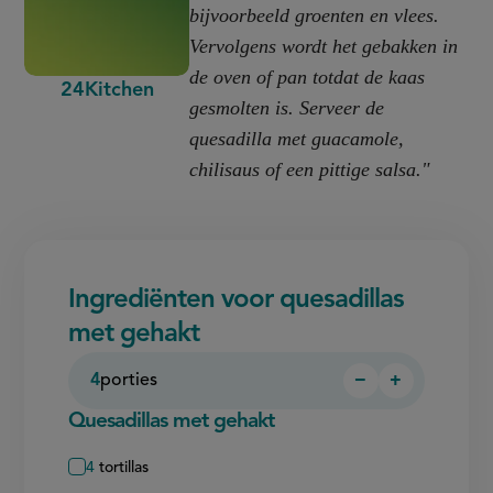
bijvoorbeeld groenten en vlees.
Vervolgens wordt het gebakken in
de oven of pan totdat de kaas
24Kitchen
gesmolten is. Serveer de
quesadilla met guacamole,
chilisaus of een pittige salsa."
Ingrediënten voor quesadillas
met gehakt
4
porties
−
+
Persoon
Persoon
verwijderen
toevoegen
Quesadillas met gehakt
4
tortillas