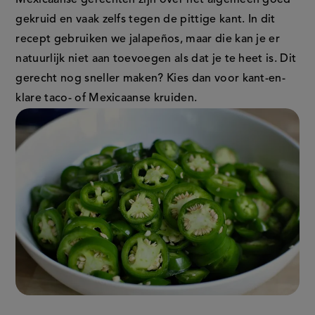
Mexicaanse gerechten zijn over het algemeen goed
in
in
gekruid en vaak zelfs tegen de pittige kant. In dit
nieuw
nieuw
recept gebruiken we jalapeños, maar die kan je er
venster,
venster,
natuurlijk niet aan toevoegen als dat je te heet is. Dit
externe
externe
gerecht nog sneller maken? Kies dan voor kant-en-
link)
link)
klare taco- of Mexicaanse kruiden.