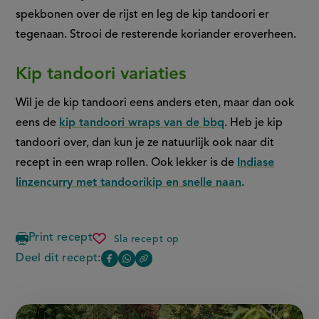
spekbonen over de rijst en leg de kip tandoori er
tegenaan. Strooi de resterende koriander eroverheen.
Kip tandoori variaties
Wil je de kip tandoori eens anders eten, maar dan ook
eens de
kip tandoori wraps van de bbq
. Heb je kip
tandoori over, dan kun je ze natuurlijk ook naar dit
recept in een wrap rollen. Ook lekker is de
Indiase
linzencurry met tandoorikip en snelle naan
.
Print recept
Sla recept op
kip
tandoori
Deel dit recept:
Copy
Deel
Deel
recept
the
deze
deze
link
of
pagina
pagina
this