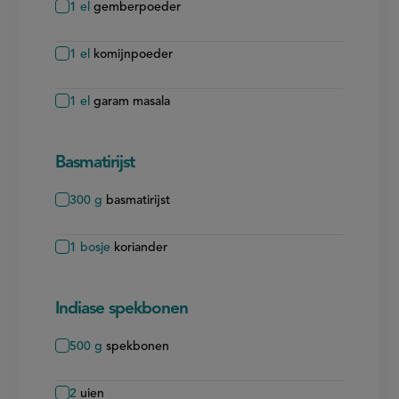
1
el
gemberpoeder
1
el
komijnpoeder
1
el
garam masala
Basmatirijst
300
g
basmatirijst
1
bosje
koriander
Indiase spekbonen
500
g
spekbonen
2
uien