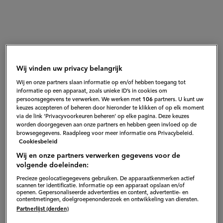
Wij vinden uw privacy belangrijk
Wij en onze partners slaan informatie op en/of hebben toegang tot
informatie op een apparaat, zoals unieke ID’s in cookies om
persoonsgegevens te verwerken. We werken met
106
partners. U kunt uw
keuzes accepteren of beheren door hieronder te klikken of op elk moment
via de link ‘Privacyvoorkeuren beheren’ op elke pagina. Deze keuzes
Kip tandoori ken je ongetwijfeld
worden doorgegeven aan onze partners en hebben geen invloed op de
browsegegevens. Raadpleeg voor meer informatie ons Privacybeleid.
van de kant-en-klaar-
Cookiesbeleid
verpakkingen (uit je
Wij en onze partners verwerken gegevens voor de
studententijd). En je kunt het
volgende doeleinden:
natuurlijk kennen van de afhaal-
Precieze geolocatiegegevens gebruiken. De apparaatkenmerken actief
scannen ter identificatie. Informatie op een apparaat opslaan en/of
Indiër. Helemaal niks mis mee,
openen. Gepersonaliseerde advertenties en content, advertentie- en
contentmetingen, doelgroepenonderzoek en ontwikkeling van diensten.
maar zelf maken is in elk opzicht
Partnerlijst (derden)
beter. Het benodigde tandoori