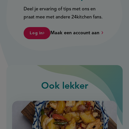
Deel je ervaring of tips met ons en
praat mee met andere 24kitchen fans.
Maak een account aan
Log in
Ook
lekker
slide
1
of