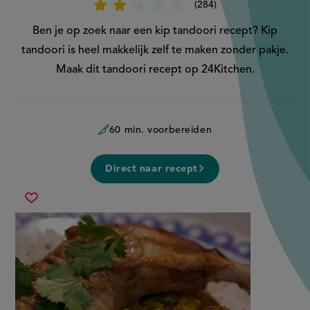
284
Beoordeel
recept
'Kip
Ben je op zoek naar een kip tandoori recept? Kip
tandoori
recept'
tandoori is heel makkelijk zelf te maken zonder pakje.
Maak dit tandoori recept op 24Kitchen.
60 min. voorbereiden
Direct naar recept
kip
Sla
tandoori
recept
recept
op