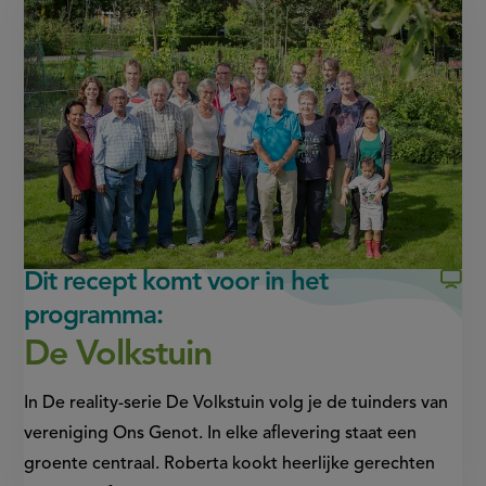
op
op
page
Facebook
WhatsApp
(opent
(opent
in
in
nieuw
nieuw
venster,
venster,
externe
externe
link)
link)
Dit recept komt voor in het
programma:
De Volkstuin
In De reality-serie De Volkstuin volg je de tuinders van
vereniging Ons Genot. In elke aflevering staat een
groente centraal. Roberta kookt heerlijke gerechten