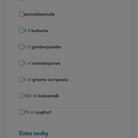
zonnebloemolie
2
tl
kurkuma
1
tl
gemberpoeder
1
el
tomatenpuree
1
el
groene currypasta
100
ml
kokosmelk
75
ml
yoghurt
Extra nodig