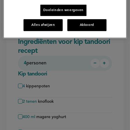
Roberta Pagnier
recept ervan vind je hieronder.
Doeleinden weergeven
Alles afwijzen
Akkoord
Ingrediënten voor kip tandoori
recept
4
personen
−
+
Persoon
Persoon
verwijderen
toevoegen
Kip tandoori
4
kippenpoten
2
tenen
knoflook
400
ml
magere yoghurt