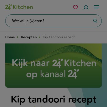
Overslaan
Mijn
Accountme
Menu
bewaarde
en
recepten
naar
Wat
Zoeke
wil
de
je
zoeken?
inhoud
Home
Recepten
Kip tandoori recept
gaan
Disney+
Kip tandoori recept