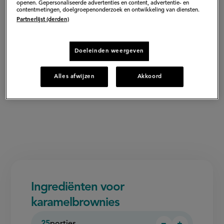
openen. Gepersonaliseerde advertenties en content, advertentie- en
contentmetingen, doelgroepenonderzoek en ontwikkeling van diensten.
Partnerlijst (derden)
Doeleinden weergeven
Alles afwijzen
Akkoord
Ingrediënten voor
karamelbrownies
25
porties
−
+