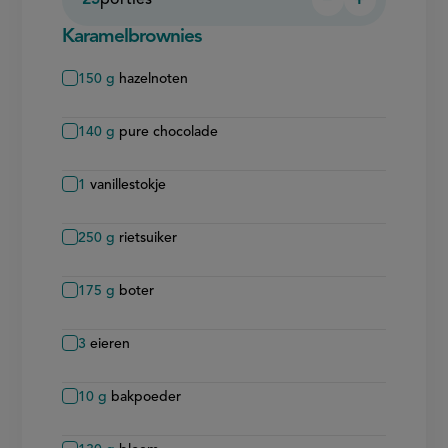
Persoon
Persoon
verwijderen
toevoegen
Karamelbrownies
150
g
hazelnoten
140
g
pure chocolade
1
vanillestokje
250
g
rietsuiker
175
g
boter
3
eieren
10
g
bakpoeder