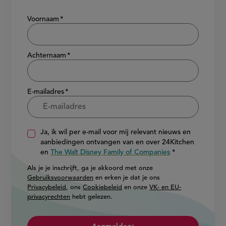
Show/hide
Voornaam
Achternaam
E-mailadres
Ja, ik wil per e-mail voor mij relevant nieuws en
aanbiedingen ontvangen van en over 24Kitchen
en
The Walt Disney Family of Companies
Als je je inschrijft, ga je akkoord met onze
Gebruiksvoorwaarden
en erken je dat je ons
Privacybeleid
, ons
Cookiebeleid
en onze
VK- en EU-
privacyrechten
hebt gelezen.