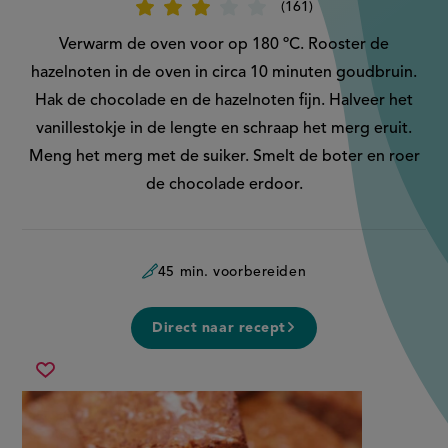
161
Beoordeel
recept
'Karamelbrownies'
Verwarm de oven voor op 180 ºC. Rooster de
hazelnoten in de oven in circa 10 minuten goudbruin.
Hak de chocolade en de hazelnoten fijn. Halveer het
vanillestokje in de lengte en schraap het merg eruit.
Meng het merg met de suiker. Smelt de boter en roer
de chocolade erdoor.
45 min. voorbereiden
Direct naar recept
karamelbrownies
Sla
recept
op