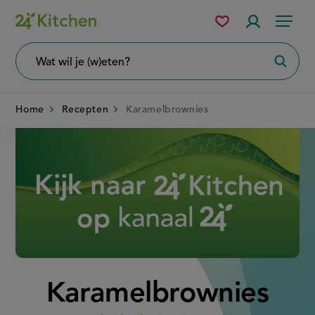
Overslaan
Mijn
Accountme
Menu
bewaarde
en
recepten
naar
Wat
Zoeke
wil
de
je
zoeken?
inhoud
Home
Recepten
Karamelbrownies
gaan
Disney+
Karamelbrownies