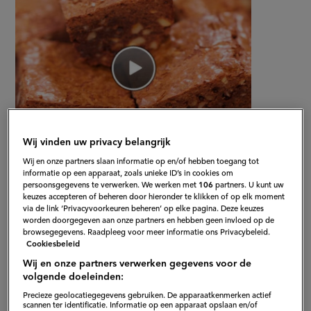
Wij vinden uw privacy belangrijk
Wij en onze partners slaan informatie op en/of hebben toegang tot
informatie op een apparaat, zoals unieke ID’s in cookies om
Gepubliceerd op:
27-02-13
persoonsgegevens te verwerken. We werken met
106
partners. U kunt uw
keuzes accepteren of beheren door hieronder te klikken of op elk moment
Bewerkt op:
13-04-2026
via de link ‘Privacyvoorkeuren beheren’ op elke pagina. Deze keuzes
worden doorgegeven aan onze partners en hebben geen invloed op de
browsegegevens. Raadpleeg voor meer informatie ons Privacybeleid.
Cookiesbeleid
Wij en onze partners verwerken gegevens voor de
volgende doeleinden:
Precieze geolocatiegegevens gebruiken. De apparaatkenmerken actief
scannen ter identificatie. Informatie op een apparaat opslaan en/of