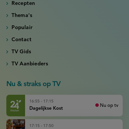
link)
link)
link)
link)
Recepten
Thema's
Populair
Contact
TV Gids
TV Aanbieders
Nu & straks op TV
16:55 - 17:15
Nu op tv
Dagelijkse Kost
17:15 - 17:50