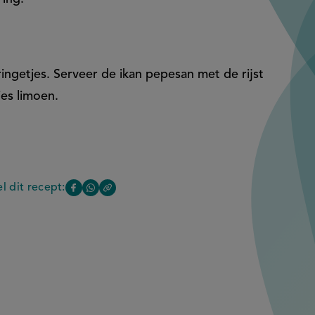
 ringetjes. Serveer de ikan pepesan met de rijst
jes limoen.
l dit recept:
Copy
Deel
Deel
the
deze
deze
link
of
pagina
pagina
this
op
op
lad
page
Facebook
WhatsApp
(opent
(opent