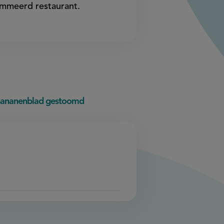
ommeerd restaurant.
n bananenblad gestoomd