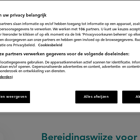
nblad gestoomd
n uw privacy belangrijk
110
Beoordeel
partners slaan informatie op en/of hebben toegang tot informatie op een apparaat, zoals
recept
persoonsgegevens te verwerken. We werken met
106
partners. U kunt uw keuzes accept
'Ikan
t in bananenblad gestoomd en geserveerd met basmatir
 hieronder te klikken of op elk moment via de link ‘Privacyvoorkeuren beheren’ op elk
pepesan
met
en doorgegeven aan onze partners en hebben geen invloed op de browsegegevens. Ra
rijst
tie ons Privacybeleid.
Cookiesbeleid
in
bananenblad
ze partners verwerken gegevens voor de volgende doeleinden:
gestoomd'
60 min. voorbereiden
locatiegegevens gebruiken. De apparaatkenmerken actief scannen ter identificatie. Info
laan en/of openen. Gepersonaliseerde advertenties en content, advertentie- en content
onderzoek en ontwikkeling van diensten.
 (derden)
Direct naar recept
den weergeven
Alles afwijzen
A
Bereidingswijze voor 