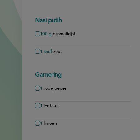
Nasi putih
100
g
basmatirijst
1
snuf
zout
Garnering
1
rode peper
1
lente-ui
1
limoen