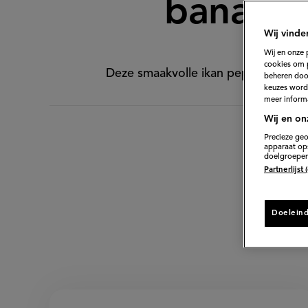
banane
Wij vinde
Wij en onze 
cookies om 
Deze smaakvolle ikan pepesan word
beheren door
keuzes word
meer informa
Wij en on
Precieze geo
apparaat ops
doelgroepen
Partnerlijst
Doelein