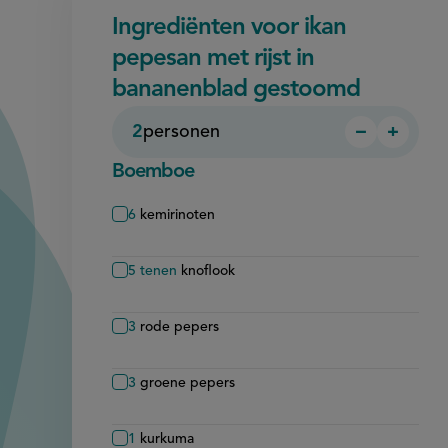
Ingrediënten voor ikan
pepesan met rijst in
bananenblad gestoomd
2
personen
−
+
Persoon
Perso
verwijder
toevo
Boemboe
6
kemirinoten
5
tenen
knoflook
3
rode pepers
3
groene pepers
1
kurkuma