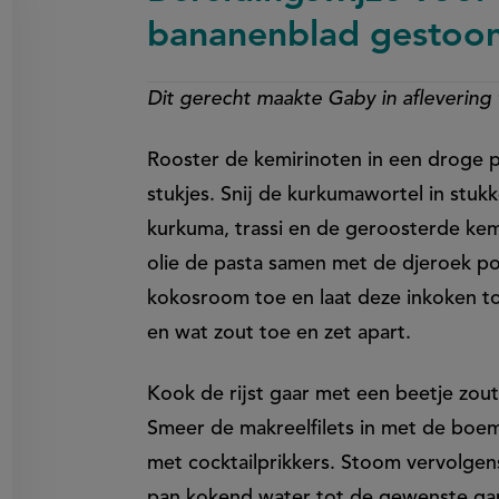
bananenblad gesto
Dit gerecht maakte Gaby in aflevering
on
Rooster de kemirinoten in een droge pa
en
egen
stukjes. Snij de kurkumawortel in stukk
kurkuma, trassi en de geroosterde kemi
olie de pasta samen met de djeroek p
kokosroom toe en laat deze inkoken to
en wat zout toe en zet apart.
Kook de rijst gaar met een beetje zout
Smeer de makreelfilets in met de boem
met cocktailprikkers. Stoom vervolg
pan kokend water tot de gewenste gar