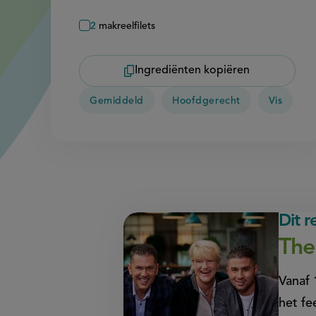
2
makreelfilets
Ingrediënten kopiëren
Gemiddeld
Hoofdgerecht
Vis
Dit 
The
Vanaf 
het fe