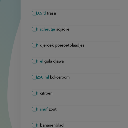
0,5
tl
trassi
1
scheutje
sojaolie
4
djeroek poeroetblaadjes
1
el
gula djawa
250
ml
kokosroom
1
citroen
1
snuf
zout
1
bananenblad