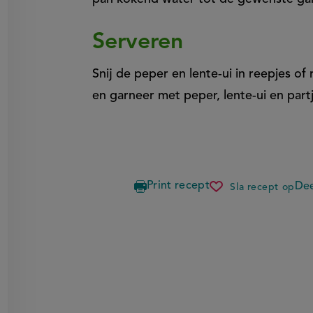
Serveren
Snij de peper en lente-ui in reepjes of
en garneer met peper, lente-ui en part
Print recept
Dee
Sla recept op
ikan
pepesan
met
rijst
in
bananenb
gestoomd