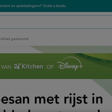
content en aanbiedingen
Gratis e-books
nenblad gestoomd
esan met rijst in