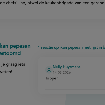
de chefs’ line, ofwel de keukenbrigade van een geren
ikan pepesan
1 reactie op ikan pepesan met rijst i
 gestoomd
 je graag iets
Nelly Huysmans
 weten!
14-05-2026
Topper