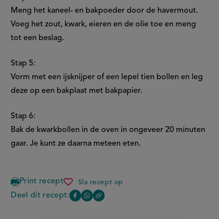
Meng het kaneel- en bakpoeder door de havermout.
Voeg het zout, kwark, eieren en de olie toe en meng
tot een beslag.
Stap 5:
Vorm met een ijsknijper of een lepel tien bollen en leg
deze op een bakplaat met bakpapier.
Stap 6:
Bak de kwarkbollen in de oven in ongeveer 20 minuten
gaar. Je kunt ze daarna meteen eten.
Print recept
Sla recept op
gevulde
kwarkbollen
Deel dit recept:
Copy
Deel
Deel
the
deze
deze
link