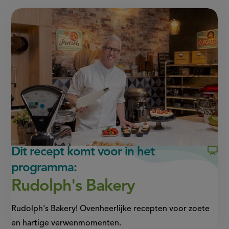
of
pagina
pagina
this
op
op
page
Facebook
WhatsApp
(opent
(opent
in
in
nieuw
nieuw
venster,
venster,
externe
externe
link)
link)
Dit recept komt voor in het
programma:
Rudolph's Bakery
Rudolph's Bakery! Ovenheerlijke recepten voor zoete
en hartige verwenmomenten.