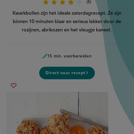
5
Beoordeel
recept
'Gevulde
Kwarkbollen zijn het ideale zaterdagrecept. Ze zijn
kwarkbollen'
binnen 10 minuten klaar en serieus lekker door de
rozijnen, abrikozen en het vleugje kaneel.
15 min. voorbereiden
Direct naar recept
gevulde
Sla
kwarkbollen
recept
op