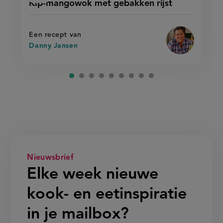
Kip-mangowok met gebakken rijst
'kip-
mangowok
recept
mangowok
met
met
op
gebakken
gebakken
rijst'
rijst
Een recept van
Danny Jansen
Nieuwsbrief
Elke week nieuwe
kook- en eetinspiratie
in je mailbox?