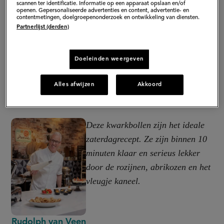
scannen ter identificatie. Informatie op een apparaat opslaan en/of
openen. Gepersonaliseerde advertenties en content, advertentie- en
contentmetingen, doelgroepenonderzoek en ontwikkeling van diensten.
Partnerlijst (derden)
Doeleinden weergeven
Alles afwijzen
Akkoord
Deze kwarkbollen zijn het ideale
zaterdagrecept. Ze zijn binnen 10
minuten klaar en serieus lekker
door de rozijnen, abrikozen en het
vleugje kaneel.
Rudolph van Veen