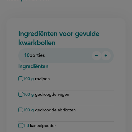
Ingrediënten voor gevulde
kwarkbollen
10
porties
−
+
Persoon
Persoon
verwijderen
toevoegen
Ingrediënten
100
g
rozijnen
100
g
gedroogde vijgen
100
g
gedroogde abrikozen
1
tl
kaneelpoeder