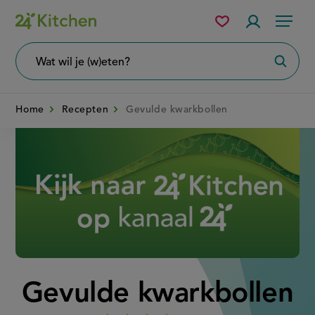
Overslaan
Mijn
Accountme
Menu
bewaarde
en
recepten
naar
Wat
Zoeke
wil
de
je
zoeken?
inhoud
Home
Recepten
Gevulde kwarkbollen
gaan
Disney+
Gevulde kwarkbollen