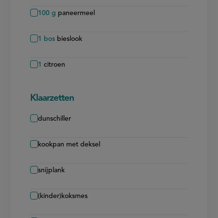
100
g
paneermeel
1
bos
bieslook
1
citroen
Klaarzetten
dunschiller
kookpan met deksel
snijplank
(kinder)koksmes