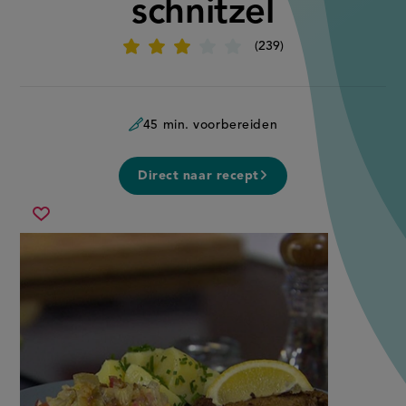
schnitzel
239
Beoordeel
recept
'Gestoofde
prei
met
schnitzel'
45 min. voorbereiden
Direct naar recept
gestoofde
Sla
prei
recept
met
op
schnitzel