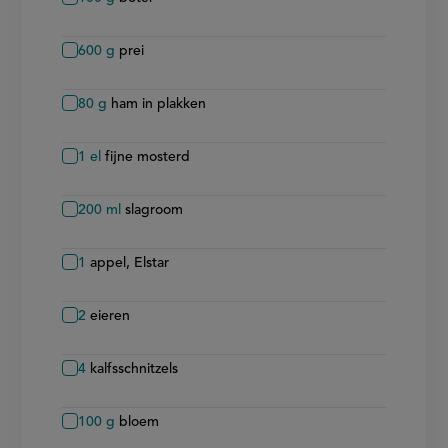
600
g
prei
80
g
ham in plakken
1
el
fijne mosterd
200
ml
slagroom
1
appel, Elstar
2
eieren
4
kalfsschnitzels
100
g
bloem