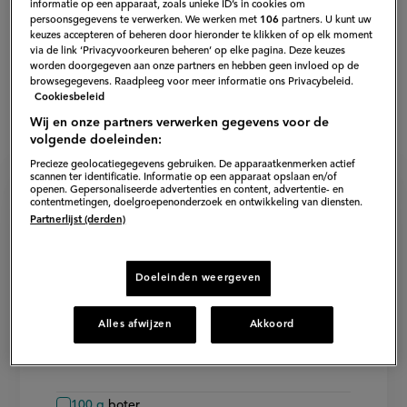
informatie op een apparaat, zoals unieke ID’s in cookies om
persoonsgegevens te verwerken. We werken met
106
partners. U kunt uw
keuzes accepteren of beheren door hieronder te klikken of op elk moment
via de link ‘Privacyvoorkeuren beheren’ op elke pagina. Deze keuzes
worden doorgegeven aan onze partners en hebben geen invloed op de
browsegegevens. Raadpleeg voor meer informatie ons Privacybeleid.
Cookiesbeleid
Wij en onze partners verwerken gegevens voor de
volgende doeleinden:
Precieze geolocatiegegevens gebruiken. De apparaatkenmerken actief
scannen ter identificatie. Informatie op een apparaat opslaan en/of
openen. Gepersonaliseerde advertenties en content, advertentie- en
contentmetingen, doelgroepenonderzoek en ontwikkeling van diensten.
Ingrediënten voor gestoofde
Partnerlijst (derden)
prei met schnitzel
Doeleinden weergeven
4
personen
−
+
Persoon
Persoon
verwijderen
toevoegen
Gestoofde prei met schnitzel
Alles afwijzen
Akkoord
500
g
vastkokende aardappels
100
g
boter