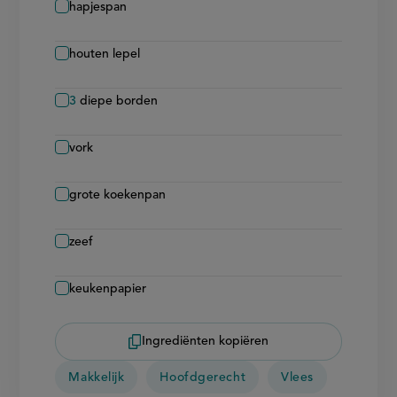
hapjespan
houten lepel
3
diepe borden
vork
grote koekenpan
zeef
keukenpapier
Ingrediënten kopiëren
Makkelijk
Hoofdgerecht
Vlees