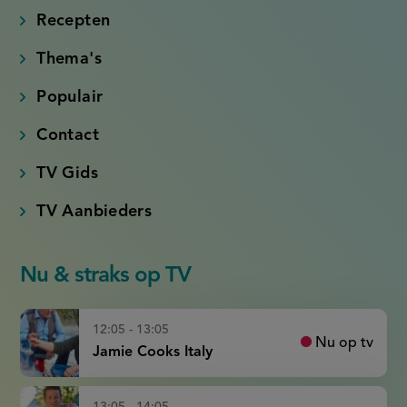
link)
link)
link)
link)
Recepten
Thema's
Populair
Contact
TV Gids
TV Aanbieders
Nu & straks op TV
12:05 - 13:05
Nu op tv
Jamie Cooks Italy