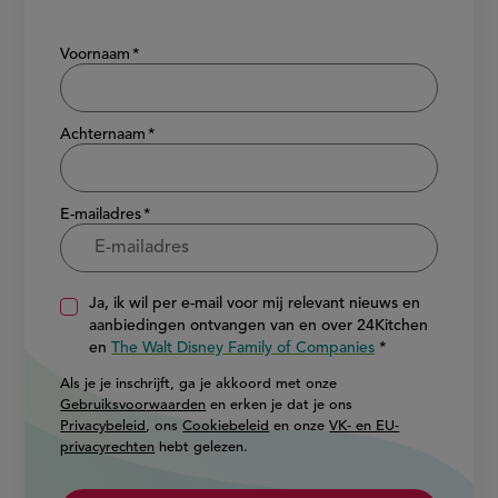
Show/hide
Voornaam
Achternaam
E-mailadres
Ja, ik wil per e-mail voor mij relevant nieuws en
aanbiedingen ontvangen van en over 24Kitchen
en
The Walt Disney Family of Companies
Als je je inschrijft, ga je akkoord met onze
Gebruiksvoorwaarden
en erken je dat je ons
Privacybeleid
, ons
Cookiebeleid
en onze
VK- en EU-
privacyrechten
hebt gelezen.