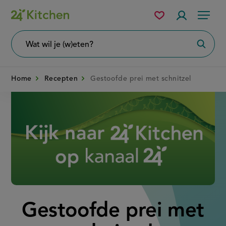
Overslaan
Mijn
Accountme
Menu
bewaarde
en
recepten
naar
Wat
Zoeke
wil
de
je
zoeken?
inhoud
Home
Recepten
Gestoofde prei met schnitzel
gaan
Disney+
Gestoofde prei met