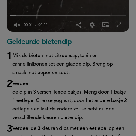
00:02
00:23
0
seconds
Gekleurde bietendip
of
23
seconds
Mix de bieten met citroensap, tahin en
cannellinibonen tot een gladde dip. Breng op
smaak met peper en zout.
Verdeel
de dip in 3 verschillende bakjes. Meng door 1 bakje
1 eetlepel Griekse yoghurt, door het andere bakje 2
eetlepels en laat de andere zo. Je hebt nu drie
verschillende kleuren bietendip.
Verdeel de 3 kleuren dips met een eetlepel op een