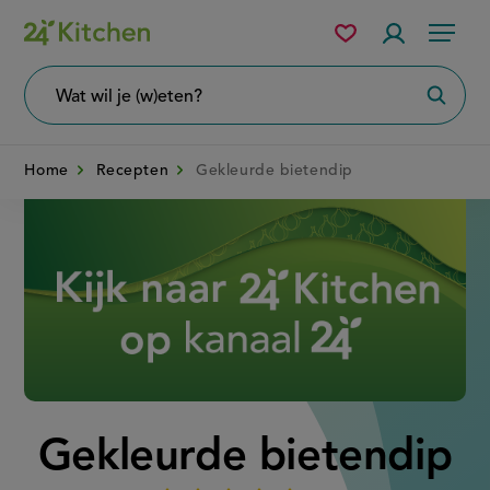
Overslaan
Mijn
Accountme
Menu
bewaarde
en
recepten
naar
Wat
Zoeke
wil
de
je
zoeken?
inhoud
Home
Recepten
Gekleurde bietendip
gaan
Disney+
Gekleurde bietendip