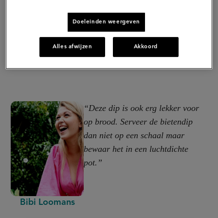
Doeleinden weergeven
Alles afwijzen
Akkoord
“Deze dip is ook erg lekker voor
op brood. Serveer de bietendip
dan niet op een schaal maar
bewaar het in een luchtdichte
pot.”
Bibi Loomans