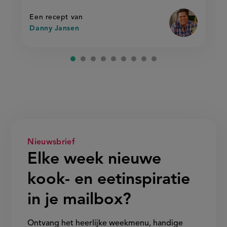
op
gebakken
gebakken
rijst'
rijst
Een recept van
Danny Jansen
Nieuwsbrief
Elke week nieuwe
kook- en eetinspiratie
in je mailbox?
Ontvang het heerlijke weekmenu, handige