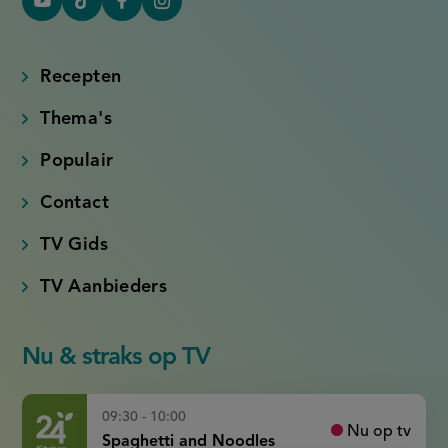
YouTube
Tiktok
Facebook
Instagram
(externe
(externe
(externe
(externe
link)
link)
link)
link)
Recepten
Thema's
Populair
Contact
TV Gids
TV Aanbieders
Nu & straks op TV
09:30 - 10:00
Nu op tv
Spaghetti and Noodles