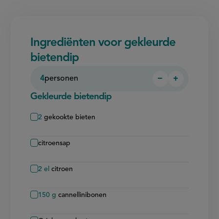
Ingrediënten voor gekleurde
bietendip
4
personen
−
+
Persoon
Persoon
verwijderen
toevoegen
Gekleurde bietendip
2
gekookte bieten
citroensap
2
el
citroen
150
g
cannellinibonen