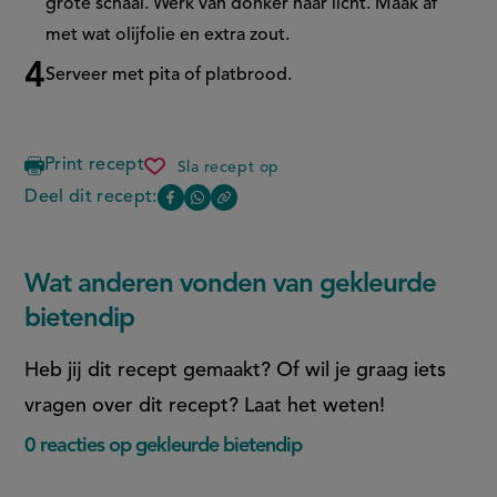
grote schaal. Werk van donker naar licht. Maak af
met wat olijfolie en extra zout.
Serveer met pita of platbrood.
Print recept
Sla recept op
gekleurde
bietendip
Deel dit recept:
Copy
Deel
Deel
the
deze
deze
link
of
pagina
pagina
Wat anderen vonden van gekleurde
this
op
op
page
bietendip
Facebook
WhatsApp
(opent
(opent
Heb jij dit recept gemaakt? Of wil je graag iets
in
in
vragen over dit recept? Laat het weten!
nieuw
nieuw
0 reacties op gekleurde bietendip
venster,
venster,
externe
externe