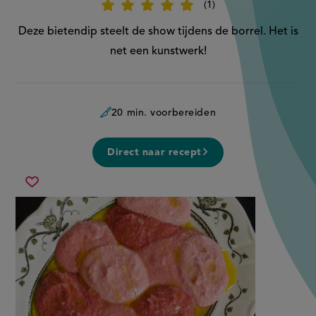
1
Beoordeel
recept
'Gekleurde
Deze bietendip steelt de show tijdens de borrel. Het is
bietendip'
net een kunstwerk!
20 min. voorbereiden
Direct naar recept
gekleurde
Sla
bietendip
recept
op