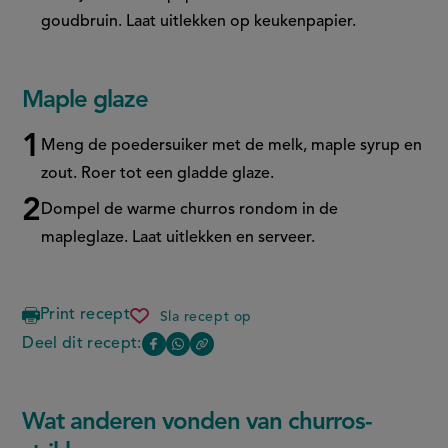
goudbruin. Laat uitlekken op keukenpapier.
Maple glaze
Meng de poedersuiker met de melk, maple syrup en
zout. Roer tot een gladde glaze.
Dompel de warme churros rondom in de
mapleglaze. Laat uitlekken en serveer.
Print recept
Sla recept op
churros-
strikken
Deel dit recept:
Copy
Deel
Deel
the
deze
deze
link
of
pagina
pagina
Wat anderen vonden van churros-
this
op
op
page