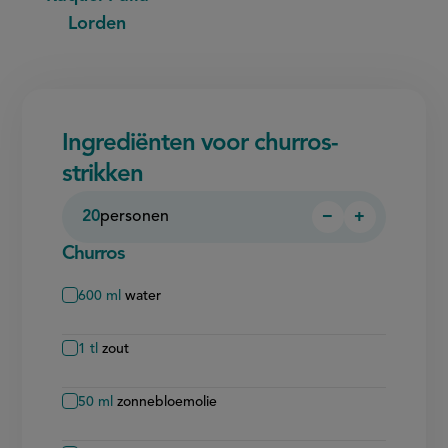
Lorden
Ingrediënten voor churros-
strikken
20
personen
−
+
Persoon
Persoon
verwijderen
toevoegen
Churros
600
ml
water
1
tl
zout
50
ml
zonnebloemolie