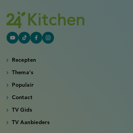
YouTube
Tiktok
Facebook
Instagram
(externe
(externe
(externe
(externe
link)
link)
link)
link)
Recepten
Thema's
Populair
Contact
TV Gids
TV Aanbieders