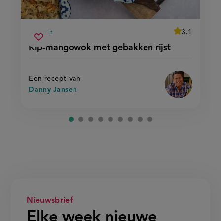
average
3,1
60 min
Beoordeel
voorbereidingstijd
kip-
recept
Sla
score:
Kip-mangowok met gebakken rijst
'kip-
mangowok
recept
mangowok
met
met
op
gebakken
gebakken
rijst'
rijst
Een recept van
Danny Jansen
Nieuwsbrief
Elke week nieuwe