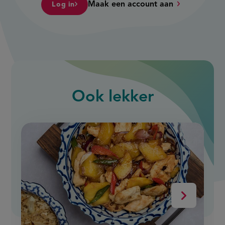
Maak een account aan
Log in
Ook
lekker
slide
1
of
9
Volgende