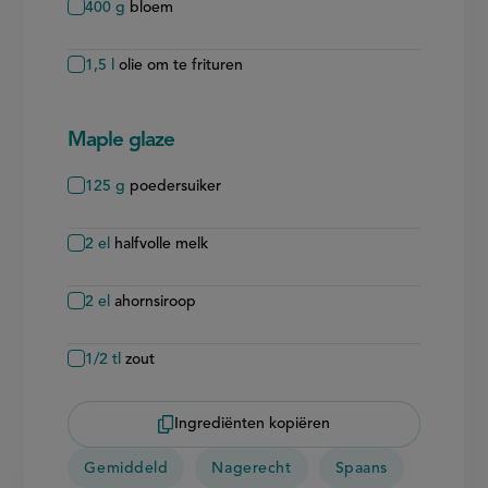
400
g
bloem
1,5
l
olie om te frituren
Maple glaze
125
g
poedersuiker
2
el
halfvolle melk
2
el
ahornsiroop
1/2
tl
zout
Ingrediënten kopiëren
Gemiddeld
Nagerecht
Spaans