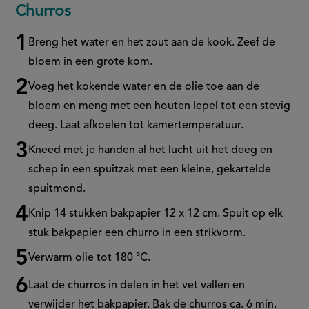
seconds
Churros
of
45
seconds
Breng het water en het zout aan de kook. Zeef de
bloem in een grote kom.
Voeg het kokende water en de olie toe aan de
bloem en meng met een houten lepel tot een stevig
deeg. Laat afkoelen tot kamertemperatuur.
Kneed met je handen al het lucht uit het deeg en
schep in een spuitzak met een kleine, gekartelde
spuitmond.
Knip 14 stukken bakpapier 12 x 12 cm. Spuit op elk
stuk bakpapier een churro in een strikvorm.
Verwarm olie tot 180 °C.
Laat de churros in delen in het vet vallen en
verwijder het bakpapier. Bak de churros ca. 6 min.