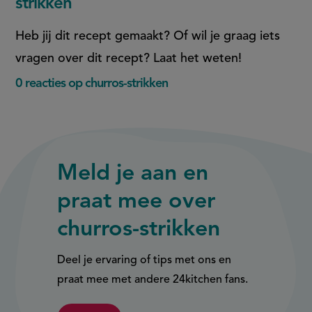
strikken
Facebook
WhatsApp
(opent
(opent
Heb jij dit recept gemaakt? Of wil je graag iets
in
in
vragen over dit recept? Laat het weten!
nieuw
nieuw
0 reacties op churros-strikken
venster,
venster,
externe
externe
link)
link)
Meld je aan en
praat mee over
churros-strikken
Deel je ervaring of tips met ons en
praat mee met andere 24kitchen fans.