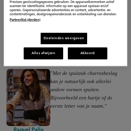
Precieze geolocatiegegevens gebruiken. De apparaatkenmerken actief
scannen ter identificatie. Informatie op een apparaat opslaan en/of
openen. Gepersonaliseerde advertenties en content, advertentie- en
contentmetingen, doelgroepenonderzoek en ontwikkeling van diensten.
Partnerlijst (derden)
Doeleinden weergeven
Alles afwijzen
Akkoord
"Met de spuitzak churrosbeslag
kan je natuurlijk ook allerlei
andere vormen spuiten.
Bijvoorbeeld een hartje of de
eerste letter van je naam."
Raquel Palla