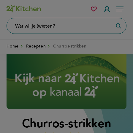
Overslaan
Mijn
Accountme
Menu
bewaarde
en
recepten
naar
Wat
Zoeke
wil
de
je
zoeken?
inhoud
Home
Recepten
Churros-strikken
gaan
Disney+
Churros-strikken