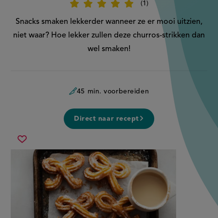
1
Beoordeel
recept
'Churros-
Snacks smaken lekkerder wanneer ze er mooi uitzien,
strikken'
niet waar? Hoe lekker zullen deze churros-strikken dan
wel smaken!
45 min. voorbereiden
Direct naar recept
churros-
Sla
strikken
recept
op