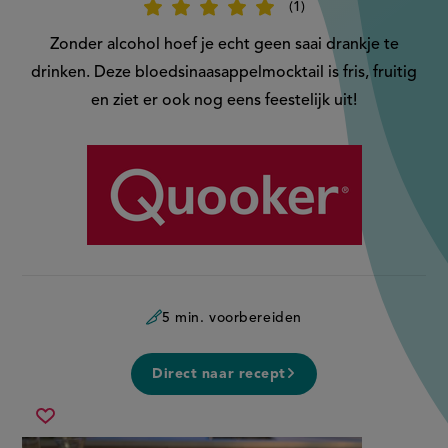
1
Beoordeel
recept
'Bloedsinaasappelmocktail'
Zonder alcohol hoef je echt geen saai drankje te
drinken. Deze bloedsinaasappelmocktail is fris, fruitig
en ziet er ook nog eens feestelijk uit!
Aangeboden
door:
5 min. voorbereiden
Direct naar recept
bloedsinaasappelmocktail
Sla