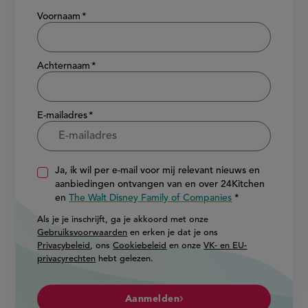
Show/hide
Voornaam
Achternaam
E-mailadres
Ja, ik wil per e-mail voor mij relevant nieuws en
aanbiedingen ontvangen van en over 24Kitchen
en
The Walt Disney Family of Companies
Als je je inschrijft, ga je akkoord met onze
Gebruiksvoorwaarden
en erken je dat je ons
Privacybeleid
, ons
Cookiebeleid
en onze
VK- en EU-
privacyrechten
hebt gelezen.
Aanmelden