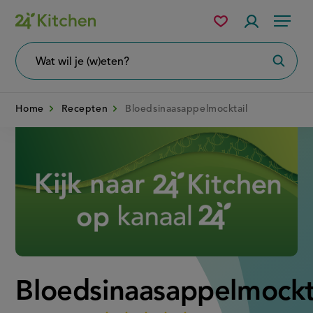
Overslaan
Mijn
Accountme
Menu
bewaarde
en
recepten
naar
Wat
Zoeke
wil
de
je
zoeken?
inhoud
Home
Recepten
Bloedsinaasappelmocktail
gaan
Disney+
Bloedsinaasappelmockt