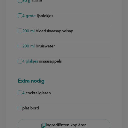
50
g
suiker
4
grote
ijsblokjes
200
ml
bloedsinaasappelsap
200
ml
bruiswater
4
plakjes
sinaasappels
Extra nodig
4
cocktailglazen
plat bord
Ingrediënten kopiëren