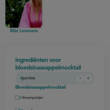
Bibi Loomans
Ingrediënten voor
bloedsinaasappelmocktail
4
porties
−
+
Persoon
Persoon
verwijderen
toevoegen
Bloedsinaasappelmocktail
2
limoenpartjes