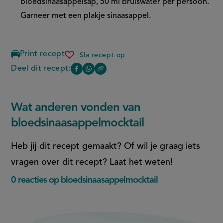
bloedsinaasappelsap, 50 ml bruiswater per persoon.
Garneer met een plakje sinaasappel.
Print recept
Sla recept op
bloedsinaasappelmocktail
Deel dit recept:
Copy
Deel
Deel
the
deze
deze
link
of
pagina
pagina
Wat anderen vonden van
this
op
op
page
bloedsinaasappelmocktail
Facebook
WhatsApp
(opent
(opent
Heb jij dit recept gemaakt? Of wil je graag iets
in
in
vragen over dit recept? Laat het weten!
nieuw
nieuw
0 reacties op bloedsinaasappelmocktail
venster,
venster,
externe
externe
link)
link)