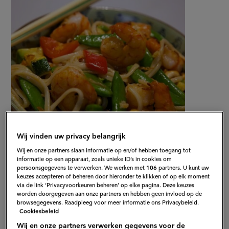
op
met
knoflookgamba’s
Wij vinden uw privacy belangrijk
Wij en onze partners slaan informatie op en/of hebben toegang tot
Gepubliceerd op:
17-04-14
informatie op een apparaat, zoals unieke ID’s in cookies om
Bewerkt op:
13-04-2026
persoonsgegevens te verwerken. We werken met
106
partners. U kunt uw
keuzes accepteren of beheren door hieronder te klikken of op elk moment
via de link ‘Privacyvoorkeuren beheren’ op elke pagina. Deze keuzes
worden doorgegeven aan onze partners en hebben geen invloed op de
browsegegevens. Raadpleeg voor meer informatie ons Privacybeleid.
Cookiesbeleid
Wij en onze partners verwerken gegevens voor de