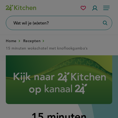
Overslaan
Mijn
Accountme
Menu
bewaarde
en
recepten
naar
Wat
Zoeke
wil
de
je
zoeken?
inhoud
Home
Recepten
gaan
15 minuten wokschotel met knoflookgamba’s
Disney+
15 minuten