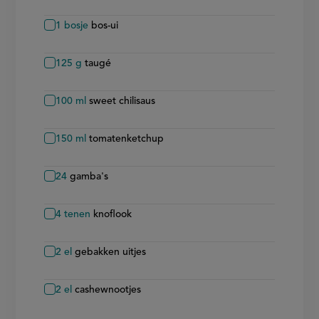
1
bosje
bos-ui
125
g
taugé
100
ml
sweet chilisaus
150
ml
tomatenketchup
24
gamba's
4
tenen
knoflook
2
el
gebakken uitjes
2
el
cashewnootjes