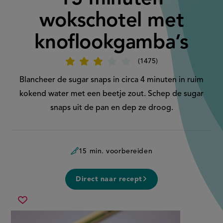
wokschotel met
knoflookgamba’s
1475
Beoordeel
recept
'15
Blancheer de sugar snaps in circa 4 minuten in ruim
minuten
wokschotel
kokend water met een beetje zout. Schep de sugar
met
knoflookgamba’s'
snaps uit de pan en dep ze droog.
15 min. voorbereiden
Direct naar recept
15
Sla
minuten
recept
wokschotel