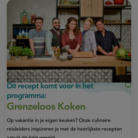
pagina
pagina
this
op
op
page
Facebook
WhatsApp
(opent
(opent
in
in
nieuw
nieuw
venster,
venster,
externe
externe
link)
link)
Dit recept komt voor in het
programma:
Grenzeloos Koken
Op vakantie in je eigen keuken? Onze culinaire
reisleiders inspireren je met de heerlijkste recepten