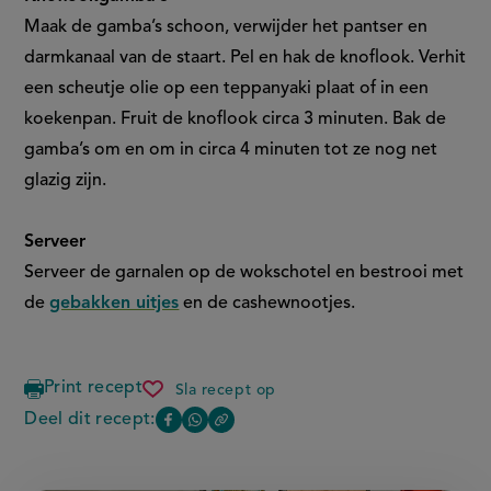
Maak de gamba’s schoon, verwijder het pantser en
darmkanaal van de staart. Pel en hak de knoflook. Verhit
een scheutje olie op een teppanyaki plaat of in een
koekenpan. Fruit de knoflook circa 3 minuten. Bak de
gamba’s om en om in circa 4 minuten tot ze nog net
glazig zijn.
Serveer
Serveer de garnalen op de wokschotel en bestrooi met
de
gebakken uitjes
en de cashewnootjes.
Print recept
Sla recept op
15
minuten
Deel dit recept:
Copy
Deel
Deel
wokschotel
the
met
deze
deze
link
knoflookgamba’s
of