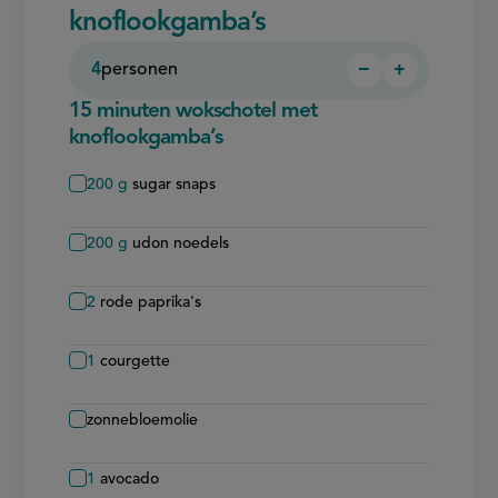
knoflookgamba’s
4
personen
−
+
Persoon
Persoon
verwijderen
toevoegen
15 minuten wokschotel met
knoflookgamba’s
200
g
sugar snaps
200
g
udon noedels
2
rode paprika's
1
courgette
zonnebloemolie
1
avocado