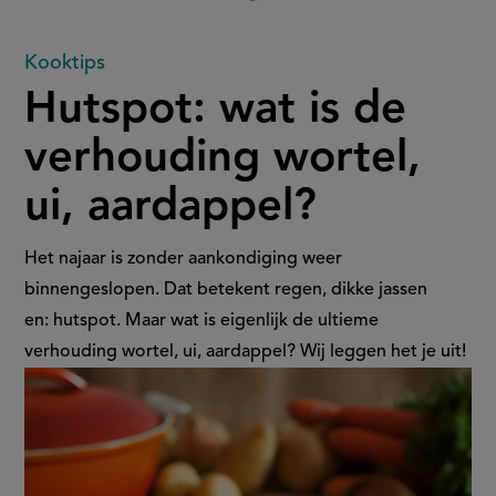
Hutspot:
Kooktips
Hutspot: wat is de
wat
verhouding wortel,
is
ui, aardappel?
de
verhouding
Het najaar is zonder aankondiging weer
binnengeslopen. Dat betekent regen, dikke jassen
wortel,
en: hutspot. Maar wat is eigenlijk de ultieme
verhouding wortel, ui, aardappel? Wij leggen het je uit!
ui,
aardappel?