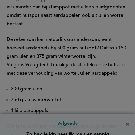
iets minder dan bij stamppot met alleen bladgroenten,
omdat hutspot naast aardappelen ook uit ui en wortel
bestaat.
De rekensom kan natuurlijk ook andersom, want
hoeveel aardappels bij 500 gram hutspot​? Dat zou 150
gram uien en 375 gram winterwortel zijn.
Volgens Vreugdenhil maak je de állerlekkerste hutspot
met deze verhouding van wortel, ui en aardappels:
300 gram uien
750 gram winterwortel
1 kilo aardappels
Volgende
Om je hutspot extra smaak te geven kun je de uien
Zo bak je kip heerlijk mals en sappig