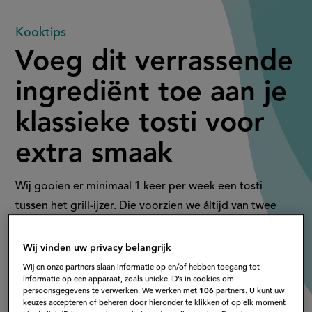
Voeg
Kooktips
Voeg dit verrassende
dit
ingrediënt toe aan je
verrassende
klassieke tosti voor
ingrediënt
extra smaak
toe
aan
Wij gooien er minimaal 1 keer per week een tosti
tussen het grill-ijzer. Die voorzien we áltijd van twee
je
plakken kaas én 1 plak ham. Maar het blijkt nu dat
steeds meer mensen dit ingrediënt toevoegen voor
klassieke
Wij vinden uw privacy belangrijk
extra smaak.
Wij en onze partners slaan informatie op en/of hebben toegang tot
tosti
informatie op een apparaat, zoals unieke ID’s in cookies om
persoonsgegevens te verwerken. We werken met
106
partners. U kunt uw
keuzes accepteren of beheren door hieronder te klikken of op elk moment