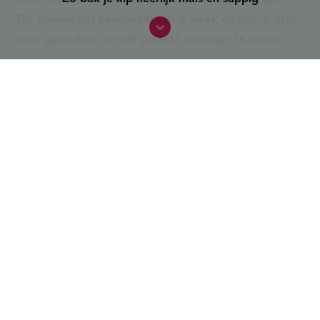
eerst fruiten voordat je deze verwerkt in de hutspot.
Tip
: bewaar het kookvocht van je vlees, dit kun je later
weer gebruiken om het gerecht smeuïger te maken.
Hoeveel aardappelen gebruik ik
per persoon in stampot?
Reken zo'n 250 tot 300 gram aardappelen per persoon.
Dit is een goede hoeveelheid om een stevige en
vullende portie te maken, zeker in combinatie met
andere ingrediënten zoals groenten en vlees. Bij
hutspot zit het meer richting 250 gram omdat de
wortelen ook een stevige basis vormen.
Inspiratie nodig om aan de slag te gaan met hutspot?