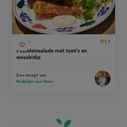
average
1,7
30 min
Beoordeel
voorbereidingstijd
posteleinsalade
recept
Sla
score:
Posteleinsalade met tosti’s en
'posteleinsala
met
recept
met
wasabidip
tosti’s
tosti’s
op
en
en
wasabidip'
wasabidip
Een recept van
Rudolph van Veen