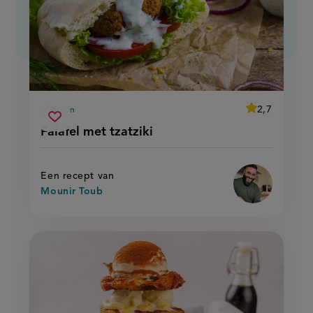
average
2,7
30 min
Beoordeel
voorbereidingstijd
falafel
recept
Sla
score:
Falafel met tzatziki
'falafel
met
recept
met
tzatziki
tzatziki'
op
Een recept van
Mounir Toub