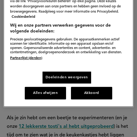
voor
via de link ‘Privacyvoorkeuren beheren’ op elke pagina. Deze keuzes
worden doorgegeven aan onze partners en hebben geen invloed op de
extra
browsegegevens. Raadpleeg voor meer informatie ons Privacybeleid.
Cookiesbeleid
smaak
Wij en onze partners verwerken gegevens voor de
volgende doeleinden:
Precieze geolocatiegegevens gebruiken. De apparaatkenmerken actief
scannen ter identificatie. Informatie op een apparaat opslaan en/of
openen. Gepersonaliseerde advertenties en content, advertentie- en
contentmetingen, doelgroepenonderzoek en ontwikkeling van diensten.
Partnerlijst (derden)
Doeleinden weergeven
A
Alles afwijzen
Akkoord
Als je zin hebt om een beetje te experimenteren (en je
onze
12 lekkerste tosti's al hebt uitgeprobeerd
) is het
tijd om te zien wat je in de keukenkastjes hebt liggen