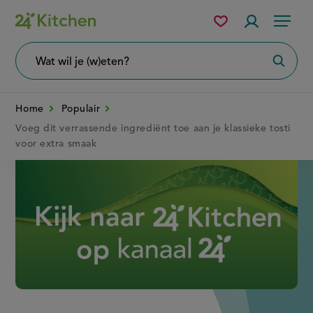
Overslaan
Mijn
Accountme
Menu
bewaarde
en
recepten
naar
Wat
Zoeke
wil
de
je
zoeken?
inhoud
Home
Populair
gaan
Voeg dit verrassende ingrediënt toe aan je klassieke tosti
voor extra smaak
Disney+