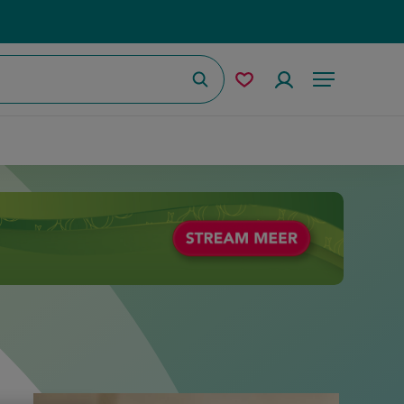
Zoeken
Mijn
Accountmenu
Menu
bewaarde
recepten