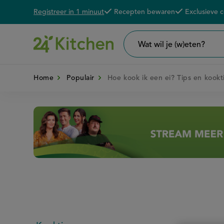
Registreer in 1 minuut
Recepten bewaren
Exclusieve 
Overslaan
De voordelen van een 24K account
en
naar
Wat
wil
de
je
zoeken?
Home
Populair
Hoe kook ik een ei? Tips en kookt
inhoud
gaan
Disney+