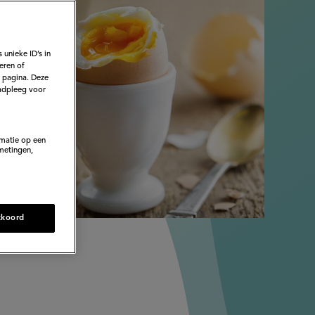
 unieke ID’s in
eren of
e pagina. Deze
adpleeg voor
rmatie op een
metingen,
kkoord