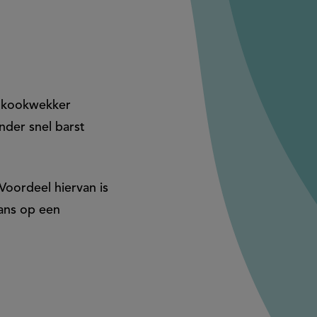
e kookwekker
nder snel barst
Voordeel hiervan is
kans op een