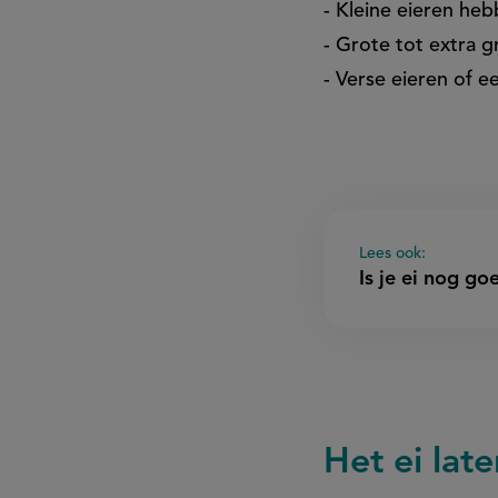
- Kleine eieren he
- Grote tot extra g
- Verse eieren of e
Lees ook:
Is je ei nog g
Het ei lat