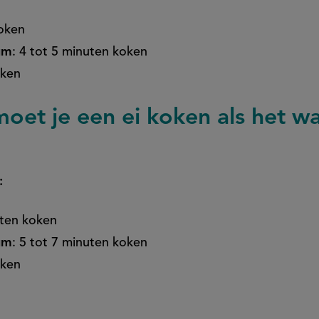
koken
um
: 4 tot 5 minuten koken
oken
oet je een ei koken als het wa
:
uten koken
um
: 5 tot 7 minuten koken
oken