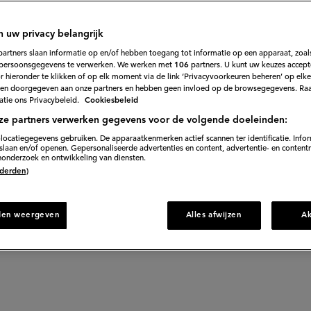
en ei? Tips en
n uw privacy belangrijk
partners slaan informatie op en/of hebben toegang tot informatie op een apparaat, zoals
persoonsgegevens te verwerken. We werken met
106
partners. U kunt uw keuzes accept
 hieronder te klikken of op elk moment via de link ‘Privacyvoorkeuren beheren’ op elk
en doorgegeven aan onze partners en hebben geen invloed op de browsegegevens. Ra
tie ons Privacybeleid.
Cookiesbeleid
ze partners verwerken gegevens voor de volgende doeleinden:
 jij weten hoe lang je een ei moet koken voor je jouw
locatiegegevens gebruiken. De apparaatkenmerken actief scannen ter identificatie. Info
laan en/of openen. Gepersonaliseerde advertenties en content, advertentie- en content
eginnen met warm of koud water? Hier lees de alle tips.
onderzoek en ontwikkeling van diensten.
 (derden)
den weergeven
Alles afwijzen
A