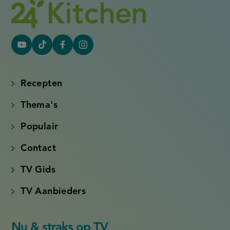
YouTube
Tiktok
Facebook
Instagram
(externe
(externe
(externe
(externe
link)
link)
link)
link)
Recepten
Thema's
Populair
Contact
TV Gids
TV Aanbieders
Nu & straks op TV