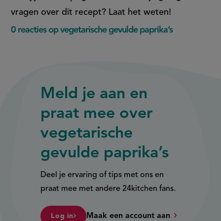
in
in
vragen over dit recept? Laat het weten!
nieuw
nieuw
0 reacties op vegetarische gevulde paprika’s
venster,
venster,
externe
externe
link)
link)
Meld je aan en
praat mee over
vegetarische
gevulde paprika’s
Deel je ervaring of tips met ons en
praat mee met andere 24kitchen fans.
Maak een account aan
Log in