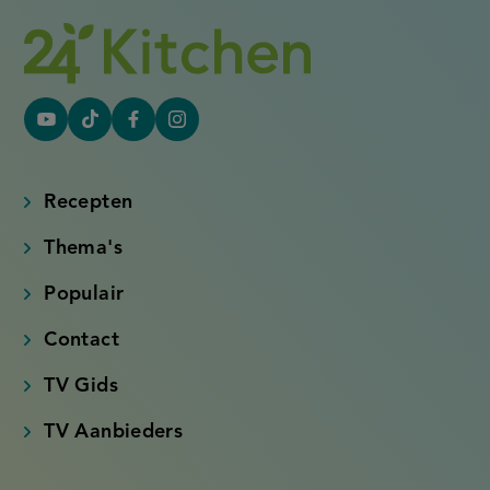
YouTube
Tiktok
Facebook
Instagram
(externe
(externe
(externe
(externe
link)
link)
link)
link)
Recepten
Thema's
Populair
Contact
TV Gids
TV Aanbieders