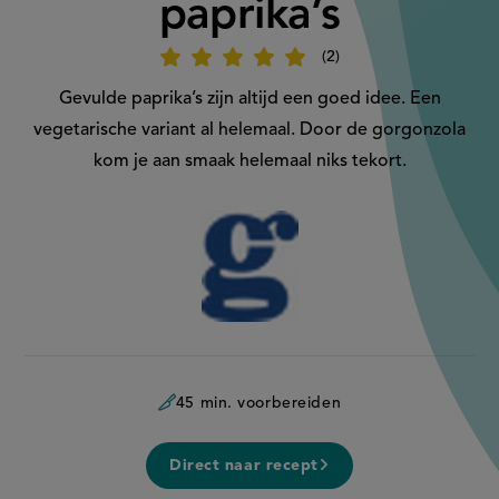
paprika’s
2
Beoordeel
recept
'Vegetarische
Gevulde paprika’s zijn altijd een goed idee. Een
gevulde
paprika’s'
vegetarische variant al helemaal. Door de gorgonzola
kom je aan smaak helemaal niks tekort.
Aangeboden
door:
45 min. voorbereiden
Direct naar recept