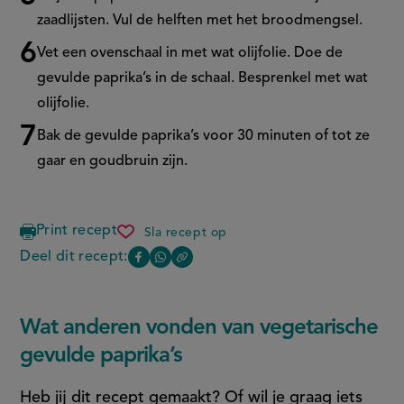
zaadlijsten. Vul de helften met het broodmengsel.
Vet een ovenschaal in met wat olijfolie. Doe de
gevulde paprika’s in de schaal. Besprenkel met wat
olijfolie.
Bak de gevulde paprika’s voor 30 minuten of tot ze
gaar en goudbruin zijn.
Print recept
Sla recept op
vegetarische
gevulde
Deel dit recept:
Copy
Deel
Deel
paprika’s
the
deze
deze
link
of
pagina
pagina
Wat anderen vonden van vegetarische
this
op
op
page
gevulde paprika’s
Facebook
WhatsApp
(opent
(opent
Heb jij dit recept gemaakt? Of wil je graag iets