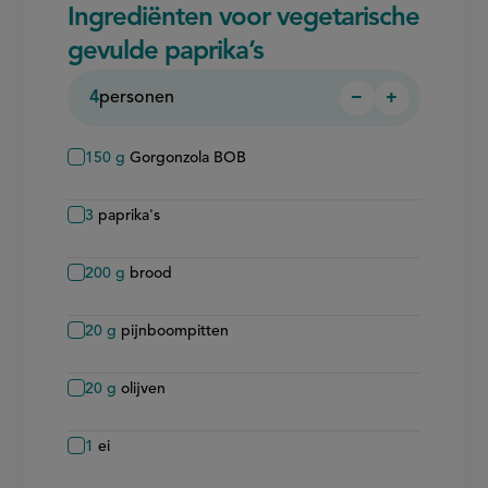
Ingrediënten voor vegetarische
gevulde paprika’s
4
personen
−
+
Persoon
Persoon
verwijderen
toevoegen
150
g
Gorgonzola BOB
3
paprika's
200
g
brood
20
g
pijnboompitten
20
g
olijven
1
ei