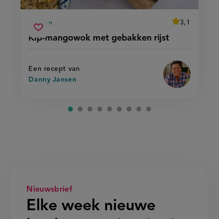
average
3,1
60 min
Beoordeel
voorbereidingstijd
kip-
recept
Sla
score:
Kip-mangowok met gebakken rijst
'kip-
mangowok
recept
mangowok
met
met
op
gebakken
gebakken
rijst'
rijst
Een recept van
Danny Jansen
Nieuwsbrief
Elke week nieuwe