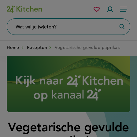
Overslaan
Mijn
Accountme
Menu
bewaarde
en
recepten
naar
Wat
Zoeke
wil
de
je
zoeken?
inhoud
Home
Recepten
Vegetarische gevulde paprika’s
gaan
Disney+
Vegetarische gevulde