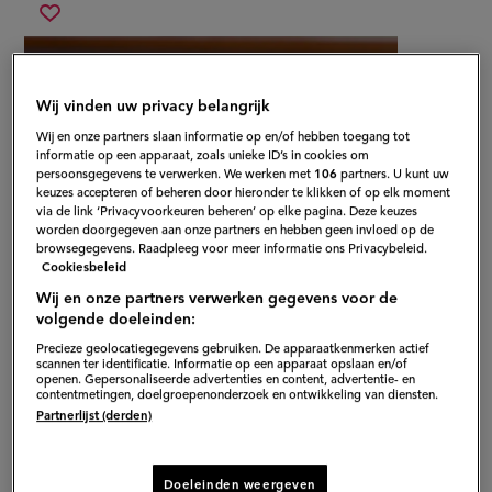
vegetarische
Sla
gevulde
recept
paprika’s
op
Wij vinden uw privacy belangrijk
Wij en onze partners slaan informatie op en/of hebben toegang tot
informatie op een apparaat, zoals unieke ID’s in cookies om
persoonsgegevens te verwerken. We werken met
106
partners. U kunt uw
keuzes accepteren of beheren door hieronder te klikken of op elk moment
via de link ‘Privacyvoorkeuren beheren’ op elke pagina. Deze keuzes
worden doorgegeven aan onze partners en hebben geen invloed op de
browsegegevens. Raadpleeg voor meer informatie ons Privacybeleid.
Cookiesbeleid
Wij en onze partners verwerken gegevens voor de
volgende doeleinden:
Precieze geolocatiegegevens gebruiken. De apparaatkenmerken actief
scannen ter identificatie. Informatie op een apparaat opslaan en/of
openen. Gepersonaliseerde advertenties en content, advertentie- en
Gepubliceerd op:
16-08-23
contentmetingen, doelgroepenonderzoek en ontwikkeling van diensten.
Partnerlijst (derden)
Bewerkt op:
13-04-2026
Doeleinden weergeven