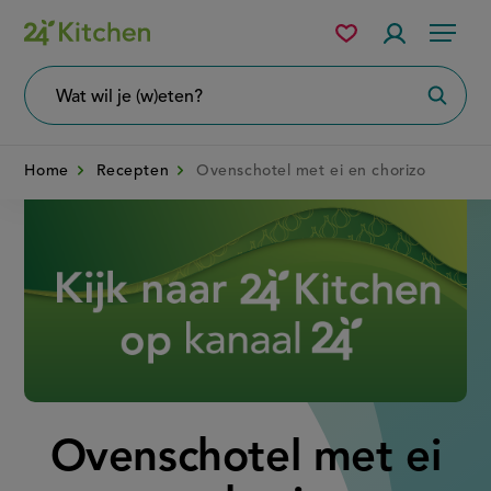
Overslaan
Mijn
Accountme
Menu
bewaarde
en
recepten
naar
Wat
Zoeke
wil
de
je
zoeken?
inhoud
Home
Recepten
Ovenschotel met ei en chorizo
gaan
Disney+
Ovenschotel met ei