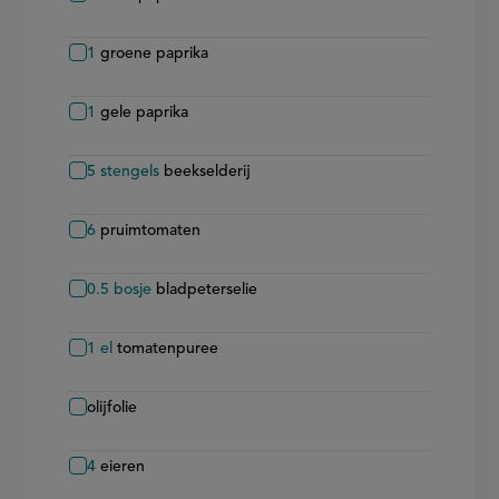
1
groene paprika
1
gele paprika
5
stengels
beekselderij
6
pruimtomaten
0.5
bosje
bladpeterselie
1
el
tomatenpuree
olijfolie
4
eieren