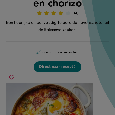
en chorizo
4
Beoordeel
recept
'Ovenschotel
Een heerlijke en eenvoudig te bereiden ovenschotel uit
met
ei
de Italiaanse keuken!
en
chorizo'
30 min. voorbereiden
Direct naar recept
ovenschotel
Sla
met
recept
ei
op
en
chorizo