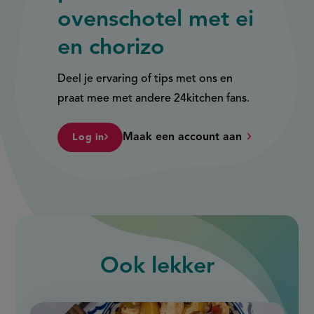
ovenschotel met ei
en chorizo
Deel je ervaring of tips met ons en
praat mee met andere 24kitchen fans.
Maak een account aan
Log in
Ook
lekker
slide