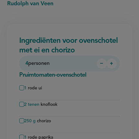
Rudolph van Veen
Ingrediënten voor ovenschotel
met ei en chorizo
4
personen
−
+
Persoon
Persoon
verwijderen
toevoegen
Pruimtomaten-ovenschotel
1
rode ui
2
tenen
knoflook
250
g
chorizo
1
rode paprika