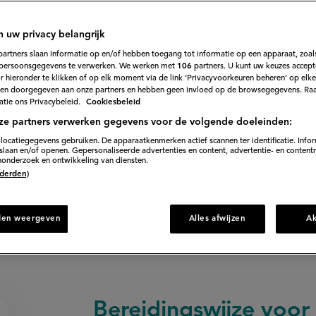
saus en mozzarel
n uw privacy belangrijk
205
Beoordeel
partners slaan informatie op en/of hebben toegang tot informatie op een apparaat, zoals
recept
persoonsgegevens te verwerken. We werken met
106
partners. U kunt uw keuzes accept
'Lasagne
eze smakelijke lasagne met bolognesesaus en krokant 
 hieronder te klikken of op elk moment via de link ‘Privacyvoorkeuren beheren’ op elk
met
een
en doorgegeven aan onze partners en hebben geen invloed op de browsegegevens. Ra
Parmezaankoekje,
tie ons Privacybeleid.
Cookiesbeleid
bolognesesaus
en
ze partners verwerken gegevens voor de volgende doeleinden:
mozzarella'
90 min. voorbereiden
locatiegegevens gebruiken. De apparaatkenmerken actief scannen ter identificatie. Info
laan en/of openen. Gepersonaliseerde advertenties en content, advertentie- en content
onderzoek en ontwikkeling van diensten.
 (derden)
Direct naar recept
den weergeven
Alles afwijzen
A
Bereidingswijze voor