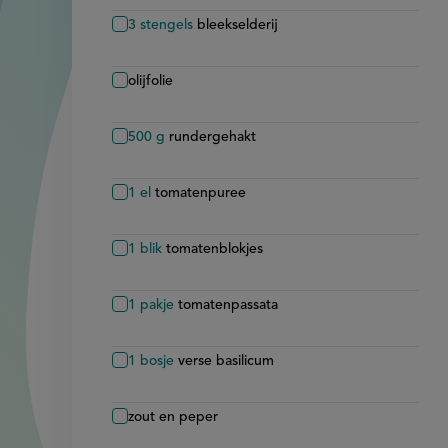
3
stengels
bleekselderij
olijfolie
500
g
rundergehakt
1
el
tomatenpuree
1
blik
tomatenblokjes
1
pakje
tomatenpassata
1
bosje
verse basilicum
zout en peper