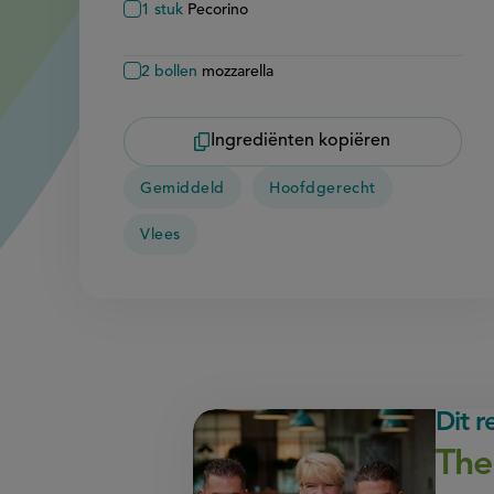
1
stuk
Pecorino
2
bollen
mozzarella
Ingrediënten kopiëren
Gemiddeld
Hoofdgerecht
Vlees
Dit 
The