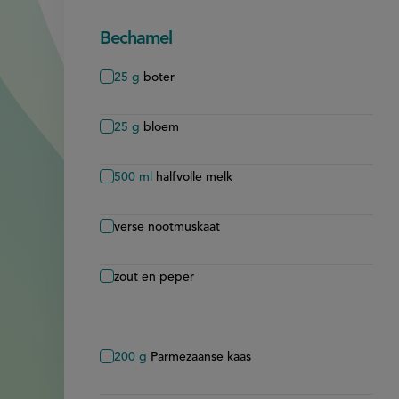
Bechamel
25
g
boter
25
g
bloem
500
ml
halfvolle melk
verse nootmuskaat
zout en peper
200
g
Parmezaanse kaas