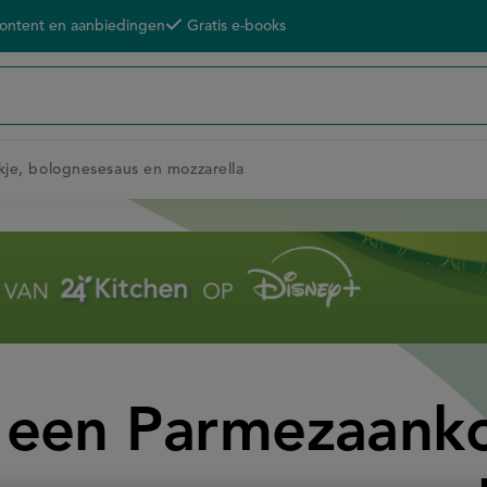
content en aanbiedingen
Gratis e-books
je, bolognesesaus en mozzarella
 een Parmezaanko