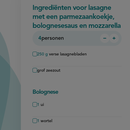
Ingrediënten voor lasagne
met een parmezaankoekje,
bolognesesaus en mozzarella
4
personen
−
+
Persoon
Perso
verwijder
toevo
250
g
verse lasagnebladen
grof zeezout
Bolognese
1
ui
1
wortel