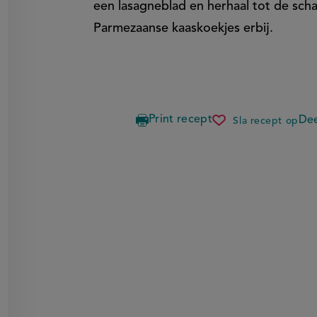
een lasagneblad en herhaal tot de scha
Parmezaanse kaaskoekjes erbij.
Print recept
Dee
Sla recept op
lasagne
met
een
parmezaan
bolognese
en
mozzarell