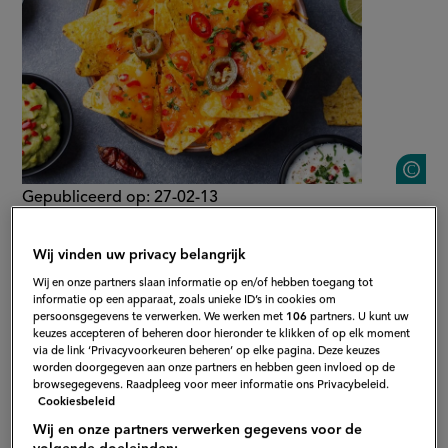
S
Gepubliceerd op:
27-02-13
Bewerkt op:
03-06-2026
Wij vinden uw privacy belangrijk
Wij en onze partners slaan informatie op en/of hebben toegang tot
informatie op een apparaat, zoals unieke ID’s in cookies om
persoonsgegevens te verwerken. We werken met
106
partners. U kunt uw
keuzes accepteren of beheren door hieronder te klikken of op elk moment
via de link ‘Privacyvoorkeuren beheren’ op elke pagina. Deze keuzes
worden doorgegeven aan onze partners en hebben geen invloed op de
browsegegevens. Raadpleeg voor meer informatie ons Privacybeleid.
Cookiesbeleid
Wij en onze partners verwerken gegevens voor de