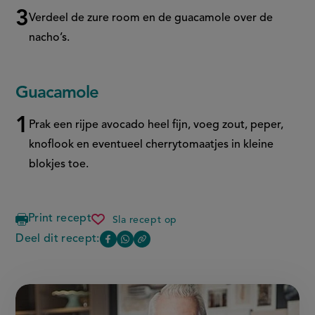
Verdeel de zure room en de guacamole over de
nacho’s.
Guacamole
Prak een rijpe avocado heel fijn, voeg zout, peper,
knoflook en eventueel cherrytomaatjes in kleine
blokjes toe.
Print recept
Sla recept op
dit
zijn
Deel dit recept:
Copy
Deel
Deel
de
the
allerlekkerste
deze
deze
link
nachos
of
pagina
pagina
this
op
op
page