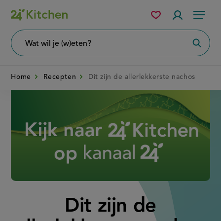
Overslaan
Mijn
Accountme
Menu
bewaarde
en
recepten
naar
Wat
Zoeke
wil
de
je
zoeken?
inhoud
Home
Recepten
Dit zijn de allerlekkerste nachos
gaan
Disney+
Dit zijn de