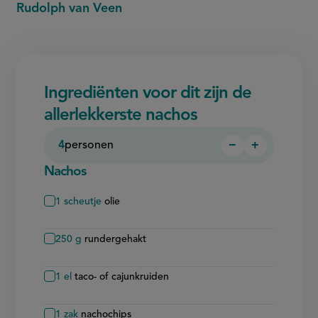
Rudolph van Veen
Ingrediënten voor dit zijn de
allerlekkerste nachos
4
personen
−
+
Persoon
Persoon
verwijderen
toevoegen
Nachos
1
scheutje
olie
250
g
rundergehakt
1
el
taco- of cajunkruiden
1
zak
nachochips