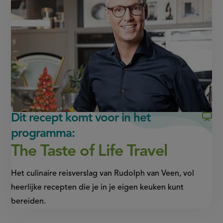
Facebook
WhatsApp
(opent
(opent
in
in
nieuw
nieuw
venster,
venster,
externe
externe
link)
link)
Dit recept komt voor in het
programma:
The Taste of Life Travel
Het culinaire reisverslag van Rudolph van Veen, vol
heerlijke recepten die je in je eigen keuken kunt
bereiden.