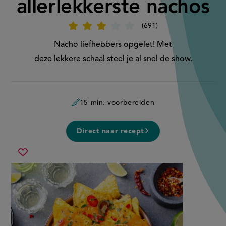
allerlekkerste nachos
691
Beoordeel
recept
'Dit
Nacho liefhebbers opgelet! Met
zijn
de
deze lekkere schaal steel je al snel de show.
allerlekkerste
nachos'
15 min. voorbereiden
Direct naar recept
dit
Sla
zijn
recept
de
op
allerlekkerste
nachos