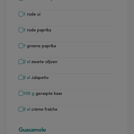
1
rode ui
1
rode paprika
1
groene paprika
2
el
zwarte olijven
2
el
Jalapeño
100
g
geraspte kaas
2
el
crème fraîche
Guacamole