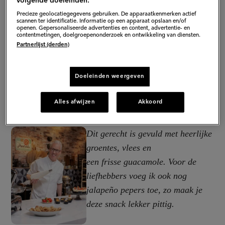
volgende doeleinden:
Precieze geolocatiegegevens gebruiken. De apparaatkenmerken actief
scannen ter identificatie. Informatie op een apparaat opslaan en/of
openen. Gepersonaliseerde advertenties en content, advertentie- en
contentmetingen, doelgroepenonderzoek en ontwikkeling van diensten.
Partnerlijst (derden)
Doeleinden weergeven
Alles afwijzen
Akkoord
Dit gerecht is gevuld met heerlijke
groentes, vlees en
een frisse guacamole. Voor de
liefhebbers voeg ik ook nog
jalapeño pepers toe, zo maak je
deze snack lekker pittig.