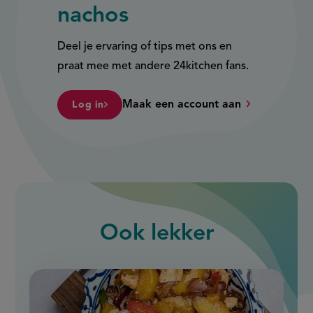
nachos
Deel je ervaring of tips met ons en
praat mee met andere 24kitchen fans.
Maak een account aan
Log in
Ook
lekker
slide
1