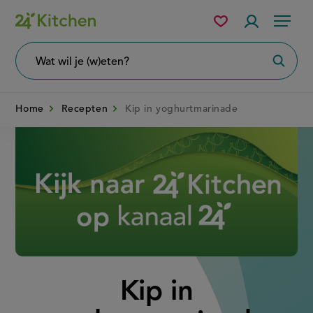
Overslaan
Mijn
Accountme
Menu
bewaarde
en
recepten
naar
Wat
Zoeke
wil
de
je
zoeken?
inhoud
Home
Recepten
Kip in yoghurtmarinade
gaan
Disney+
Kip in