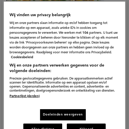
Wij vinden uw privacy belangrijk
Wij en onze partners slaan informatie op en/of hebben toegang tot
informatie op een apparaat, zoals unieke ID’s in cookies om
persoonsgegevens te verwerken. We werken met
106
partners. U kunt uw
keuzes accepteren of beheren door hieronder te klikken of op elk moment
via de link ‘Privacyvoorkeuren beheren’ op elke pagina. Deze keuzes
2
worden doorgegeven aan onze partners en hebben geen invloed op de
browsegegevens. Raadpleeg voor meer informatie ons Privacybeleid.
Gepubliceerd op:
06-09-19
Cookiesbeleid
Bewerkt op:
09-12-2022
Wij en onze partners verwerken gegevens voor de
volgende doeleinden:
Precieze geolocatiegegevens gebruiken. De apparaatkenmerken actief
scannen ter identificatie. Informatie op een apparaat opslaan en/of
openen. Gepersonaliseerde advertenties en content, advertentie- en
contentmetingen, doelgroepenonderzoek en ontwikkeling van diensten.
Partnerlijst (derden)
Doeleinden weergeven