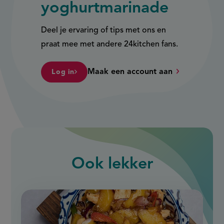
yoghurtmarinade
Deel je ervaring of tips met ons en
praat mee met andere 24kitchen fans.
Maak een account aan
Log in
Ook
lekker
slide
1