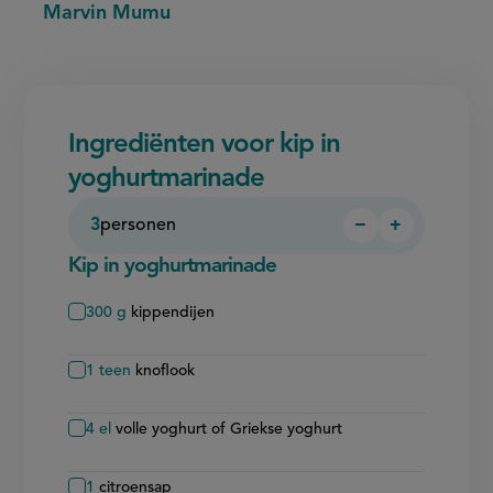
Marvin Mumu
Ingrediënten voor kip in
yoghurtmarinade
3
personen
−
+
Persoon
Persoon
verwijderen
toevoegen
Kip in yoghurtmarinade
300
g
kippendijen
1
teen
knoflook
4
el
volle yoghurt of Griekse yoghurt
1
citroensap