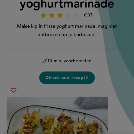
yoghurtmarinade
537
Beoordeel
recept
'Kip
Malse kip in frisse yoghurt marinade, mag niet
in
yoghurtmarinade'
ontbreken op je barbecue.
10 min. voorbereiden
Direct naar recept
kip
Sla
in
recept
yoghurtmarinade
op