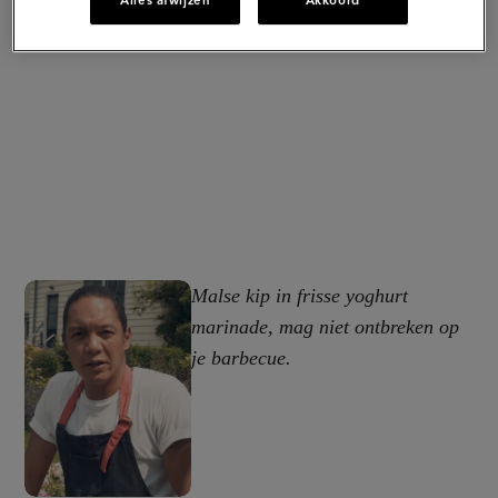
Alles afwijzen
Akkoord
Malse kip in frisse yoghurt
marinade, mag niet ontbreken op
je barbecue.