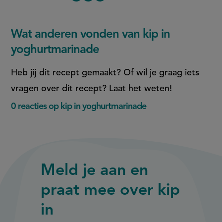
Deel
Deel
yoghurtmarinade
the
deze
deze
link
of
pagina
pagina
Wat anderen vonden van kip in
this
op
op
page
yoghurtmarinade
Facebook
WhatsApp
(opent
(opent
Heb jij dit recept gemaakt? Of wil je graag iets
in
in
vragen over dit recept? Laat het weten!
nieuw
nieuw
0 reacties op kip in yoghurtmarinade
venster,
venster,
externe
externe
link)
link)
Meld je aan en
praat mee over kip
in