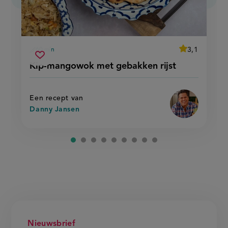
average
3,1
60 min
Beoordeel
voorbereidingstijd
kip-
recept
Sla
score:
Kip-mangowok met gebakken rijst
'kip-
mangowok
recept
mangowok
met
met
op
gebakken
gebakken
rijst'
rijst
Een recept van
Danny Jansen
Nieuwsbrief