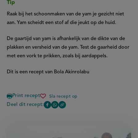
Tip
Raak bij het schoonmaken van de yam je gezicht niet
aan. Yam scheidt een stof af die jeukt op de huid.
De gaartijd van yam is afhankelijk van de dikte van de
plakken en versheid van de yam. Test de gaarheid door
met een vork te prikken, zoals bij aardappels.
Dit is een recept van Bola Akinrolabu
Print recept
Sla recept op
iyan
(isu
Deel dit recept:
Copy
Deel
Deel
pelu
the
efo)
deze
deze
link
of
pagina
pagina
this
op
op
page