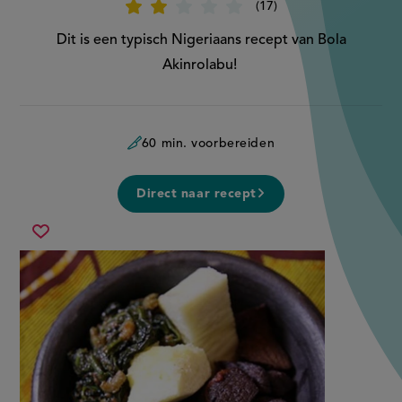
17
Beoordeel
recept
'Iyan
Dit is een typisch Nigeriaans recept van Bola
(Isu
Pelu
Akinrolabu!
Efo)'
60 min. voorbereiden
Direct naar recept
iyan
Sla
(isu
recept
pelu
op
efo)