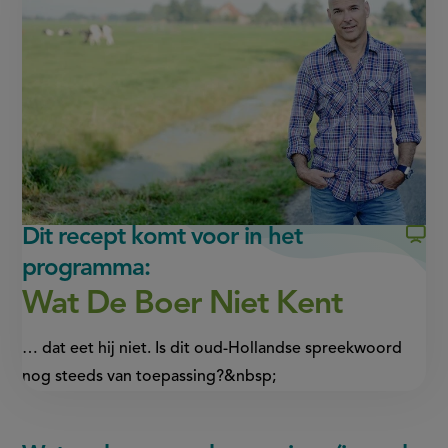
Facebook
WhatsApp
(opent
(opent
in
in
nieuw
nieuw
venster,
venster,
externe
externe
link)
link)
Dit recept komt voor in het
programma:
Wat De Boer Niet Kent
… dat eet hij niet. Is dit oud-Hollandse spreekwoord
nog steeds van toepassing?&nbsp;