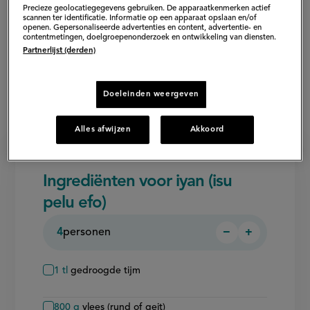
Precieze geolocatiegegevens gebruiken. De apparaatkenmerken actief
scannen ter identificatie. Informatie op een apparaat opslaan en/of
openen. Gepersonaliseerde advertenties en content, advertentie- en
contentmetingen, doelgroepenonderzoek en ontwikkeling van diensten.
Partnerlijst (derden)
Doeleinden weergeven
Alles afwijzen
Akkoord
Ingrediënten voor iyan (isu
pelu efo)
4
personen
−
+
Persoon
Persoon
verwijderen
toevoegen
1
tl
gedroogde tijm
800
g
vlees (rund of geit)