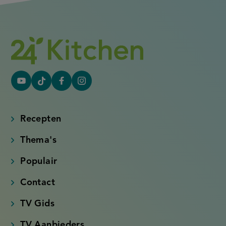
YouTube
Tiktok
Facebook
Instagram
(externe
(externe
(externe
(externe
link)
link)
link)
link)
Recepten
Thema's
Populair
Contact
TV Gids
TV Aanbieders