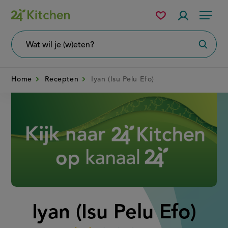
Overslaan
Mijn
Accountme
Menu
bewaarde
en
recepten
naar
Wat
Zoeke
wil
de
je
zoeken?
inhoud
Home
Recepten
Iyan (Isu Pelu Efo)
gaan
Disney+
Iyan (Isu Pelu Efo)