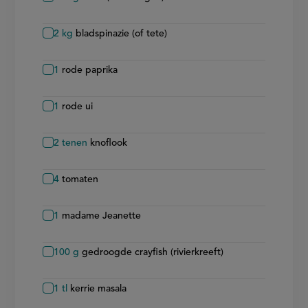
2
kg
bladspinazie (of tete)
1
rode paprika
1
rode ui
2
tenen
knoflook
4
tomaten
1
madame Jeanette
100
g
gedroogde crayfish (rivierkreeft)
1
tl
kerrie masala