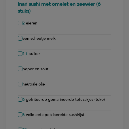
Inari sushi met omelet en zeewier (6
stuks)
2
eieren
een scheutje melk
1
tl
suiker
peper en zout
neutrale olie
6
gefrituurde gemarineerde tofuzakjes (toko)
6
volle eetlepels bereide sushirijst