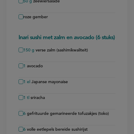
50
g
zeewiersalade
roze gember
Inari sushi met zalm en avocado (6 stuks)
150
g
verse zalm (sashimikwaliteit)
1
avocado
1
el
Japanse mayonaise
1
tl
sriracha
6
gefrituurde gemarineerde tofuzakjes (toko)
6
volle eetlepels bereide sushirijst