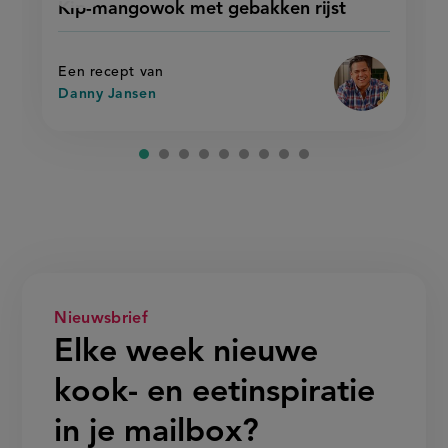
Kip-mangowok met gebakken rijst
'kip-
mangowok
recept
mangowok
met
met
op
gebakken
gebakken
rijst'
rijst
Een recept van
Danny Jansen
Nieuwsbrief
Elke week nieuwe
kook- en eetinspiratie
in je mailbox?