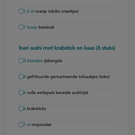
1-2
el
oranje tobiko (viseitjes)
1
bosje
bieslook
Inari sushi met krabstick en kaas (6 stuks)
3
blaadjes
ijsbergsla
6
gefrituurde gemarineerde tofuzakjes (toko)
6
volle eetlepels bereide sushirijst
6
krabsticks
1
el
mayonaise