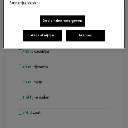
Partnerlijst (derden)
Ingrediënten voor inari sushi
Doeleinden weergeven
4
personen
−
+
Persoon
Persoon
verwijderen
toevoegen
Alles afwijzen
Akkoord
Sushirijst
200
g
sushirijst
40
ml
rijstazijn
30
ml
mirin
1
el
fijne suiker
3/4
tl
zout