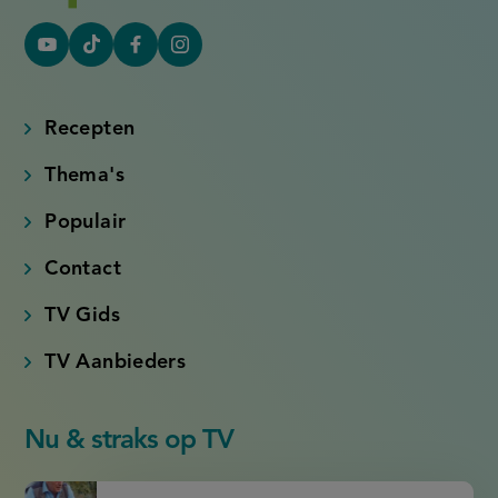
YouTube
Tiktok
Facebook
Instagram
(externe
(externe
(externe
(externe
link)
link)
link)
link)
Recepten
Thema's
Populair
Contact
TV Gids
TV Aanbieders
Nu & straks op TV