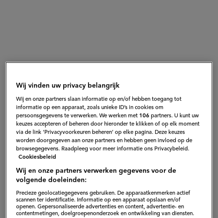
Wij vinden uw privacy belangrijk
Wij en onze partners slaan informatie op en/of hebben toegang tot
informatie op een apparaat, zoals unieke ID’s in cookies om
persoonsgegevens te verwerken. We werken met
106
partners. U kunt uw
"Voor dit recept heb ik drie van de
keuzes accepteren of beheren door hieronder te klikken of op elk moment
via de link ‘Privacyvoorkeuren beheren’ op elke pagina. Deze keuzes
beste sushi-combinaties gebruikt:
worden doorgegeven aan onze partners en hebben geen invloed op de
omelet met zeewier, zalm met
browsegegevens. Raadpleeg voor meer informatie ons Privacybeleid.
Cookiesbeleid
avocado. En, het meest
Eveline
Hugo
Wij en onze partners verwerken gegevens voor de
verrassend, krabstick met
volgende doeleinden:
Wu
Kennis
geflambeerde kaas."
Precieze geolocatiegegevens gebruiken. De apparaatkenmerken actief
scannen ter identificatie. Informatie op een apparaat opslaan en/of
openen. Gepersonaliseerde advertenties en content, advertentie- en
contentmetingen, doelgroepenonderzoek en ontwikkeling van diensten.