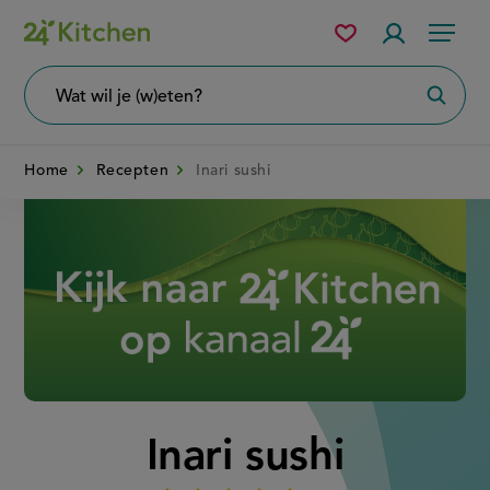
Overslaan
Mijn
Accountme
Menu
bewaarde
en
recepten
naar
Wat
Zoeke
wil
de
je
zoeken?
inhoud
Home
Recepten
Inari sushi
gaan
Disney+
Inari sushi