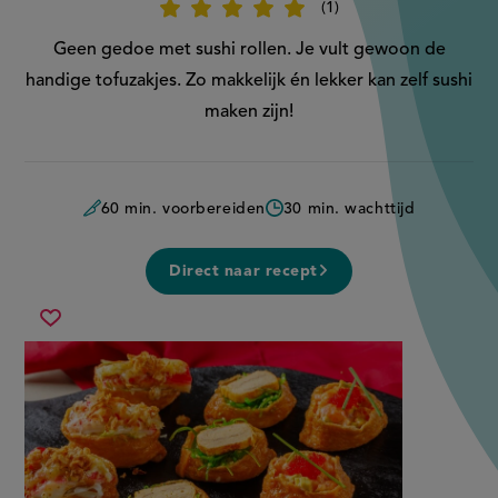
1
Beoordeel
recept
'Inari
Geen gedoe met sushi rollen. Je vult gewoon de
sushi'
handige tofuzakjes. Zo makkelijk én lekker kan zelf sushi
maken zijn!
60 min. voorbereiden
30 min. wachttijd
Direct naar recept
inari
Sla
sushi
recept
op