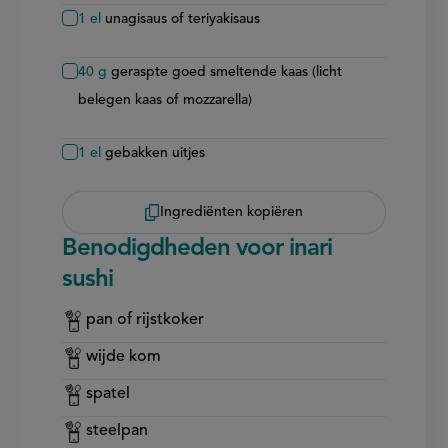
1
el
unagisaus of teriyakisaus
40
g
geraspte goed smeltende kaas (licht
belegen kaas of mozzarella)
1
el
gebakken uitjes
Ingrediënten kopiëren
Benodigdheden voor inari
sushi
pan of rijstkoker
wijde kom
spatel
steelpan