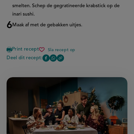
smelten. Schep de gegratineerde krabstick op de
inari
sushi.
Maak af met de gebakken uitjes.
Print recept
Sla recept op
inari
sushi
Deel dit recept:
Copy
Deel
Deel
the
deze
deze
link
of
pagina
pagina
this
op
op
page
Facebook
WhatsApp
(opent
(opent
in
in
nieuw
nieuw
venster,
venster,