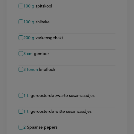
100
g
spitskool
100
g
shiitake
200
g
varkensgehakt
3
cm
gember
3
tenen
knoflook
1
tl
geroosterde zwarte sesamzaadjes
1
tl
geroosterde witte sesamzaadjes
2
Spaanse pepers