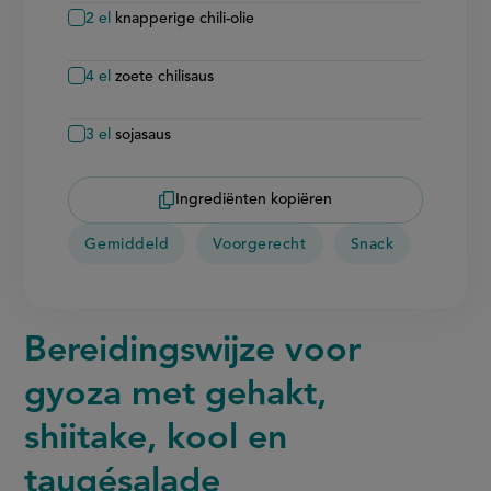
2
el
knapperige chili-olie
4
el
zoete chilisaus
3
el
sojasaus
Ingrediënten kopiëren
Gemiddeld
Voorgerecht
Snack
Bereidingswijze voor
gyoza met gehakt,
shiitake, kool en
taugésalade