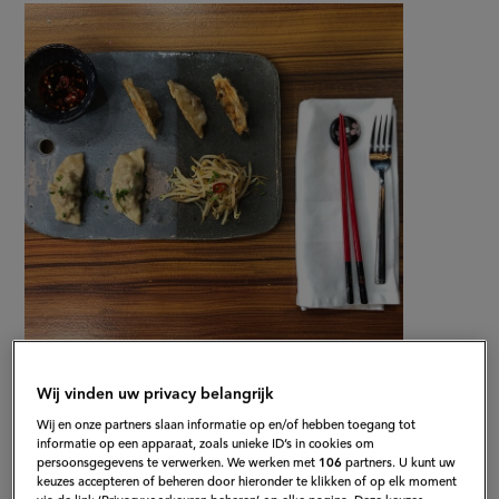
met
recept
gehakt,
op
shiitake,
kool
en
taugésalade
Gepubliceerd op:
04-06-18
Bewerkt op:
13-04-2026
Wij vinden uw privacy belangrijk
Wij en onze partners slaan informatie op en/of hebben toegang tot
informatie op een apparaat, zoals unieke ID’s in cookies om
persoonsgegevens te verwerken. We werken met
106
partners. U kunt uw
keuzes accepteren of beheren door hieronder te klikken of op elk moment