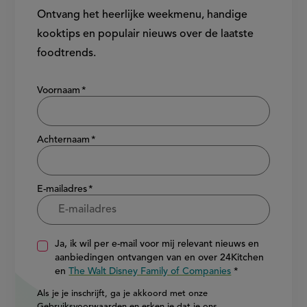
Ontvang het heerlijke weekmenu, handige
kooktips en populair nieuws over de laatste
foodtrends.
Show/hide
Voornaam
Achternaam
E-mailadres
Ja, ik wil per e-mail voor mij relevant nieuws en
aanbiedingen ontvangen van en over 24Kitchen
en
The Walt Disney Family of Companies
Als je je inschrijft, ga je akkoord met onze
Gebruiksvoorwaarden
en erken je dat je ons