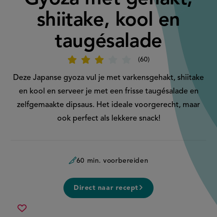
shiitake, kool en
taugésalade
60
Beoordeel
recept
'Gyoza
Deze Japanse gyoza vul je met varkensgehakt, shiitake
met
gehakt,
en kool en serveer je met een frisse taugésalade en
shiitake,
kool
zelfgemaakte dipsaus. Het ideale voorgerecht, maar
en
taugésalade'
ook perfect als lekkere snack!
60 min. voorbereiden
Direct naar recept
gyoza
Sla