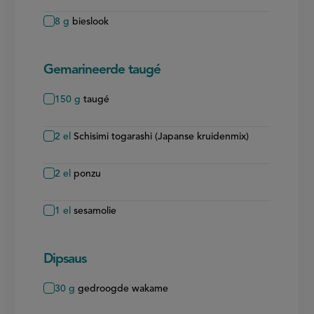
8
g
bieslook
Gemarineerde taugé
150
g
taugé
2
el
Schisimi togarashi (Japanse kruidenmix)
2
el
ponzu
1
el
sesamolie
Dipsaus
30
g
gedroogde wakame