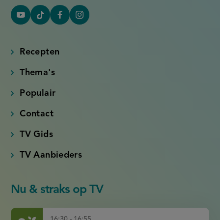
YouTube
Tiktok
Facebook
Instagram
(externe
(externe
(externe
(externe
link)
link)
link)
link)
Recepten
Thema's
Populair
Contact
TV Gids
TV Aanbieders
Nu & straks op TV
16:30 - 16:55