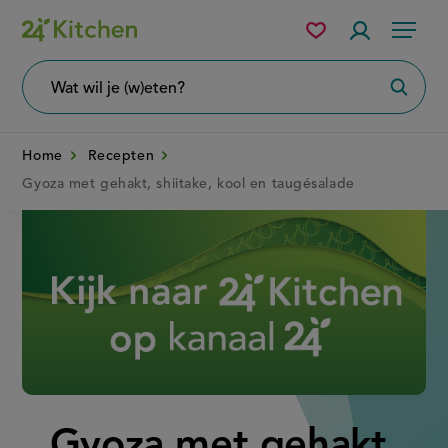
Overslaan
Mijn
Accountme
Menu
bewaarde
en
recepten
naar
Wat
Zoeke
wil
de
je
zoeken?
inhoud
Home
Recepten
gaan
Gyoza met gehakt, shiitake, kool en taugésalade
Disney+
Gyoza met gehakt,