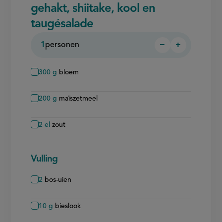
gehakt, shiitake, kool en
taugésalade
1
personen
−
+
Persoon
Persoon
verwijderen
toevoegen
300
g
bloem
200
g
maïszetmeel
2
el
zout
Vulling
2
bos-uien
10
g
bieslook