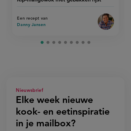
mangowok
recept
mangowok
met
met
op
gebakken
gebakken
rijst'
rijst
Een recept van
Danny Jansen
Nieuwsbrief
Elke week nieuwe
kook- en eetinspiratie
in je mailbox?