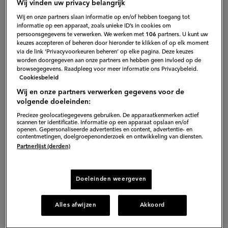
Wij vinden uw privacy belangrijk
Wij en onze partners slaan informatie op en/of hebben toegang tot
informatie op een apparaat, zoals unieke ID’s in cookies om
persoonsgegevens te verwerken. We werken met
106
partners. U kunt uw
keuzes accepteren of beheren door hieronder te klikken of op elk moment
via de link ‘Privacyvoorkeuren beheren’ op elke pagina. Deze keuzes
worden doorgegeven aan onze partners en hebben geen invloed op de
browsegegevens. Raadpleeg voor meer informatie ons Privacybeleid.
Cookiesbeleid
Wij en onze partners verwerken gegevens voor de
volgende doeleinden:
Precieze geolocatiegegevens gebruiken. De apparaatkenmerken actief
scannen ter identificatie. Informatie op een apparaat opslaan en/of
openen. Gepersonaliseerde advertenties en content, advertentie- en
contentmetingen, doelgroepenonderzoek en ontwikkeling van diensten.
Partnerlijst (derden)
Doeleinden weergeven
Dit unieke recept is ontwikkeld in
Alles afwijzen
Akkoord
samenwerking tussen Looye