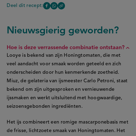
van
Deel dit recept:
Copy
Deel
Deel
honingtomaten
the
en
deze
deze
link
mascarpone
of
pagina
pagina
Nieuwsgierig geworden?
FAQ
this
op
op
page
Facebook
WhatsApp
Hoe is deze verrassende combinatie ontstaan?
(opent
(opent
Looye is bekend van zijn Honingtomaten, die met
in
in
veel aandacht voor smaak worden geteeld en zich
nieuw
nieuw
onderscheiden door hun kenmerkende zoetheid.
venster,
venster,
Miuz, de gelateria van ijsmeester Carlo Petroni, staat
externe
externe
bekend om zijn uitgesproken en vernieuwende
link)
link)
ijssmaken en werkt uitsluitend met hoogwaardige,
seizoensgebonden ingrediënten.
Het ijs combineert een romige mascarponebasis met
de frisse, lichtzoete smaak van Honingtomaten. Het