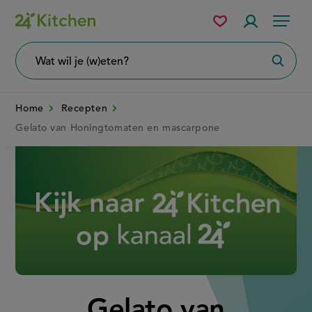
Overslaan
Mijn
Accountme
Menu
bewaarde
en
recepten
naar
Wat
Zoeke
wil
de
je
zoeken?
inhoud
Home
Recepten
gaan
Gelato van Honingtomaten en mascarpone
Disney+
Gelato van