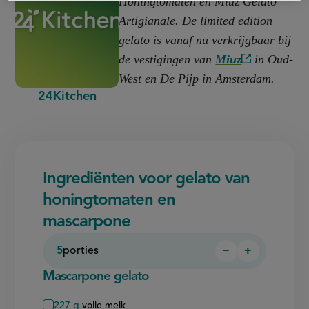
Honingtomaten en Miuz Gelato
Artigianale. De limited edition
gelato is vanaf nu verkrijgbaar bij
de vestigingen van
Miuz
in Oud-
(externe
West en De Pijp in Amsterdam.
link)
24Kitchen
Ingrediënten voor gelato van
honingtomaten en
mascarpone
5
porties
−
+
Persoon
Persoon
verwijderen
toevoegen
Mascarpone gelato
227
g
volle melk