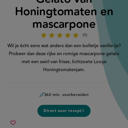
Honingtomaten en
mascarpone
1
Beoordeel
recept
'Gelato
Wil je écht eens wat anders dan een bolletje vanille-ijs?
van
Honingtomaten
Probeer dan deze
rijke en romige mascarpone gelato
en
mascarpone'
met een swirl van frisse, lichtzoete Looye
Honingtomatenjam.
360 min. voorbereiden
Direct naar recept
gelato
Sla