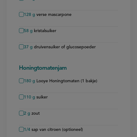
128
g
verse mascarpone
58
g
kristalsuiker
37
g
druivensuiker of glucosepoeder
Honingtomatenjam
180
g
Looye Honingtomaten (1 bakje)
110
g
suiker
2
g
zout
1/4
sap van citroen (optioneel)