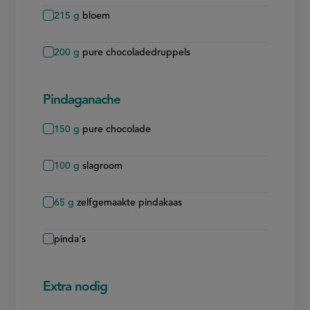
215
g
bloem
200
g
pure chocoladedruppels
Pindaganache
150
g
pure chocolade
100
g
slagroom
65
g
zelfgemaakte pindakaas
pinda's
Extra nodig