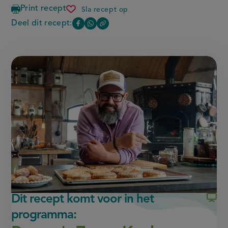
Print recept
Sla recept op
chocolade
pindakoeken
Deel dit recept:
Copy
Deel
Deel
met
the
chocoladeganache
deze
deze
link
of
pagina
pagina
this
op
op
page
Facebook
WhatsApp
(opent
(opent
in
in
nieuw
nieuw
venster,
venster,
externe
externe
link)
link)
Dit recept komt voor in het
programma: