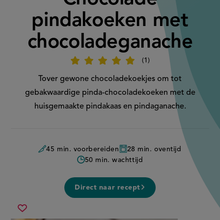
pindakoeken met
chocoladeganache
1
Beoordeel
recept
'Chocolade
Tover gewone chocoladekoekjes om tot
pindakoeken
met
gebakwaardige pinda-chocoladekoeken met de
chocoladeganache'
huisgemaakte pindakaas en pindaganache.
45 min. voorbereiden
28 min. oventijd
50 min. wachttijd
Direct naar recept
chocolade
Sla