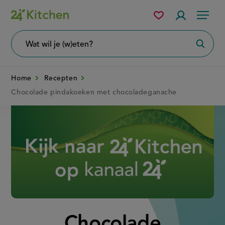
Overslaan
Mijn
Accountme
Menu
bewaarde
en
recepten
naar
Wat
Zoeke
wil
de
je
zoeken?
inhoud
Home
Recepten
gaan
Chocolade pindakoeken met chocoladeganache
Disney+
Chocolade