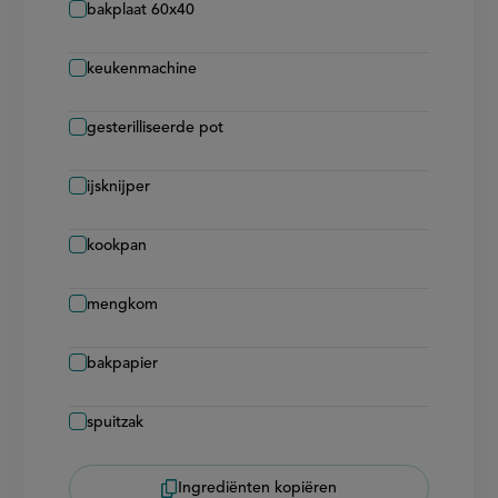
bakplaat 60x40
keukenmachine
gesterilliseerde pot
ijsknijper
kookpan
mengkom
bakpapier
spuitzak
Ingrediënten kopiëren