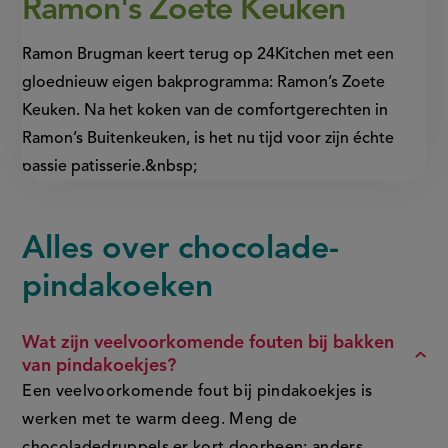
Ramon's Zoete Keuken
Ramon Brugman keert terug op 24Kitchen met een
gloednieuw eigen bakprogramma: Ramon’s Zoete
Keuken. Na het koken van de comfortgerechten in
Ramon’s Buitenkeuken, is het nu tijd voor zijn échte
passie patisserie.&nbsp;
Alles over chocolade-
FAQ
pindakoeken
Wat zijn veelvoorkomende fouten bij bakken
van pindakoekjes?
Een veelvoorkomende fout bij pindakoekjes is
werken met te warm deeg. Meng de
chocoladedruppels er kort doorheen: anders