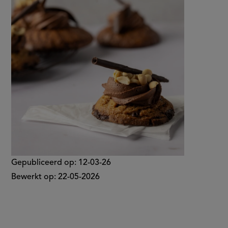
pindakoeken
recept
met
op
chocoladeganache
Gepubliceerd op:
12-03-26
Bewerkt op:
22-05-2026