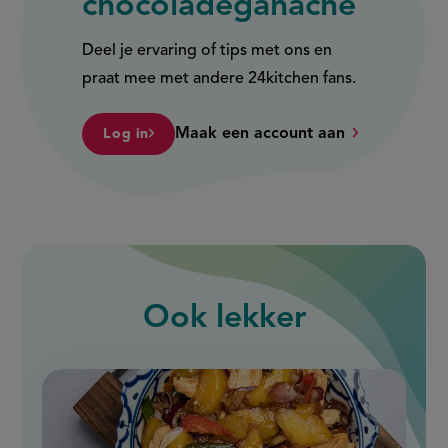
chocoladeganache
Deel je ervaring of tips met ons en
praat mee met andere 24kitchen fans.
Maak een account aan
Log in
Ook
lekker
slide
1
of