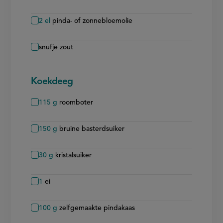
2
el
pinda- of zonnebloemolie
snufje zout
Koekdeeg
115
g
roomboter
150
g
bruine basterdsuiker
30
g
kristalsuiker
1
ei
100
g
zelfgemaakte pindakaas