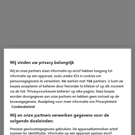
Wij vinden uw privacy belangrijk
Wij en onze partners slaan informatie op en/of hebben toegang tot
informatie op een apparaat, zoals unieke ID’s in cookies om
persoonsgegevens te verwerken. We werken met
106
partners. U kunt uw
keuzes accepteren of beheren door hieronder te klikken of op elk moment
via de link ‘Privacyvoorkeuren beheren’ op elke pagina. Deze keuzes
worden doorgegeven aan onze partners en hebben geen invloed op de
browsegegevens. Raadpleeg voor meer informatie ons Privacybeleid.
Cookiesbeleid
Wij en onze partners verwerken gegevens voor de
"Omdat je de ganache die er
volgende doeleinden:
bovenop gaat zo luchtig draait,
Precieze geolocatiegegevens gebruiken. De apparaatkenmerken actief
smelt het ontzettend snel weg in je
scannen ter identificatie. Informatie op een apparaat opslaan en/of