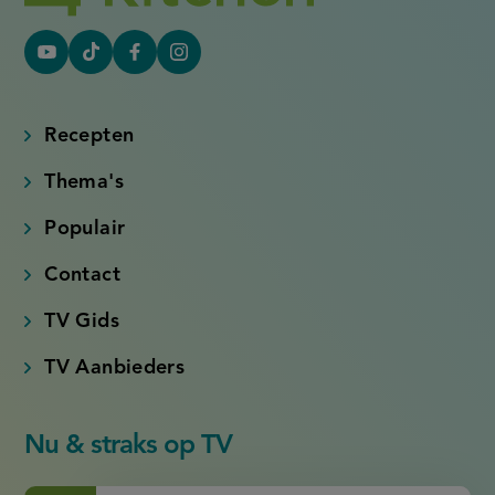
YouTube
Tiktok
Facebook
Instagram
(externe
(externe
(externe
(externe
link)
link)
link)
link)
Recepten
Thema's
Populair
Contact
TV Gids
TV Aanbieders
Nu & straks op TV