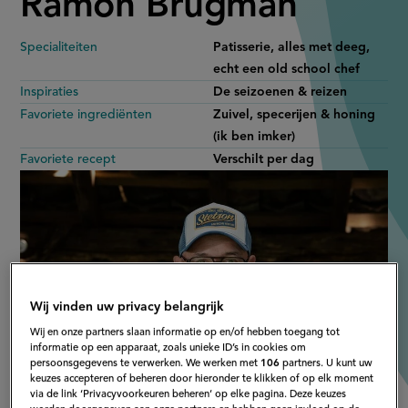
Ramon Brugman
Specialiteiten
Patisserie, alles met deeg,
echt een old school chef
Inspiraties
De seizoenen & reizen
Favoriete ingrediënten
Zuivel, specerijen & honing
(ik ben imker)
Favoriete recept
Verschilt per dag
Wij vinden uw privacy belangrijk
Wij en onze partners slaan informatie op en/of hebben toegang tot
informatie op een apparaat, zoals unieke ID’s in cookies om
persoonsgegevens te verwerken. We werken met
106
partners. U kunt uw
keuzes accepteren of beheren door hieronder te klikken of op elk moment
via de link ‘Privacyvoorkeuren beheren’ op elke pagina. Deze keuzes