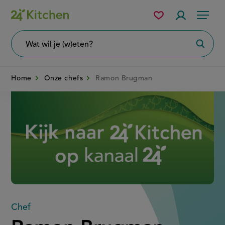
Overslaan
Mijn
Accountme
Menu
bewaarde
en
recepten
naar
Wat
Zoeke
wil
de
je
zoeken?
inhoud
Home
Onze chefs
Ramon Brugman
gaan
Disney+
Chef