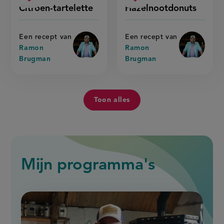
citroen-
hazelnootdonuts
recept
recept
Sla
score:
Sla
score:
Citroen-tartelette
Hazelnootdonuts
'citroen-
'hazelno
tartelette
recept
recept
tartelette'
op
op
Een recept van
Een recept van
Ramon
Ramon
Brugman
Brugman
Toon alles
Toon
alle
recepten
van
Ramon
Brugman
Mijn programma's