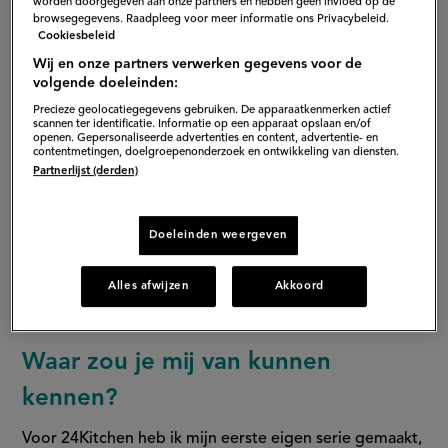
worden doorgegeven aan onze partners en hebben geen invloed op de
browsegegevens. Raadpleeg voor meer informatie ons Privacybeleid.
Cookiesbeleid
Wij en onze partners verwerken gegevens voor de
volgende doeleinden:
Precieze geolocatiegegevens gebruiken. De apparaatkenmerken actief
scannen ter identificatie. Informatie op een apparaat opslaan en/of
openen. Gepersonaliseerde advertenties en content, advertentie- en
contentmetingen, doelgroepenonderzoek en ontwikkeling van diensten.
Partnerlijst (derden)
Waarom ben je gaan koken?
Van kinds af aan lag mijn interesse in het maken van
Doeleinden weergeven
eten. Het is daarna nooit gestopt. Zelfs nu nog na een
dag werken (koken), kom ik thuis om met plezier weer
Alles afwijzen
Akkoord
de keuken in te gaan.
Waar zou je mij van kunnen
kennen?
Voor 24Kitchen heb ik mijn eerste eigen serie gemaakt,