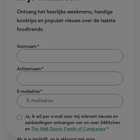
Ontvang het heerlijke weekmenu, handige
kooktips en populair nieuws over de laatste
foodtrends.
Show/hide
Voornaam
Achternaam
E-mailadres
Ja, ik wil per e-mail voor mij relevant nieuws en
aanbiedingen ontvangen van en over 24Kitchen
en
The Walt Disney Family of Companies
Als je je inschrijft, ga je akkoord met onze