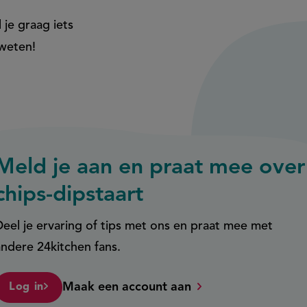
 je graag iets
 weten!
Meld je aan en praat mee over
chips-dipstaart
Deel je ervaring of tips met ons en praat mee met
andere 24kitchen fans.
Maak een account aan
Log in