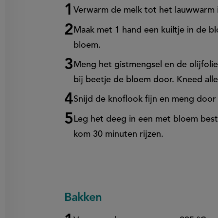
on
Verwarm de melk tot het lauwwarm is
en
egen
Maak met 1 hand een kuiltje in de b
bloem.
Meng het gistmengsel en de olijfolie
bij beetje de bloem door. Kneed all
Snijd de knoflook fijn en meng door
Leg het deeg in een met bloem besto
kom 30 minuten rijzen.
Bakken