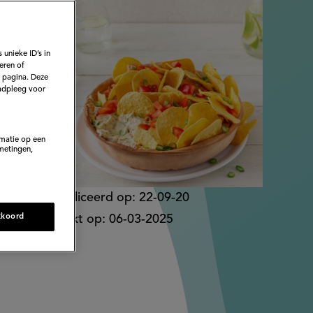
recept
 unieke ID’s in
eren of
e pagina. Deze
adpleeg voor
rmatie op een
metingen,
Gepubliceerd op:
22-09-20
kkoord
Bewerkt op:
06-03-2025