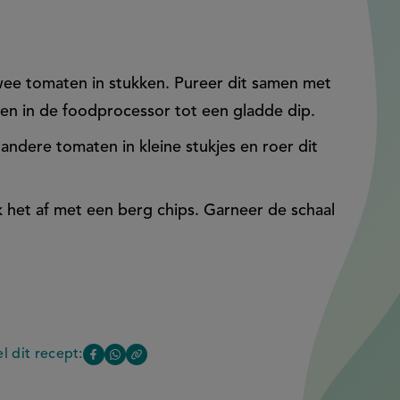
ee tomaten in stukken. Pureer dit samen met
en in de foodprocessor tot een gladde dip.
andere tomaten in kleine stukjes en roer dit
 het af met een berg chips. Garneer de schaal
l dit recept:
Copy
Deel
Deel
the
deze
deze
link