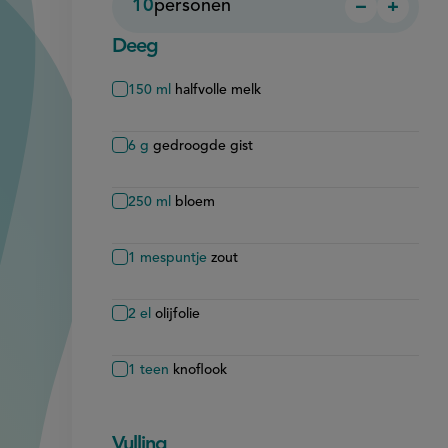
10
personen
−
+
Persoon
Perso
verwijder
toevo
Deeg
150
ml
halfvolle melk
6
g
gedroogde gist
250
ml
bloem
1
mespuntje
zout
2
el
olijfolie
1
teen
knoflook
Vulling