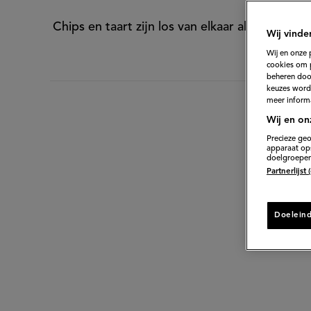
Chips en taart zijn los van elkaar al een heer
Wij vinde
Wij en onze 
cookies om 
beheren door
keuzes word
meer informa
50 min. v
Wij en on
Precieze geo
apparaat ops
doelgroepen
Di
Partnerlijst
Doelein