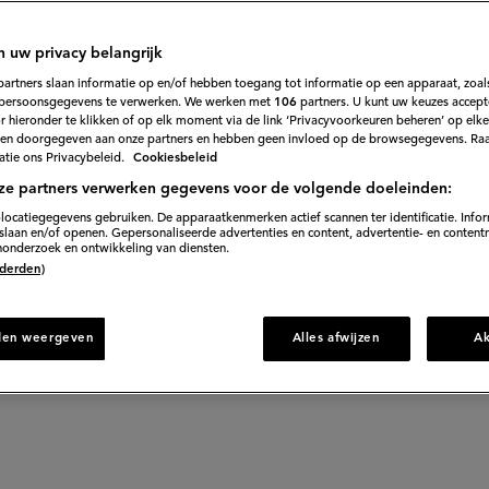
49
Beoordeel
recept
'Chips-
lijke snack, maar samen al helemaal! Probeer dit lekkere 
dipstaart'
n uw privacy belangrijk
eens!
partners slaan informatie op en/of hebben toegang tot informatie op een apparaat, zoals
persoonsgegevens te verwerken. We werken met
106
partners. U kunt uw keuzes accept
 hieronder te klikken of op elk moment via de link ‘Privacyvoorkeuren beheren’ op elk
en doorgegeven aan onze partners en hebben geen invloed op de browsegegevens. Ra
tie ons Privacybeleid.
Cookiesbeleid
oorbereiden
30 min. wachttijd
ze partners verwerken gegevens voor de volgende doeleinden:
locatiegegevens gebruiken. De apparaatkenmerken actief scannen ter identificatie. Info
laan en/of openen. Gepersonaliseerde advertenties en content, advertentie- en content
onderzoek en ontwikkeling van diensten.
rect naar recept
 (derden)
den weergeven
Alles afwijzen
A