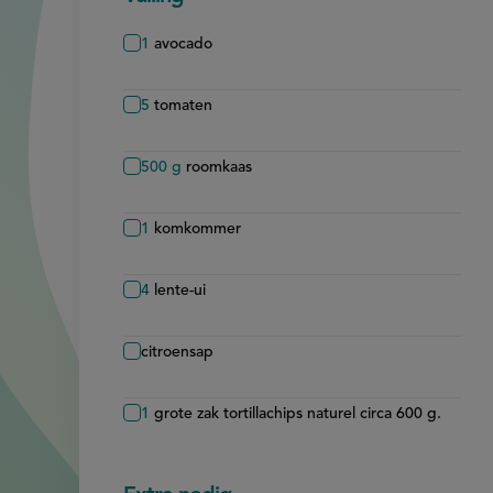
1
avocado
5
tomaten
500
g
roomkaas
1
komkommer
4
lente-ui
citroensap
1
grote zak tortillachips naturel circa 600 g.