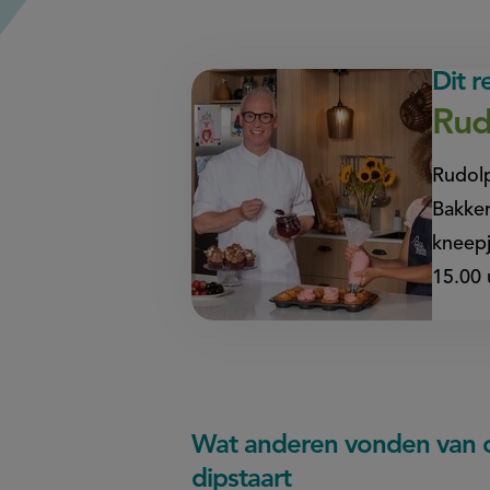
Dit 
Rud
Rudol
Bakker
kneepj
15.00 
Wat anderen vonden van c
dipstaart