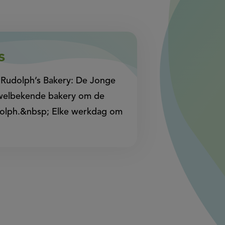
of
pagina
pagina
this
op
op
page
Facebook
WhatsApp
s
(opent
(opent
in
in
Rudolph’s Bakery: De Jonge
nieuw
nieuw
e welbekende bakery om de
venster,
venster,
udolph.&nbsp; Elke werkdag om
externe
externe
link)
link)