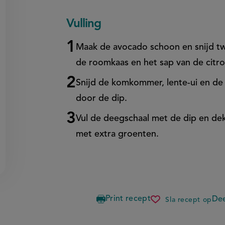
Vulling
Maak de avocado schoon en snijd tw
de roomkaas en het sap van de citro
Snijd de komkommer, lente-ui en de 
door de dip.
Vul de deegschaal met de dip en dek
met extra groenten.
Print recept
Dee
Sla recept op
chips-
dipstaart