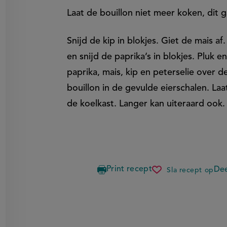
Laat de bouillon niet meer koken, dit 
Snijd de kip in blokjes. Giet de mais af
en snijd de paprika’s in blokjes. Pluk 
paprika, mais, kip en peterselie over d
bouillon in de gevulde eierschalen. La
de koelkast. Langer kan uiteraard ook.
Print recept
Dee
Sla recept op
borsjtsj
met
siberische
gevulde
deegkusse