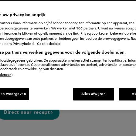
gkussentjes
n uw privacy belangrijk
75
Beoordeel
partners slaan informatie op en/of hebben toegang tot informatie op een apparaat, zoals
recept
persoonsgegevens te verwerken. We werken met
106
partners. U kunt uw keuzes accept
'Borsjtsj
es en de peperkorrels aan de kook en kook circa 2 uur 
 hieronder te klikken of op elk moment via de link ‘Privacyvoorkeuren beheren’ op elk
met
Siberische
en doorgegeven aan onze partners en hebben geen invloed op de browsegegevens. Ra
Schuim regelmatig af.
gevulde
tie ons Privacybeleid.
Cookiesbeleid
deegkussentjes'
 uit de pan en snijd het vlees in blokjes van circa 2 c
ze partners verwerken gegevens voor de volgende doeleinden:
g weer toe aan de bouillon.
locatiegegevens gebruiken. De apparaatkenmerken actief scannen ter identificatie. Info
laan en/of openen. Gepersonaliseerde advertenties en content, advertentie- en content
onderzoek en ontwikkeling van diensten.
 (derden)
50 min. voorbereiden
den weergeven
Alles afwijzen
A
Direct naar recept