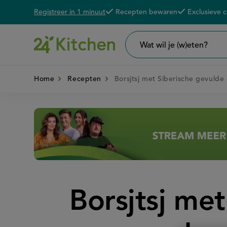
Registreer in 1 minuut
Recepten bewaren
Exclusieve 
Overslaan
De voordelen van een 24K account
en
naar
Wat
wil
de
je
zoeken?
Home
Recepten
Borsjtsj met Siberische gevulde
inhoud
gaan
Disney+
Borsjtsj me