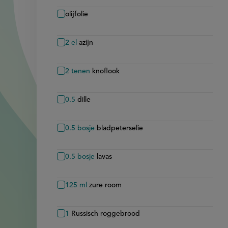
olijfolie
2
el
azijn
2
tenen
knoflook
0.5
dille
0.5
bosje
bladpeterselie
0.5
bosje
lavas
125
ml
zure room
1
Russisch roggebrood