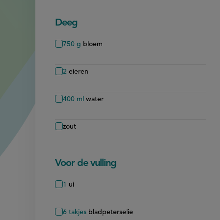
Deeg
750
g
bloem
2
eieren
400
ml
water
zout
Voor de vulling
1
ui
6
takjes
bladpeterselie