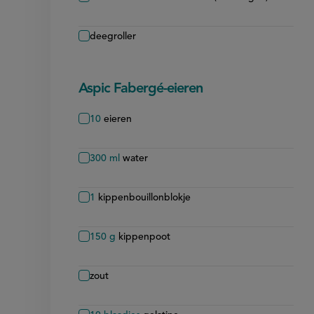
deegroller
Aspic Fabergé-eieren
10
eieren
300
ml
water
1
kippenbouillonblokje
150
g
kippenpoot
zout