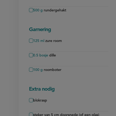
500
g
rundergehakt
Garnering
125
ml
zure room
0.5
bosje
dille
100
g
roomboter
Extra nodig
blokrasp
steker van 5 cm doorsnede (of een glas)