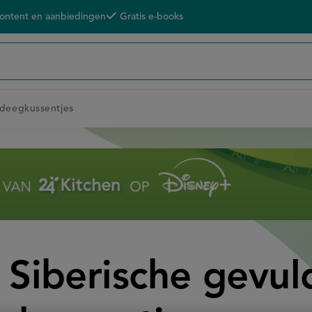
content en aanbiedingen
Gratis e-books
 deegkussentjes
t Siberische gevul