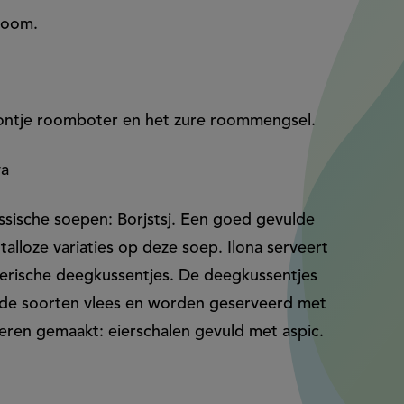
 room.
lontje roomboter en het zure roommengsel.
va
sische soepen: Borjstsj. Een goed gevulde
alloze variaties op deze soep. Ilona serveert
berische deegkussentjes. De deegkussentjes
nde soorten vlees en worden geserveerd met
eren gemaakt: eierschalen gevuld met aspic.