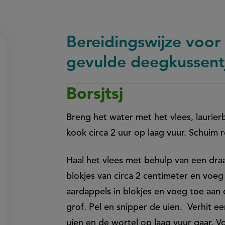
Bereidingswijze voor 
gevulde deegkussent
Borsjtsj
on
Breng het water met het vlees, laurie
en
egen
kook circa 2 uur op laag vuur. Schuim 
Haal het vlees met behulp van een draa
blokjes van circa 2 centimeter en voeg 
aardappels in blokjes en voeg toe aan 
grof. Pel en snipper de uien. Verhit e
uien en de wortel op laag vuur gaar. V