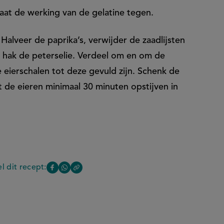
gaat de werking van de gelatine tegen.
. Halveer de paprika’s, verwijder de zaadlijsten
en hak de peterselie. Verdeel om en om de
e eierschalen tot deze gevuld zijn. Schenk de
at de eieren minimaal 30 minuten opstijven in
l dit recept:
Copy
Deel
Deel
the
deze
deze
link
of
pagina
pagina
ntjes
this
op
op
page