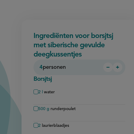
Ingrediënten voor borsjtsj
met siberische gevulde
deegkussentjes
4
personen
−
+
Persoon
Perso
verwijder
toevo
Borsjtsj
2
l
water
500
g
runderpoulet
2
laurierblaadjes