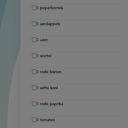
5
peperkorrels
5
aardappels
2
uien
1
wortel
2
rode bieten
1
witte kool
1
rode paprika
4
tomaten