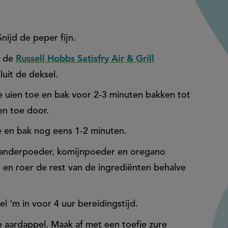
Snijd de peper fijn.
p de
Russell Hobbs Satisfry Air & Grill
luit de deksel.
e uien toe en bak voor 2-3 minuten bakken
tot
 en toe door.
 en bak nog eens 1-2 minuten.
rianderpoeder, komijnpoeder en oregano
t en roer de rest van de ingrediënten behalve
l ‘m in voor 4 uur bereidingstijd.
e aardappel. Maak af met een toefje zure