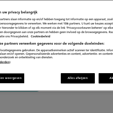
1
Beoordeel
recept
'Bonenchili
oordeweekse dag. Een hartverwarmend gerecht dat iede
met
n uw privacy belangrijk
guacamole'
lekker vindt.
partners slaan informatie op en/of hebben toegang tot informatie op een apparaat, zoals
persoonsgegevens te verwerken. We werken met
106
partners. U kunt uw keuzes accept
 hieronder te klikken of op elk moment via de link ‘Privacyvoorkeuren beheren’ op elk
en doorgegeven aan onze partners en hebben geen invloed op de browsegegevens. Ra
Aangeboden
tie ons Privacybeleid.
Cookiesbeleid
door:
ze partners verwerken gegevens voor de volgende doeleinden:
locatiegegevens gebruiken. De apparaatkenmerken actief scannen ter identificatie. Info
laan en/of openen. Gepersonaliseerde advertenties en content, advertentie- en content
onderzoek en ontwikkeling van diensten.
 (derden)
oorbereiden
480 min. wachttijd
den weergeven
Alles afwijzen
A
irect naar recept