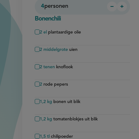
4
personen
−
+
Persoon
Perso
verwijder
toevo
Bonenchili
2
el
plantaardige olie
2
middelgrote
uien
2
tenen
knoflook
2
rode pepers
1,2
kg
bonen uit blik
1,2
kg
tomatenblokjes uit blik
1,5
tl
chilipoeder