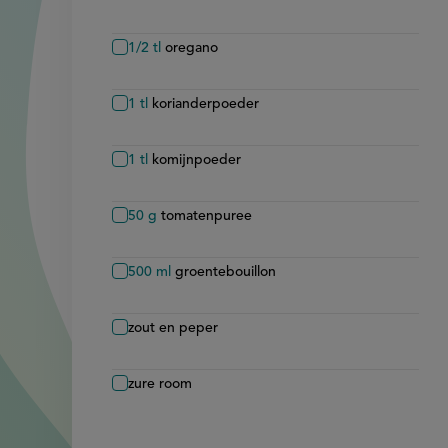
1/2
tl
oregano
1
tl
korianderpoeder
1
tl
komijnpoeder
50
g
tomatenpuree
500
ml
groentebouillon
zout en peper
zure room