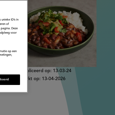
reen
 unieke ID’s in
eren of
e pagina. Deze
adpleeg voor
rmatie op een
metingen,
Gepubliceerd op:
13-03-24
Bewerkt op:
13-04-2026
kkoord