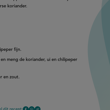
se koriander.
ipeper fijn.
 en meng de koriander, ui en chilipeper
r en zout.
l dit recept: