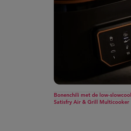
Bonenchili met de low-slowcoo
Satisfry Air & Grill Multicooker