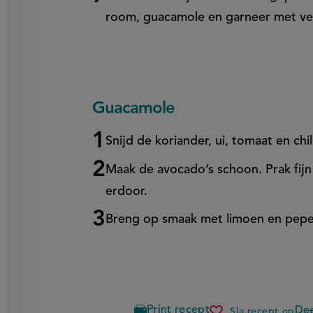
room, guacamole en garneer met ver
Guacamole
Snijd de koriander, ui, tomaat en chil
Maak de avocado’s schoon. Prak fijn
erdoor.
Breng op smaak met limoen en pepe
Print recept
Dee
Sla recept op