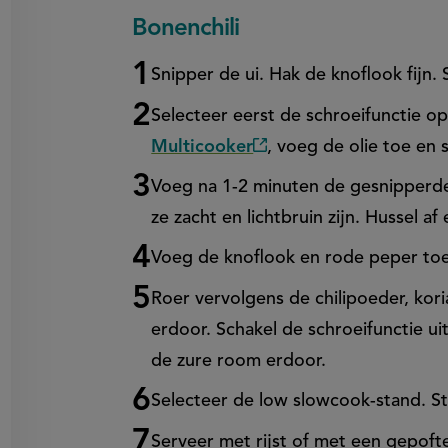
Bonenchili
on
en
egen
Snipper de ui. Hak de knoflook fijn. 
Selecteer eerst de schroeifunctie o
Multicooker
, voeg de olie toe en s
(externe
link)
Voeg na 1-2 minuten de gesnipperd
ze zacht en lichtbruin zijn. Hussel af
Voeg de knoflook en rode peper toe
Roer vervolgens de chilipoeder, ko
erdoor. Schakel de schroeifunctie ui
de zure room erdoor.
Selecteer de low slowcook-stand. Ste
Serveer met rijst of met een gepoft