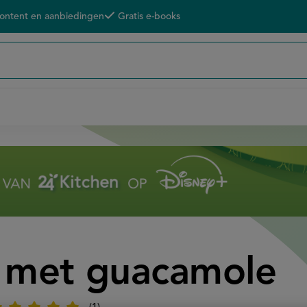
content en aanbiedingen
Gratis e-books
i met guacamole