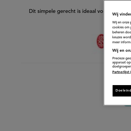
Dit simpele gerecht is ideaal voor een d
Wij vinde
Wij en onze 
cookies om 
beheren door
keuzes word
meer informa
Wij en on
Precieze geo
apparaat ops
doelgroepen
Partnerlijst
15 min. v
Doelein
D