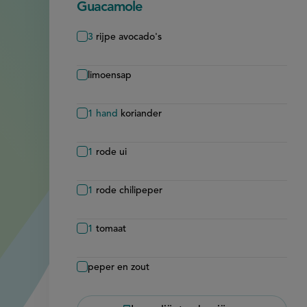
Guacamole
3
rijpe avocado's
limoensap
1
hand
koriander
1
rode ui
1
rode chilipeper
1
tomaat
peper en zout