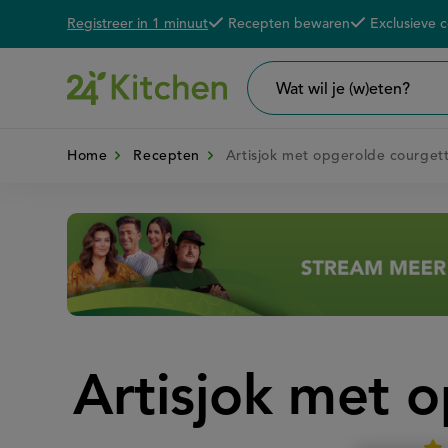
Registreer in 1 minuut
Recepten bewaren
Exclusieve 
Overslaan
De voordelen van een 24K account
en
naar
Wat
wil
de
je
zoeken?
Home
Recepten
Artisjok met opgerolde courget
inhoud
gaan
Disney+
Artisjok met 