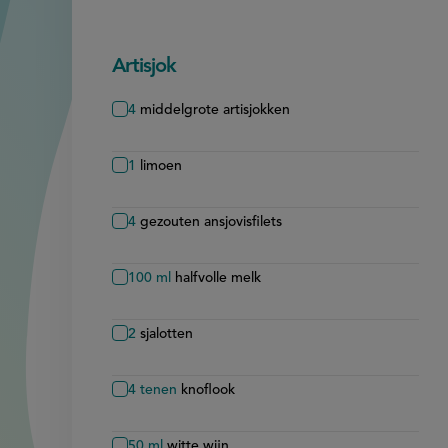
Artisjok
4
middelgrote artisjokken
1
limoen
4
gezouten ansjovisfilets
100
ml
halfvolle melk
2
sjalotten
4
tenen
knoflook
50
ml
witte wijn