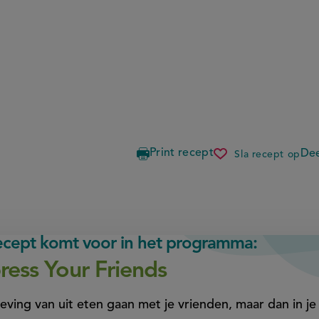
Print recept
Dee
Sla recept op
artisjok
met
opgerolde
courgette
recept komt voor in het programma:
ress Your Friends
eving van uit eten gaan met je vrienden, maar dan in je