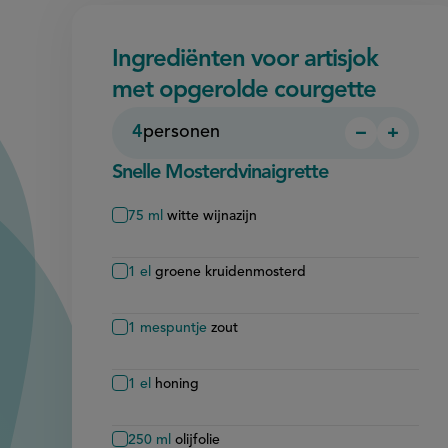
Ingrediënten voor artisjok
met opgerolde courgette
4
personen
−
+
Persoon
Perso
verwijder
toevo
Snelle Mosterdvinaigrette
75
ml
witte wijnazijn
1
el
groene kruidenmosterd
1
mespuntje
zout
1
el
honing
250
ml
olijfolie