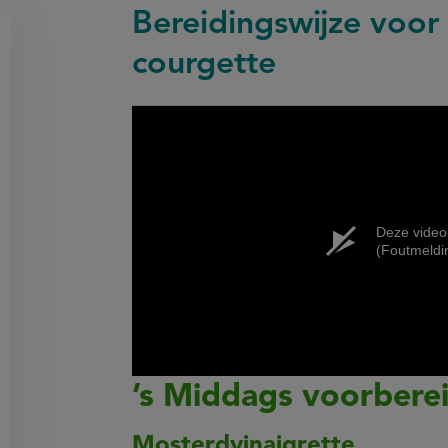
Bereidingswijze voor
courgette
on
en
egen
Deze video
(Foutmeldi
’s Middags voorbere
Mosterdvinaigrette