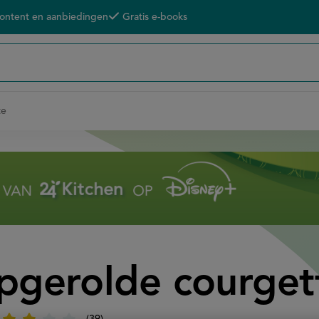
content en aanbiedingen
Gratis e-books
te
opgerolde courget