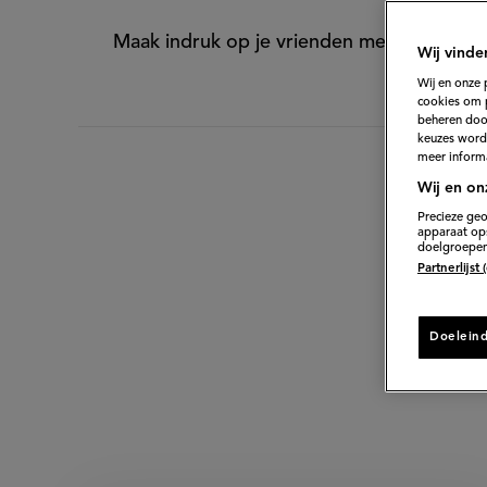
Maak indruk op je vrienden met dit Italia
Wij vinde
Wij en onze 
cookies om 
beheren door
keuzes word
meer informa
Wij en on
Precieze geo
apparaat ops
doelgroepen
Di
Partnerlijst
Doelein