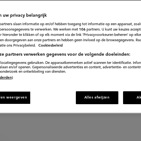
39
Beoordeel
recept
'Artisjok
anse voorgerecht van artisjok met opgerolde courgette 
met
n uw privacy belangrijk
opgerolde
mozzarella.
courgette'
partners slaan informatie op en/of hebben toegang tot informatie op een apparaat, zoals
persoonsgegevens te verwerken. We werken met
106
partners. U kunt uw keuzes accept
 hieronder te klikken of op elk moment via de link ‘Privacyvoorkeuren beheren’ op elk
en doorgegeven aan onze partners en hebben geen invloed op de browsegegevens. Ra
tie ons Privacybeleid.
Cookiesbeleid
45 min. voorbereiden
ze partners verwerken gegevens voor de volgende doeleinden:
locatiegegevens gebruiken. De apparaatkenmerken actief scannen ter identificatie. Info
laan en/of openen. Gepersonaliseerde advertenties en content, advertentie- en content
onderzoek en ontwikkeling van diensten.
rect naar recept
 (derden)
den weergeven
Alles afwijzen
A