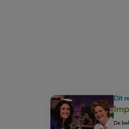
Dit 
Imp
De bel