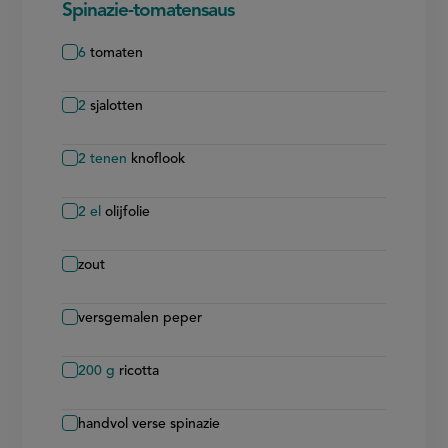
Spinazie-tomatensaus
6
tomaten
2
sjalotten
2
tenen
knoflook
2
el
olijfolie
zout
versgemalen peper
200
g
ricotta
handvol verse spinazie