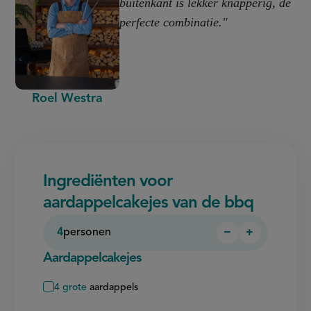
buitenkant is lekker knapperig, de
perfecte combinatie."
Roel Westra
Ingrediënten voor
aardappelcakejes van de bbq
4
personen
−
+
Persoon
Persoon
verwijderen
toevoegen
Aardappelcakejes
4
grote
aardappels