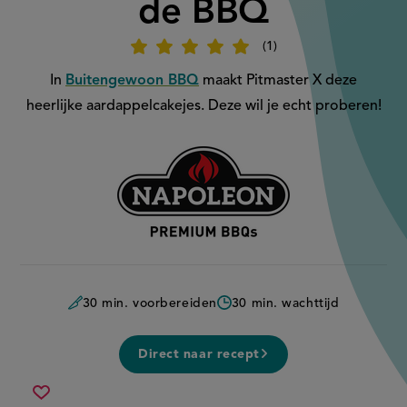
de BBQ
1
Beoordeel
recept
'Aardappelcakejes
In
Buitengewoon BBQ
maakt Pitmaster X deze
van
de
heerlijke aardappelcakejes. Deze wil je echt proberen!
BBQ
'
Aangeboden
door:
30 min. voorbereiden
30 min. wachttijd
Direct naar recept
aardappelcakejes
Sla