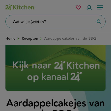
Overslaan
Mijn
Accountme
Menu
bewaarde
en
recepten
naar
Wat
Zoeke
wil
de
je
zoeken?
inhoud
Home
Recepten
Aardappelcakejes van de BBQ
gaan
Disney+
Aardappelcakejes van