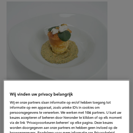
van
recept
de
op
bbq
Wij vinden uw privacy belangrijk
Gepubliceerd op:
16-05-25
Wij en onze partners slaan informatie op en/of hebben toegang tot
Bewerkt op:
19-05-2025
informatie op een apparaat, zoals unieke ID’s in cookies om
persoonsgegevens te verwerken. We werken met
106
partners. U kunt uw
keuzes accepteren of beheren door hieronder te klikken of op elk moment
via de link ‘Privacyvoorkeuren beheren’ op elke pagina. Deze keuzes
worden doorgegeven aan onze partners en hebben geen invloed op de
browsegegevens. Raadpleeg voor meer informatie ons Privacybeleid.