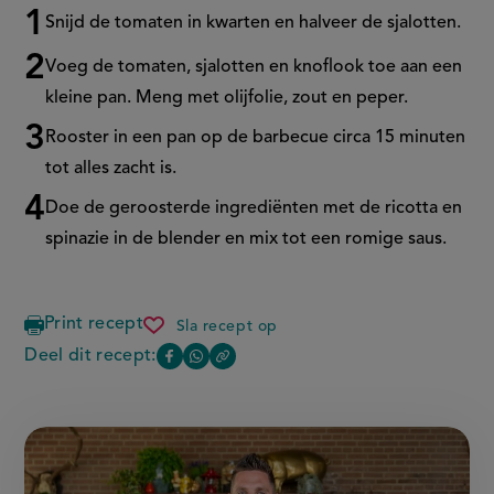
S
nijd de tomaten in kwarten en halveer de sjalotten.
V
oeg de tomaten, sjalotten en knoflook toe aan een
kleine pan.
Meng met olijfolie, zout en peper.
Rooster in een pan op de barbecue
circa
15 minuten
tot alles zacht is.
Doe de geroosterde ingrediënten met de
ricotta
en
spinazie in de blender en mix tot een romige saus.
Print recept
Sla recept op
aardappelcakejes
van
Deel dit recept:
Copy
Deel
Deel
de
the
bbq
deze
deze
link
of
pagina
pagina
this
op
op
page