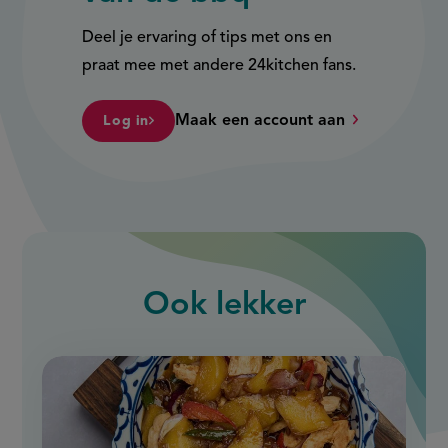
Deel je ervaring of tips met ons en
praat mee met andere 24kitchen fans.
Maak een account aan
Log in
Ook
lekker
slide
1
of