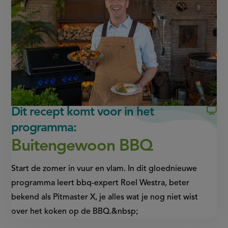
Facebook
WhatsApp
(opent
(opent
in
in
nieuw
nieuw
venster,
venster,
externe
externe
link)
link)
Dit recept komt voor in het
programma:
Buitengewoon BBQ
Start de zomer in vuur en vlam. In dit gloednieuwe
programma leert bbq-expert Roel Westra, beter
bekend als Pitmaster X, je alles wat je nog niet wist
over het koken op de BBQ.&nbsp;