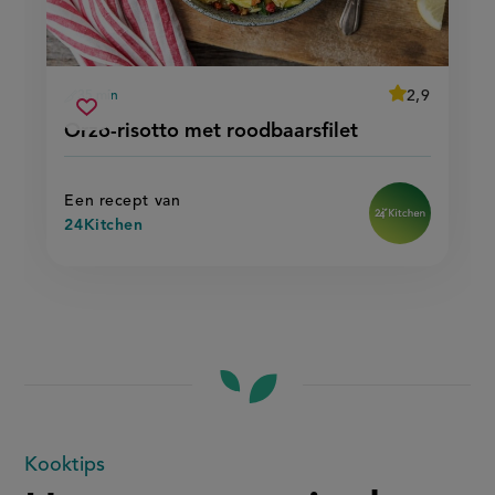
average
2,9
35 min
Beoordeel
voorbereidingstijd
orzo-
recept
Sla
score:
Orzo-risotto met roodbaarsfilet
'orzo-
risotto
recept
risotto
met
met
op
roodbaarsfilet
roodbaarsfilet'
Een recept van
24Kitchen
Hutspot:
Kooktips