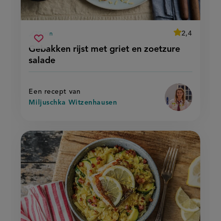
average
2,4
30 min
Beoordeel
voorbereidingstijd
gebakken
recept
Sla
score:
Gebakken rijst met griet en zoetzure
'gebakken
rijst
recept
rijst
salade
met
met
op
griet
griet
en
en
zoetzure
zoetzure
salade'
Een recept van
salade
Miljuschka Witzenhausen