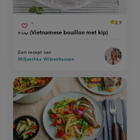
average
2,9
30 min
Beoordeel
voorbereidingstijd
pho
recept
Sla
score:
Pho (Vietnamese bouillon met kip)
'pho
(vietnamese
recept
(vietnamese
bouillon
bouillon
op
met
met
kip)'
kip)
Een recept van
Miljuschka Witzenhausen