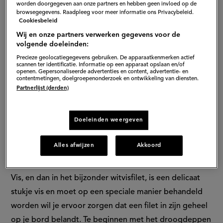
(en
worden doorgegeven aan onze partners en hebben geen invloed op de
browsegegevens. Raadpleeg voor meer informatie ons Privacybeleid.
zo
Cookiesbeleid
Wij en onze partners verwerken gegevens voor de
los
volgende doeleinden:
Precieze geolocatiegegevens gebruiken. De apparaatkenmerken actief
je
scannen ter identificatie. Informatie op een apparaat opslaan en/of
openen. Gepersonaliseerde advertenties en content, advertentie- en
contentmetingen, doelgroepenonderzoek en ontwikkeling van diensten.
het
Partnerlijst (derden)
op)
Doeleinden weergeven
S
Alles afwijzen
Akkoord
Vis, en dan in het bijzonder witvisfilet, is een delicaat
stukje vis en moet op een speciale manier behandeld
worden wil je ervoor zorgen dat een filet in zijn geheel
op je bord belandt. Te beginnen met het droogdeppen