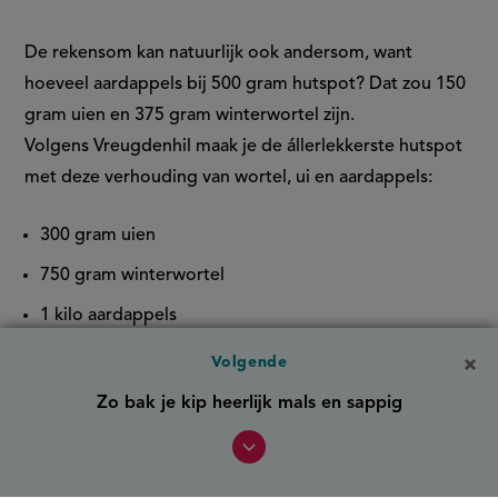
De rekensom kan natuurlijk ook andersom, want
hoeveel aardappels bij 500 gram hutspot​? Dat zou 150
gram uien en 375 gram winterwortel zijn.
Volgens Vreugdenhil maak je de állerlekkerste hutspot
met deze verhouding van wortel, ui en aardappels:
300 gram uien
750 gram winterwortel
1 kilo aardappels
Volgende
Om je hutspot extra smaak te geven kun je de uien
Zo bak je kip heerlijk mals en sappig
eerst fruiten voordat je deze verwerkt in de hutspot.
Tip
: bewaar het kookvocht van je vlees, dit kun je later
weer gebruiken om het gerecht smeuïger te maken.