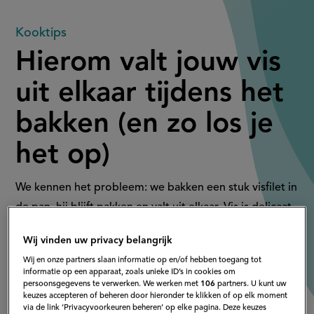
Hierom
Kooktips
Hierom valt jouw vis
valt
uit elkaar tijdens het
jouw
bakken (en zo los je
vis
het op)
uit
elkaar
We kennen het probleem: we bakken een stuk visfilet in
de pan, hij blijft pakken en valt uit elkaar. Vis is delicaat
tijdens
en moet op een speciale manier gebakken worden wil
Wij vinden uw privacy belangrijk
je dit voorkomen. Wij leggen het uit.
het
Wij en onze partners slaan informatie op en/of hebben toegang tot
informatie op een apparaat, zoals unieke ID’s in cookies om
bakken
persoonsgegevens te verwerken. We werken met
106
partners. U kunt uw
keuzes accepteren of beheren door hieronder te klikken of op elk moment
via de link ‘Privacyvoorkeuren beheren’ op elke pagina. Deze keuzes