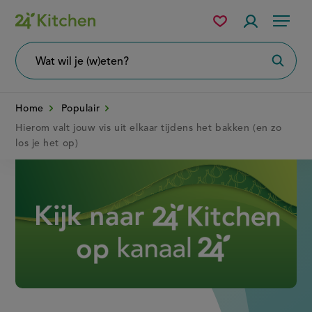
Overslaan
Mijn
Accountme
Menu
bewaarde
en
recepten
naar
Wat
Zoeke
wil
de
je
zoeken?
inhoud
Home
Populair
gaan
Hierom valt jouw vis uit elkaar tijdens het bakken (en zo
los je het op)
Disney+