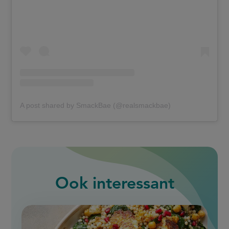
A post shared by SmackBae (@realsmackbae)
Ook interessant