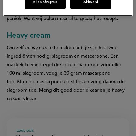
product niet kant-en-klaar in de Nederlandse
Alles afwijzen
Akkoord
supermarkten te verkrijgen maar dat is geen reden tot
paniek. Want wij delen maar al te graag het recept.
Heavy cream
Om zelf
heavy cream
te maken heb je slechts twee
ingrediënten nodig: slagroom en mascarpone. Een
makkelijke vuistregel die je kunt hanteren: voor elke
100 ml slagroom, voeg je 30 gram mascarpone
toe.
Klop de mascarpone eerst los en voeg daarna de
slagroom toe. Meng dit goed door elkaar en je
heavy
cream
is klaar.
Lees ook: