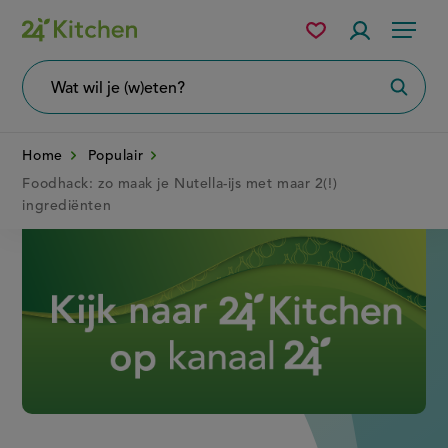
Overslaan
Mijn
Accountme
Menu
bewaarde
en
recepten
naar
Wat
Zoeke
wil
de
je
zoeken?
inhoud
Home
Populair
gaan
Foodhack: zo maak je Nutella-ijs met maar 2(!)
ingrediënten
Disney+