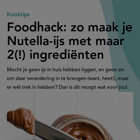
Foodhack:
Kooktips
Foodhack: zo maak je
zo
Nutella-ijs met maar
maak
2(!) ingrediënten
je
Nutella-
Mocht je geen ijs in huis hebben liggen, en geen zin
om daar verandering in te brengen (want, heet!), maar
ijs
er wél trek in hebben? Dan is dit recept wat voor jou!
met
maar
2(!)