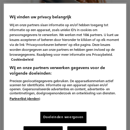
ingrediënten
Wij vinden uw privacy belangrijk
Wij en onze partners slaan informatie op en/of hebben toegang tot
informatie op een apparaat, zoals unieke ID’s in cookies om
persoonsgegevens te verwerken. We werken met
106
partners. U kunt uw
keuzes accepteren of beheren door hieronder te klikken of op elk moment
via de link ‘Privacyvoorkeuren beheren’ op elke pagina. Deze keuzes
worden doorgegeven aan onze partners en hebben geen invloed op de
browsegegevens. Raadpleeg voor meer informatie ons Privacybeleid.
S
Cookiesbeleid
Wij en onze partners verwerken gegevens voor de
volgende doeleinden:
Precieze geolocatiegegevens gebruiken. De apparaatkenmerken actief
Zodra de bodem van de Nutella zichtbaar is, kun je dit
scannen ter identificatie. Informatie op een apparaat opslaan en/of
openen. Gepersonaliseerde advertenties en content, advertentie- en
eenvoudige ijsje zelf maken. Het enige wat je nodig
contentmetingen, doelgroepenonderzoek en ontwikkeling van diensten.
hebt is een pot Nutella én
heavy cream.
Letterlijk naar
Partnerlijst (derden)
het Nederlands vertaald betekent dat laatste 'zware
room'. De room is te vergelijken met slagroom, maar
Doeleinden weergeven
deze variant bevat nét wat meer vet. Helaas, is dit