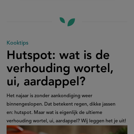
Hutspot:
Kooktips
Hutspot: wat is de
wat
verhouding wortel,
is
ui, aardappel?
de
verhouding
Het najaar is zonder aankondiging weer
binnengeslopen. Dat betekent regen, dikke jassen
wortel,
en: hutspot. Maar wat is eigenlijk de ultieme
verhouding wortel, ui, aardappel? Wij leggen het je uit!
ui,