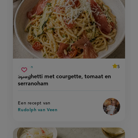
average
5
30 min
Beoordeel
voorbereidingstijd
spaghetti
recept
Sla
score:
Spaghetti met courgette, tomaat en
'spaghetti
met
recept
met
serranoham
courgette,
courgette,
op
tomaat
tomaat
en
en
serranoham'
serranoham
Een recept van
Rudolph van Veen