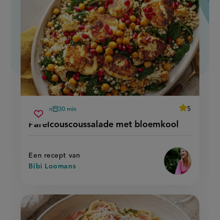
average
5
30 min
30 min
Beoordeel
voorbereidingstijd
oventijd
parelcouscoussalade
recept
Sla
score:
Parelcouscoussalade met bloemkool
'parelcousco
met
recept
met
bloemkool
bloemkool'
op
Een recept van
Bibi Loomans