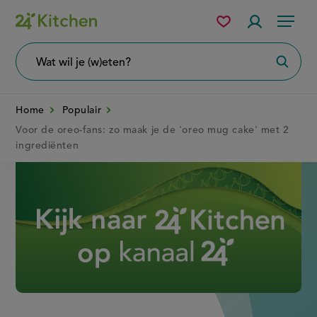
Overslaan
Mijn
Accountme
Menu
bewaarde
en
recepten
naar
Wat
Zoeke
wil
de
je
zoeken?
inhoud
Home
Populair
gaan
Voor de oreo-fans: zo maak je de 'oreo mug cake' met 2
ingrediënten
Disney+