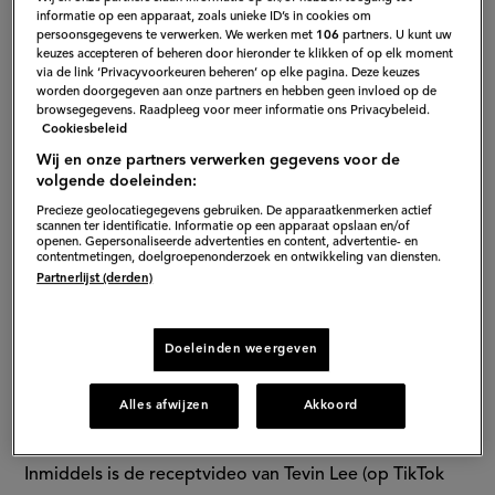
mug
informatie op een apparaat, zoals unieke ID’s in cookies om
persoonsgegevens te verwerken. We werken met
106
partners. U kunt uw
cake'
keuzes accepteren of beheren door hieronder te klikken of op elk moment
via de link ‘Privacyvoorkeuren beheren’ op elke pagina. Deze keuzes
met
worden doorgegeven aan onze partners en hebben geen invloed op de
browsegegevens. Raadpleeg voor meer informatie ons Privacybeleid.
Cookiesbeleid
2
Wij en onze partners verwerken gegevens voor de
volgende doeleinden:
ingrediënten
Precieze geolocatiegegevens gebruiken. De apparaatkenmerken actief
scannen ter identificatie. Informatie op een apparaat opslaan en/of
openen. Gepersonaliseerde advertenties en content, advertentie- en
contentmetingen, doelgroepenonderzoek en ontwikkeling van diensten.
Partnerlijst (derden)
S
Doeleinden weergeven
Alles afwijzen
Akkoord
Oreo mug cake
Inmiddels is de receptvideo van Tevin Lee (op TikTok