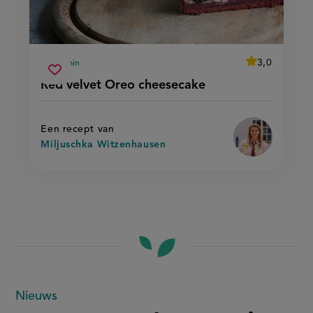
average
3,0
120 min
Beoordeel
voorbereidingstijd
red
recept
Sla
score:
Red velvet Oreo cheesecake
'red
velvet
recept
velvet
oreo
oreo
op
cheesecake
cheesecake'
Een recept van
Miljuschka Witzenhausen
Meer
Nieuws