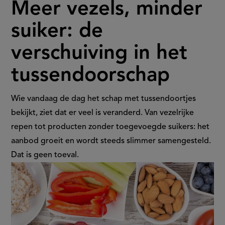
Meer vezels, minder
vezels,
suiker: de
minder
verschuiving in het
suiker:
tussendoorschap
de
verschuiving
Wie vandaag de dag het schap met tussendoortjes
bekijkt, ziet dat er veel is veranderd. Van vezelrijke
in
repen tot producten zonder toegevoegde suikers: het
aanbod groeit en wordt steeds slimmer samengesteld.
het
Dat is geen toeval.
tussendoorschap