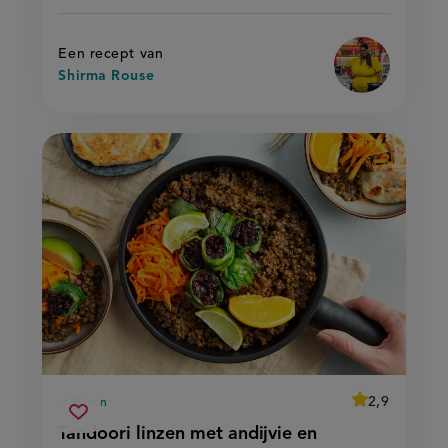
recept
pasta
'
op
Een recept van
Shirma Rouse
average
2,9
30 min
Beoordeel
voorbereidingstijd
tandoori
recept
Sla
score:
Tandoori linzen met andijvie en
'tandoori
linzen
recept
linzen