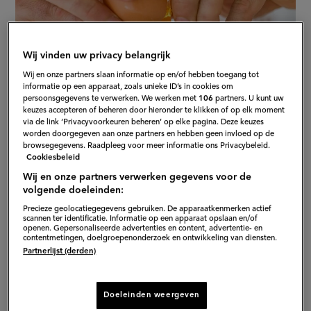
Wij vinden uw privacy belangrijk
Wij en onze partners slaan informatie op en/of hebben toegang tot
informatie op een apparaat, zoals unieke ID’s in cookies om
persoonsgegevens te verwerken. We werken met
106
partners. U kunt uw
keuzes accepteren of beheren door hieronder te klikken of op elk moment
via de link ‘Privacyvoorkeuren beheren’ op elke pagina. Deze keuzes
worden doorgegeven aan onze partners en hebben geen invloed op de
S
browsegegevens. Raadpleeg voor meer informatie ons Privacybeleid.
Cookiesbeleid
Wij en onze partners verwerken gegevens voor de
volgende doeleinden:
Functie van ei
Precieze geolocatiegegevens gebruiken. De apparaatkenmerken actief
scannen ter identificatie. Informatie op een apparaat opslaan en/of
openen. Gepersonaliseerde advertenties en content, advertentie- en
Om te besluiten waar je een ei mee kan vervangen,
contentmetingen, doelgroepenonderzoek en ontwikkeling van diensten.
Partnerlijst (derden)
kijken we eerst naar de functie van een ei in een recept.
De proteïne in eieren zorgen voor binding en zorgt
voor rijzing. Echter, het eiwit en eigeel hebben ook
Doeleinden weergeven