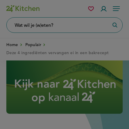
Overslaan
Mijn
Accountme
Menu
bewaarde
en
recepten
naar
Wat
Zoeke
wil
de
je
zoeken?
inhoud
Home
Populair
gaan
Deze 4 ingrediënten vervangen ei in een bakrecept
Disney+