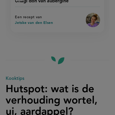
Unagi don van aubergine
'unagi
don
recept
don
van
van
op
aubergine
aubergine'
Een recept van
Jetske van den Elsen
Hutspot:
Kooktips
Hutspot: wat is de
wat
verhouding wortel,
is
ui, aardappel?
de