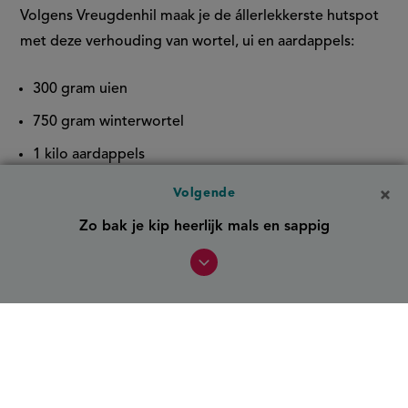
Volgens Vreugdenhil maak je de állerlekkerste hutspot
met deze verhouding van wortel, ui en aardappels:
300 gram uien
750 gram winterwortel
1 kilo aardappels
Volgende
Om je hutspot extra smaak te geven kun je de uien
Zo bak je kip heerlijk mals en sappig
eerst fruiten voordat je deze verwerkt in de hutspot.
Tip
: bewaar het kookvocht van je vlees, dit kun je later
weer gebruiken om het gerecht smeuïger te maken.
Hoeveel aardappelen gebruik ik
per persoon in stampot?