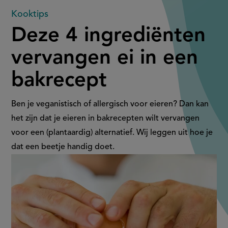
Deze
Kooktips
Deze 4 ingrediënten
4
vervangen ei in een
ingrediënten
bakrecept
vervangen
ei
Ben je veganistisch of allergisch voor eieren? Dan kan
het zijn dat je eieren in bakrecepten wilt vervangen
in
voor een (plantaardig) alternatief. Wij leggen uit hoe je
dat een beetje handig doet.
een
bakrecept