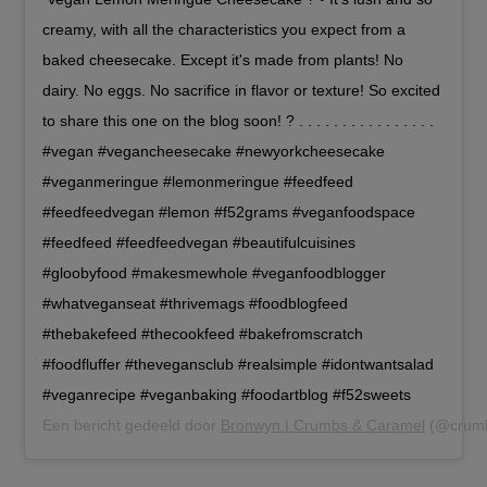
creamy, with all the characteristics you expect from a
baked cheesecake. Except it's made from plants! No
dairy. No eggs. No sacrifice in flavor or texture! So excited
to share this one on the blog soon! ? . . . . . . . . . . . . . . . .
#vegan #vegancheesecake #newyorkcheesecake
#veganmeringue #lemonmeringue #feedfeed
#feedfeedvegan #lemon #f52grams #veganfoodspace
#feedfeed #feedfeedvegan #beautifulcuisines
#gloobyfood #makesmewhole #veganfoodblogger
#whatveganseat #thrivemags #foodblogfeed
#thebakefeed #thecookfeed #bakefromscratch
#foodfluffer #thevegansclub #realsimple #idontwantsalad
#veganrecipe #veganbaking #foodartblog #f52sweets
Een bericht gedeeld door
Bronwyn | Crumbs & Caramel
(@crumb