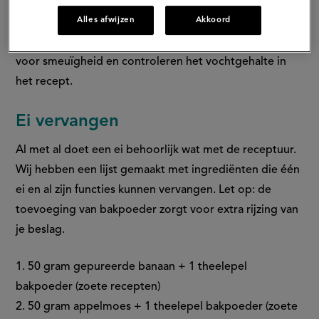
nog een aparte werking. Zo zet eiwit uit tijdens het
Alles afwijzen
Akkoord
bakken of zorgt voor extra volume en stevigheid
wanneer opgeklopt. De vetten in het eigeel zorgen
voor smeuïgheid en controleren het vochtgehalte in
het recept.
Ei vervangen
Al met al doet een ei behoorlijk wat met de receptuur.
Wij hebben een lijst gemaakt met ingrediënten die één
ei en al zijn functies kunnen vervangen. Let op: de
toevoeging van bakpoeder zorgt voor extra rijzing van
je beslag.
1. 50 gram gepureerde banaan + 1 theelepel
bakpoeder (zoete recepten)
2. 50 gram appelmoes + 1 theelepel bakpoeder (zoete