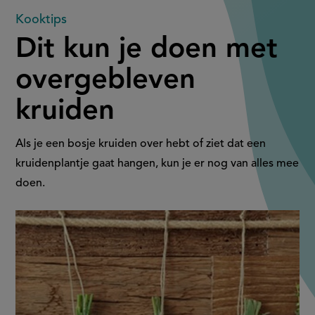
Dit
Kooktips
Dit kun je doen met
kun
overgebleven
je
kruiden
doen
met
Als je een bosje kruiden over hebt of ziet dat een
kruidenplantje gaat hangen, kun je er nog van alles mee
overgebleven
doen.
kruiden