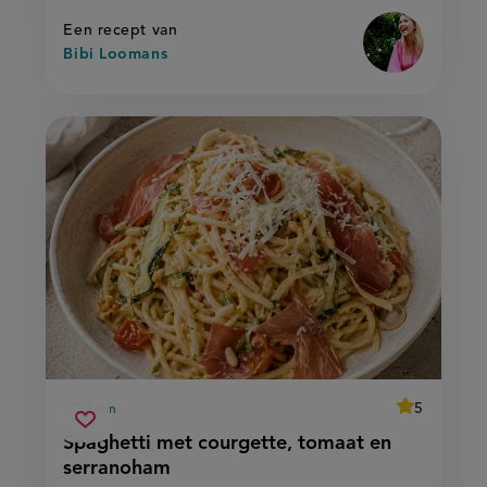
Een recept van
Bibi Loomans
average
5
30 min
Beoordeel
voorbereidingstijd
spaghetti
recept
Sla
score:
Spaghetti met courgette, tomaat en
'spaghetti
met
recept
met
serranoham
courgette,
courgette,
op
tomaat