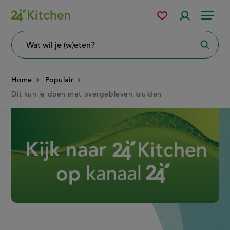
Overslaan
Mijn
Accountme
Menu
bewaarde
en
recepten
naar
Wat
Zoeke
wil
de
je
zoeken?
inhoud
Home
Populair
gaan
Dit kun je doen met overgebleven kruiden
Disney+