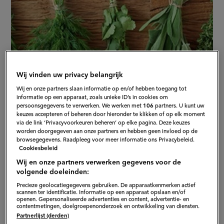
Wij vinden uw privacy belangrijk
Wij en onze partners slaan informatie op en/of hebben toegang tot
informatie op een apparaat, zoals unieke ID’s in cookies om
persoonsgegevens te verwerken. We werken met
106
partners. U kunt uw
keuzes accepteren of beheren door hieronder te klikken of op elk moment
via de link ‘Privacyvoorkeuren beheren’ op elke pagina. Deze keuzes
worden doorgegeven aan onze partners en hebben geen invloed op de
browsegegevens. Raadpleeg voor meer informatie ons Privacybeleid.
Dit kun je doen met
Cookiesbeleid
Wij en onze partners verwerken gegevens voor de
overgebleven kruiden
volgende doeleinden:
Precieze geolocatiegegevens gebruiken. De apparaatkenmerken actief
Je kunt van harde kruiden (rozemarijn, tijm, laurier)
scannen ter identificatie. Informatie op een apparaat opslaan en/of
openen. Gepersonaliseerde advertenties en content, advertentie- en
kruidenazijn of kruidenolie maken. Vul een afsluitbare
contentmetingen, doelgroepenonderzoek en ontwikkeling van diensten.
Partnerlijst (derden)
pot of fles met de harde kruiden die jij lekker vindt.