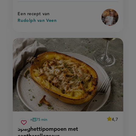
tomaat
en
en
serranoham'
serranoham
Een recept van
Rudolph van Veen
average
4,7
50 min
75 min
Beoordeel
voorbereidingstijd
oventijd
spaghettipompoen
recept
Sla
score:
Spaghettipompoen met
'spaghettipo
met
recept
met