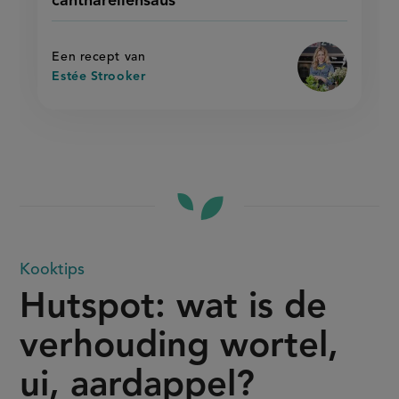
cantharellensaus
cantharellensaus
cantharellensa
op
Een recept van
Estée Strooker
Hutspot:
Kooktips
Hutspot: wat is de
wat
verhouding wortel,
is
ui, aardappel?
de