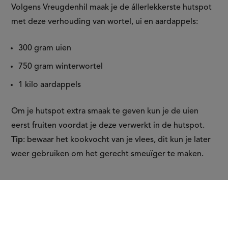
Volgens Vreugdenhil maak je de állerlekkerste hutspot
met deze verhouding van wortel, ui en aardappels:
300 gram uien
750 gram winterwortel
1 kilo aardappels
Om je hutspot extra smaak te geven kun je de uien
eerst fruiten voordat je deze verwerkt in de hutspot.
Tip
: bewaar het kookvocht van je vlees, dit kun je later
weer gebruiken om het gerecht smeuïger te maken.
Hoeveel aardappelen gebruik ik
per persoon in stampot?