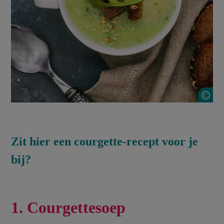
S
Zit hier een courgette-recept voor je
bij?
1. Courgettesoep