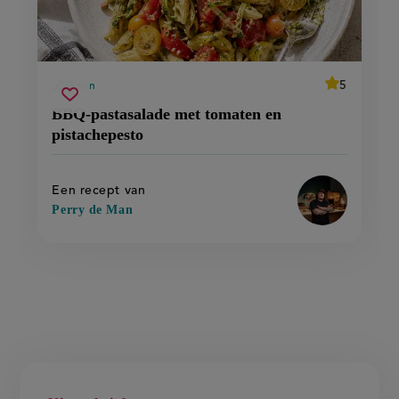
average
5
25 min
Beoordeel
voorbereidingstijd
bbq-
Sla
recept
score:
BBQ-pastasalade met tomaten en
'bbq-
pastasalade
recept
pastasalade
pistachepesto
met
met
op
tomaten
tomaten
en
en
pistachepest
pistachepesto
Een recept van
Perry de Man
Nieuwsbrief