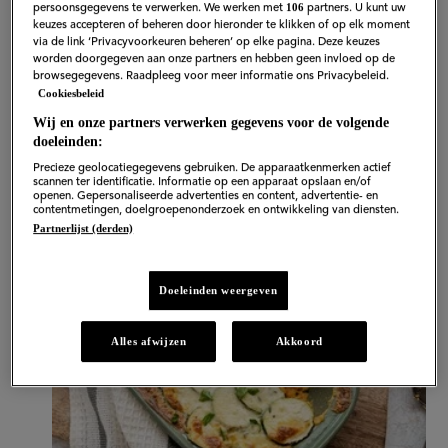
106
persoonsgegevens te verwerken. We werken met
partners. U kunt uw
keuzes accepteren of beheren door hieronder te klikken of op elk moment
via de link ‘Privacyvoorkeuren beheren’ op elke pagina. Deze keuzes
2. Courgette-ovenschotel
worden doorgegeven aan onze partners en hebben geen invloed op de
browsegegevens. Raadpleeg voor meer informatie ons Privacybeleid.
Cookiesbeleid
Een supersmeuïg comfort food recept met courgette
Wij en onze partners verwerken gegevens voor de volgende
in de hoofdrol. Dit gerecht is makkelijk voor te
doeleinden:
bereiden. Dat is superfijn als je 's avonds een volle
Precieze geolocatiegegevens gebruiken. De apparaatkenmerken actief
scannen ter identificatie. Informatie op een apparaat opslaan en/of
planning hebt.
openen. Gepersonaliseerde advertenties en content, advertentie- en
contentmetingen, doelgroepenonderzoek en ontwikkeling van diensten.
Partnerlijst (derden)
Doeleinden weergeven
Alles afwijzen
Akkoord