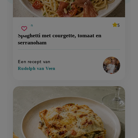
average
5
30 min
Beoordeel
voorbereidingstijd
spaghetti
Sla
recept
score:
Spaghetti met courgette, tomaat en
'spaghetti
met
recept
met
serranoham
courgette,
courgette,
op
tomaat
tomaat
en
en
serranoham'
serranoham
Een recept van
Rudolph van Veen