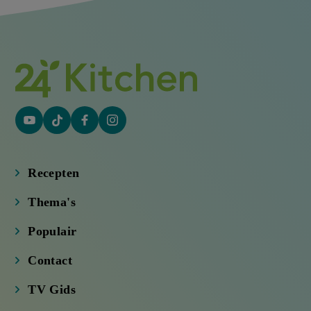
YouTube
Tiktok
Facebook
Instagram
(externe
(externe
(externe
(externe
link)
link)
link)
link)
Recepten
Thema's
Populair
Contact
TV Gids
TV Aanbieders