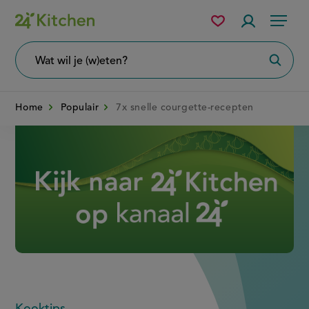
Overslaan
Mijn
Accountme
Menu
bewaarde
en
recepten
naar
Wat
Zoeke
wil
de
je
zoeken?
inhoud
Home
Populair
7x snelle courgette-recepten
gaan
Disney+
Kooktips