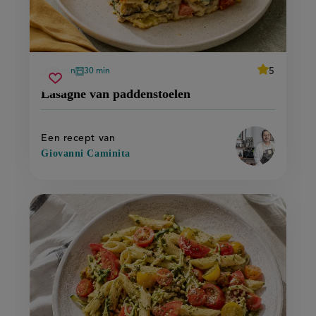
average
5
30 min
30 min
Beoordeel
voorbereidingstijd
oventijd
lasagne
Sla
recept
score:
Lasagne van paddenstoelen
'lasagne
van
recept
van
paddenstoelen
paddenstoel
op
Een recept van
Giovanni Caminita