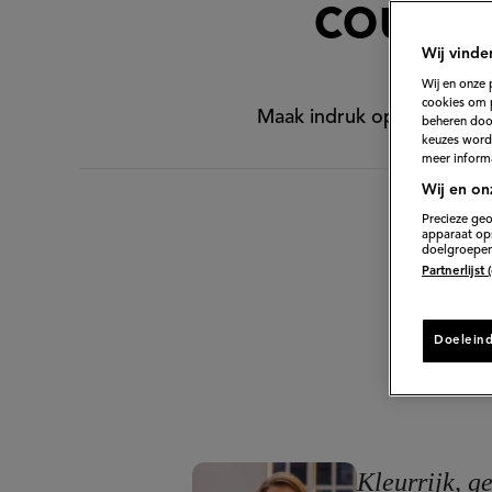
courge
Wij vinde
Wij en onze 
cookies om 
Maak indruk op je tafelge
beheren door
keuzes word
meer informa
Wij en on
Precieze geo
apparaat ops
doelgroepen
Partnerlijst
Doelein
Kleurrijk, g