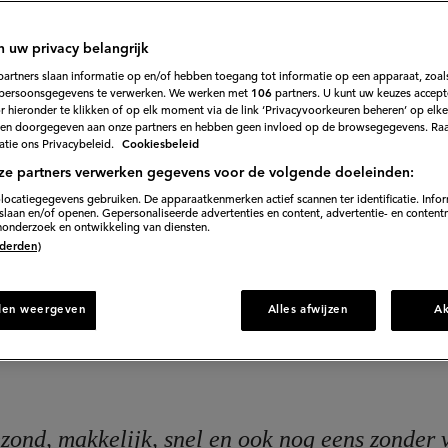
tte en venkel
n uw privacy belangrijk
2
Beoordeel
partners slaan informatie op en/of hebben toegang tot informatie op een apparaat, zoals
recept
persoonsgegevens te verwerken. We werken met
106
partners. U kunt uw keuzes accept
'Vegetarische
noten met deze prachtige vegetarische carpaccio.
 hieronder te klikken of op elk moment via de link ‘Privacyvoorkeuren beheren’ op elk
carpaccio
van
en doorgegeven aan onze partners en hebben geen invloed op de browsegegevens. Ra
courgette
tie ons Privacybeleid.
Cookiesbeleid
en
venkel
ze partners verwerken gegevens voor de volgende doeleinden:
'
15 min. voorbereiden
locatiegegevens gebruiken. De apparaatkenmerken actief scannen ter identificatie. Info
laan en/of openen. Gepersonaliseerde advertenties en content, advertentie- en content
onderzoek en ontwikkeling van diensten.
 (derden)
Direct naar recept
den weergeven
Alles afwijzen
A
ezond, makkelijk, snel en ook nog eens zonder 