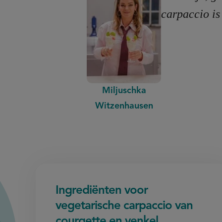
carpaccio is
Miljuschka
Witzenhausen
Ingrediënten voor
vegetarische carpaccio van
courgette en venkel