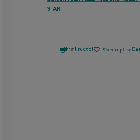
START
Print recept
Dee
Sla recept op
vegetaris
carpaccio
van
courgette
en
venkel