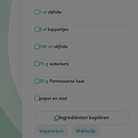
1
el
olijfolie
2
el
kappertjes
100
ml
olijfolie
75
g
waterkers
30
g
Parmezaanse kaas
peper en zout
Ingrediënten kopiëren
Vegetarisch
Makkelijk