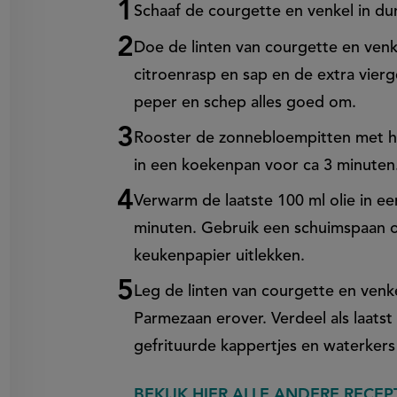
Stappenplan
Schaaf de courgette en venkel in du
on
Doe de linten van courgette en ven
en
egen
citroenrasp en sap en de extra vierg
peper en schep alles goed om.
Rooster de zonnebloempitten met he
in een koekenpan voor ca 3 minute
Verwarm de laatste 100 ml olie in ee
minuten. Gebruik een schuimspaan om
keukenpapier uitlekken.
Leg de linten van courgette en venk
Parmezaan erover. Verdeel als laat
gefrituurde kappertjes en waterkers
BEKIJK HIER ALLE ANDERE RECEP