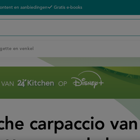
content en aanbiedingen
Gratis e-books
rgette en venkel
che carpaccio van