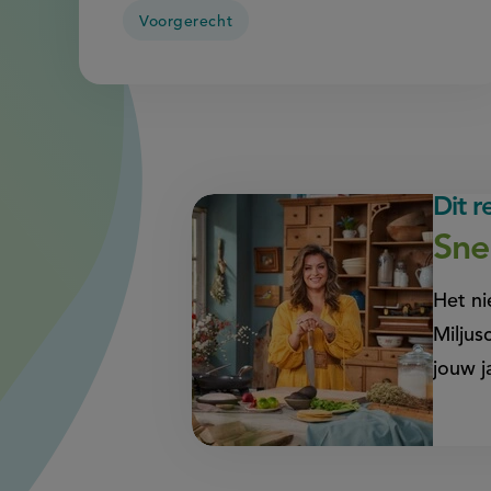
Voorgerecht
Dit 
Sne
Het ni
Miljus
jouw j