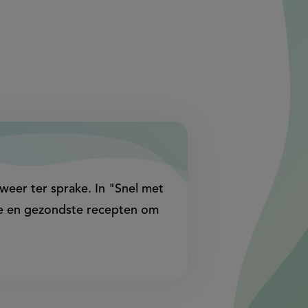
externe
externe
link)
link)
weer ter sprake. In "Snel met
rste en gezondste recepten om