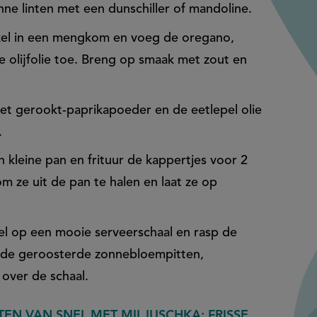
nne linten met een dunschiller of mandoline.
kel in een mengkom en voeg de oregano,
e olijfolie toe. Breng op smaak met zout en
t gerookt-paprikapoeder en de eetlepel olie
n.
n kleine pan en frituur de kappertjes voor 2
 ze uit de pan te halen en laat ze op
el op een mooie serveerschaal en rasp de
st de geroosterde zonnebloempitten,
 over de schaal.
TEN VAN SNEL MET MILJUSCHKA: FRISSE