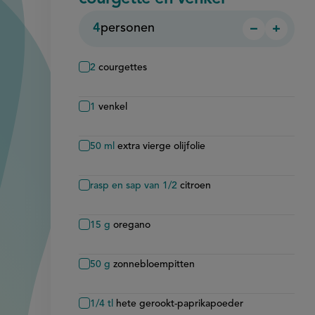
4
personen
−
+
Persoon
Perso
verwijder
toevo
2
courgettes
1
venkel
50
ml
extra vierge olijfolie
rasp en sap van 1/2
citroen
15
g
oregano
50
g
zonnebloempitten
1/4
tl
hete gerookt-paprikapoeder