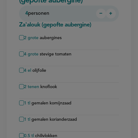
(gepofte aubergine)
4
personen
−
+
Persoon
Persoon
verwijderen
toevoegen
Za'alouk (gepofte aubergine)
2
grote
aubergines
4
grote
stevige tomaten
4
el
olijfolie
2
tenen
knoflook
1
tl
gemalen komijnzaad
1
tl
gemalen korianderzaad
0.5
tl
chilivlokken