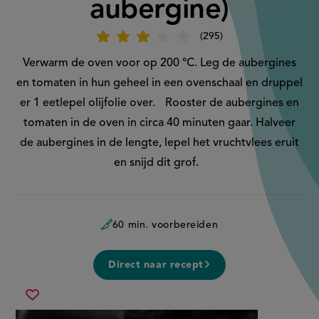
aubergine)
295
Beoordeel
recept
'Za'alouk
Verwarm de oven voor op 200 °C. Leg de aubergines
(gepofte
aubergine)'
en tomaten in hun geheel in een ovenschaal en druppel
er 1 eetlepel olijfolie over. Rooster de aubergines en
tomaten in de oven in circa 40 minuten gaar. Halveer
de aubergines in de lengte, lepel het vruchtvlees eruit
en snijd dit grof.
60 min. voorbereiden
Direct naar recept
za&#039;alouk
Sla
(gepofte
recept