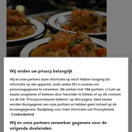
aubergine)
op
Wij vinden uw privacy belangrijk
Wij en onze partners slaan informatie op en/of hebben toegang tot
informatie op een apparaat, zoals unieke ID’s in cookies om
persoonsgegevens te verwerken. We werken met
106
partners. U kunt uw
Gepubliceerd op:
09-06-16
keuzes accepteren of beheren door hieronder te klikken of op elk moment
Bewerkt op:
09-12-2022
via de link ‘Privacyvoorkeuren beheren’ op elke pagina. Deze keuzes
worden doorgegeven aan onze partners en hebben geen invloed op de
browsegegevens. Raadpleeg voor meer informatie ons Privacybeleid.
Cookiesbeleid
Wij en onze partners verwerken gegevens voor de
volgende doeleinden: