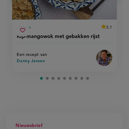
average
3,1
60 min
Beoordeel
voorbereidingstijd
kip-
recept
Sla
score:
Kip-mangowok met gebakken rijst
'kip-
mangowok
recept
mangowok
met
met
op
gebakken
gebakken
rijst'
rijst
Een recept van
Danny Jansen
Nieuwsbrief