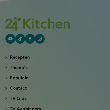
YouTube
Tiktok
Facebook
Instagram
(externe
(externe
(externe
(externe
link)
link)
link)
link)
Recepten
Thema's
Populair
Contact
TV Gids
TV Aanbieders