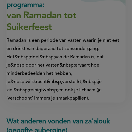
programma:
van Ramadan tot
Suikerfeest
Ramadan is een periode van vasten waarin je niet eet
en drinkt van dageraad tot zonsondergang.
Het&nbsp;doel&nbsp;van de Ramadan is, dat
je&nbsp;door het vasten&nbsp;ervaart hoe
minderbedeelden het hebben,
je&nbsp;wilskracht&nbsp;versterkt,&nbsp;je
ziel&nbsp;reinigt&nbsp;en ook je lichaam (je
‘verschoont’ immers je smaakpapillen).
Wat anderen vonden van za'alouk
(gepofte aubergine)