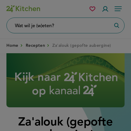
Overslaan
Mijn
Accountme
Menu
bewaarde
en
recepten
naar
Wat
Zoeke
wil
de
je
zoeken?
inhoud
Home
Recepten
Za'alouk (gepofte aubergine)
gaan
Disney+
Za'alouk (gepofte