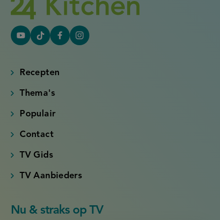
YouTube
Tiktok
Facebook
Instagram
(externe
(externe
(externe
(externe
link)
link)
link)
link)
Recepten
Thema's
Populair
Contact
TV Gids
TV Aanbieders
Nu & straks op TV