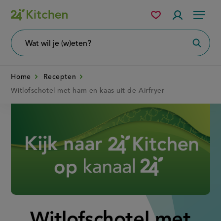
Overslaan
Mijn
Accountme
Menu
bewaarde
en
recepten
naar
Wat
Zoeke
wil
de
je
zoeken?
inhoud
Home
Recepten
gaan
Witlofschotel met ham en kaas uit de Airfryer
Disney+
Witlofschotel met