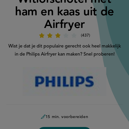
ham en kaas uit de
Airfryer
437
Beoordeel
recept
'Witlofschotel
Wist je dat je dit populaire gerecht ook heel makkelijk
met
ham
in de Philips Airfryer kan maken? Snel proberen!
en
kaas
uit
de
Aangeboden
Airfryer'
door:
15 min. voorbereiden