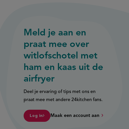
link)
link)
Meld je aan en
praat mee over
witlofschotel met
ham en kaas uit de
airfryer
Deel je ervaring of tips met ons en
praat mee met andere 24kitchen fans.
Maak een account aan
Log in