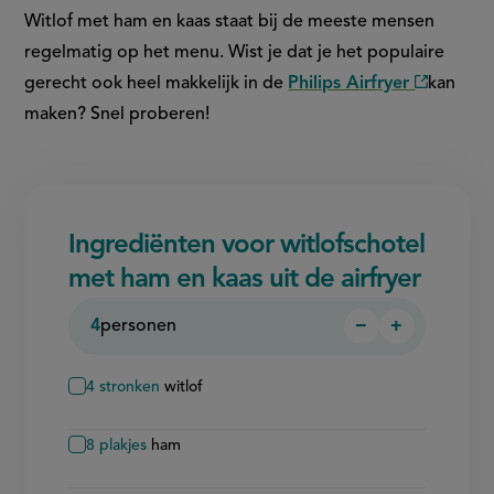
Witlof met ham en kaas staat bij de meeste mensen
regelmatig op het menu. Wist je dat je het populaire
gerecht ook heel makkelijk in de
Philips Airfryer
kan
(externe
maken? Snel proberen!
link)
Ingrediënten voor witlofschotel
met ham en kaas uit de airfryer
4
personen
−
+
Persoon
Persoon
verwijderen
toevoegen
4
stronken
witlof
8
plakjes
ham