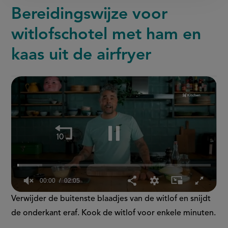
Bereidingswijze voor
witlofschotel met ham en
kaas uit de airfryer
00:01
02:05
0
Verwijder de buitenste blaadjes van de witlof en snijdt
seconds
of
de onderkant eraf. Kook de witlof voor enkele minuten.
2
minutes,