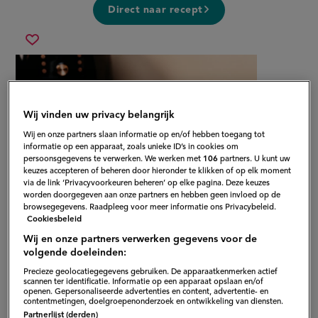
Direct naar recept
witlofschotel
Sla
met
recept
ham
op
en
kaas
uit
Wij vinden uw privacy belangrijk
de
airfryer
Wij en onze partners slaan informatie op en/of hebben toegang tot
informatie op een apparaat, zoals unieke ID’s in cookies om
persoonsgegevens te verwerken. We werken met
106
partners. U kunt uw
keuzes accepteren of beheren door hieronder te klikken of op elk moment
via de link ‘Privacyvoorkeuren beheren’ op elke pagina. Deze keuzes
worden doorgegeven aan onze partners en hebben geen invloed op de
browsegegevens. Raadpleeg voor meer informatie ons Privacybeleid.
Cookiesbeleid
Wij en onze partners verwerken gegevens voor de
volgende doeleinden:
Precieze geolocatiegegevens gebruiken. De apparaatkenmerken actief
scannen ter identificatie. Informatie op een apparaat opslaan en/of
Gepubliceerd op:
28-09-20
openen. Gepersonaliseerde advertenties en content, advertentie- en
contentmetingen, doelgroepenonderzoek en ontwikkeling van diensten.
Bewerkt op:
24-01-2023
Partnerlijst (derden)