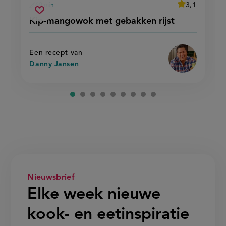
average
3,1
60 min
Beoordeel
voorbereidingstijd
kip-
recept
Sla
score:
Kip-mangowok met gebakken rijst
'kip-
mangowok
recept
mangowok
met
met
op
gebakken
gebakken
rijst'
rijst
Een recept van
Danny Jansen
Nieuwsbrief
Elke week nieuwe
kook- en eetinspiratie