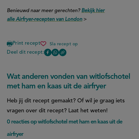
Benieuwd naar meer gerechten?
Bekijk hier
alle Airfryer-recepten van London
>
Print recept
Sla recept op
witlofschotel
met
Deel dit recept:
Copy
Deel
Deel
ham
the
en
deze
deze
link
kaas
of
pagina
pagina
uit
Wat anderen vonden van witlofschotel
this
de
op
op
page
met ham en kaas uit de airfryer
airfryer
Facebook
WhatsApp
(opent
(opent
Heb jij dit recept gemaakt? Of wil je graag iets
in
in
vragen over dit recept? Laat het weten!
nieuw
nieuw
0 reacties op witlofschotel met ham en kaas uit de
venster,
venster,
airfryer
externe
externe