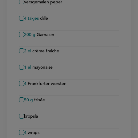
versgemalen peper
4
takjes
dille
200
g
Garnalen
2
el
crème fraîche
1
el
mayonaise
4
Frankfurter worsten
50
g
frisée
kropsla
4
wraps