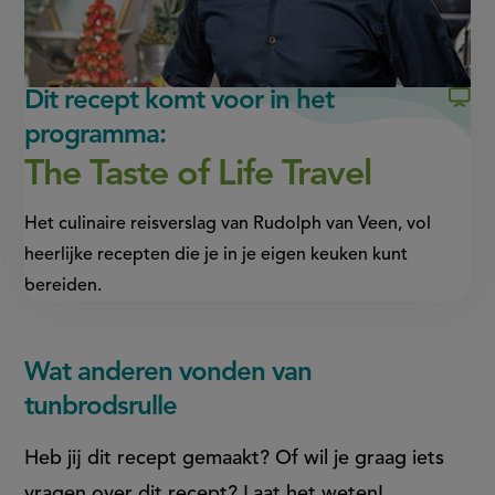
externe
externe
link)
link)
Dit recept komt voor in het
programma:
The Taste of Life Travel
Het culinaire reisverslag van Rudolph van Veen, vol
heerlijke recepten die je in je eigen keuken kunt
bereiden.
Wat anderen vonden van
tunbrodsrulle
Heb jij dit recept gemaakt? Of wil je graag iets
vragen over dit recept? Laat het weten!