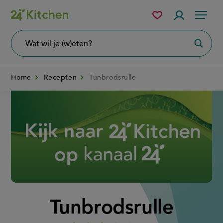
Overslaan
Mijn
Accountme
Menu
bewaarde
en
recepten
naar
Wat
Zoeke
wil
de
je
zoeken?
inhoud
Home
Recepten
Tunbrodsrulle
gaan
Disney+
Tunbrodsrulle