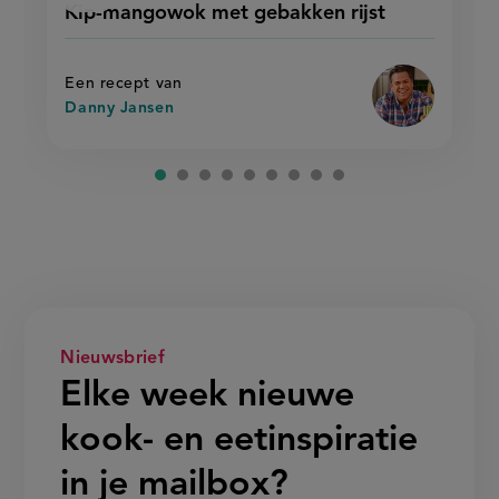
Sla
Kip-mangowok met gebakken rijst
'kip-
mangowok
recept
mangowok
met
met
op
gebakken
gebakken
rijst'
rijst
Een recept van
Danny Jansen
Nieuwsbrief
Elke week nieuwe
kook- en eetinspiratie
in je mailbox?