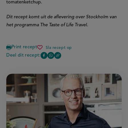
tomatenketchup.
Dit recept komt uit de aflevering over Stockholm van
het programma The Taste of Life Travel.
Print recept
Sla recept op
tunbrodsrulle
Deel dit recept:
Copy
Deel
Deel
the
deze
deze
link
of
pagina
pagina
this
op
op
page
Facebook
WhatsApp
(opent
(opent
in
in
nieuw
nieuw
venster,
venster,