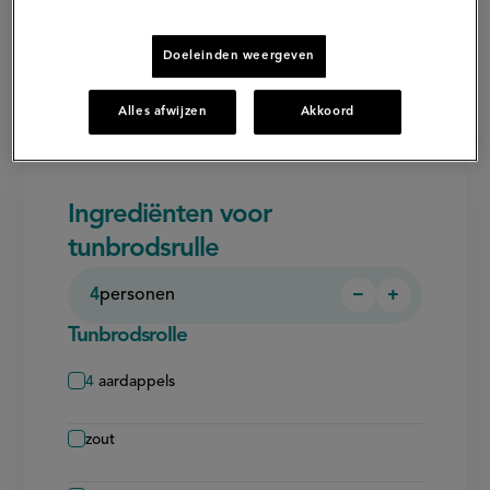
Doeleinden weergeven
Alles afwijzen
Akkoord
Ingrediënten voor
tunbrodsrulle
4
personen
−
+
Persoon
Persoon
verwijderen
toevoegen
Tunbrodsrolle
4
aardappels
zout