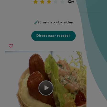
26
Beoordeel
recept
'Tunbrodsrulle'
25 min. voorbereiden
Direct naar recept
tunbrodsrulle
Sla
recept
op