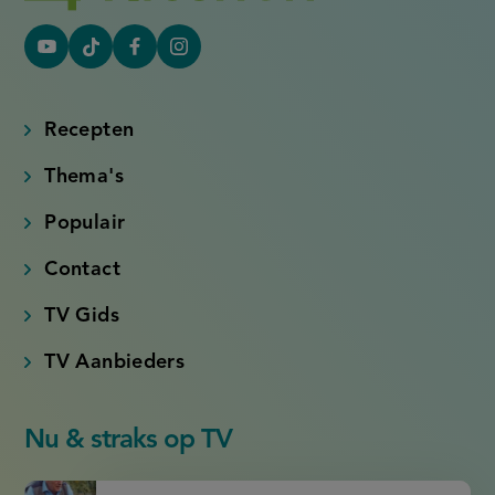
YouTube
Tiktok
Facebook
Instagram
(externe
(externe
(externe
(externe
link)
link)
link)
link)
Recepten
Thema's
Populair
Contact
TV Gids
TV Aanbieders
Nu & straks op TV