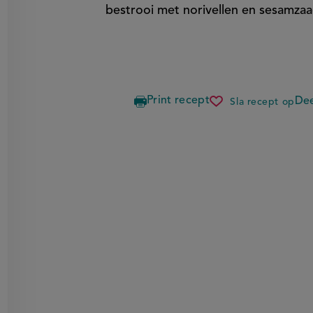
bestrooi met norivellen en sesamzaa
Print recept
Dee
Sla recept op
sushisalad