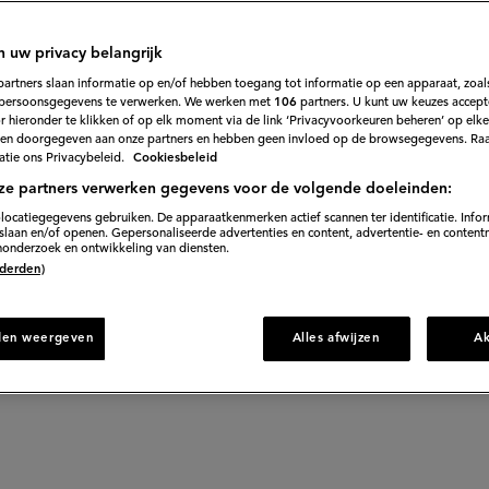
1
Beoordeel
recept
'Sushisalade'
s: een sushisalade met zalm, komkommer en radijs.
n uw privacy belangrijk
partners slaan informatie op en/of hebben toegang tot informatie op een apparaat, zoals
persoonsgegevens te verwerken. We werken met
106
partners. U kunt uw keuzes accept
 hieronder te klikken of op elk moment via de link ‘Privacyvoorkeuren beheren’ op elk
. voorbereiden
en doorgegeven aan onze partners en hebben geen invloed op de browsegegevens. Ra
tie ons Privacybeleid.
Cookiesbeleid
ze partners verwerken gegevens voor de volgende doeleinden:
locatiegegevens gebruiken. De apparaatkenmerken actief scannen ter identificatie. Info
naar recept
laan en/of openen. Gepersonaliseerde advertenties en content, advertentie- en content
onderzoek en ontwikkeling van diensten.
 (derden)
Gepu
den weergeven
Alles afwijzen
A
Bewe