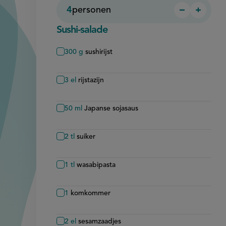
4
personen
−
+
Persoon
Perso
verwijder
toevo
Sushi-salade
300
g
sushirijst
3
el
rijstazijn
50
ml
Japanse sojasaus
2
tl
suiker
1
tl
wasabipasta
1
komkommer
2
el
sesamzaadjes