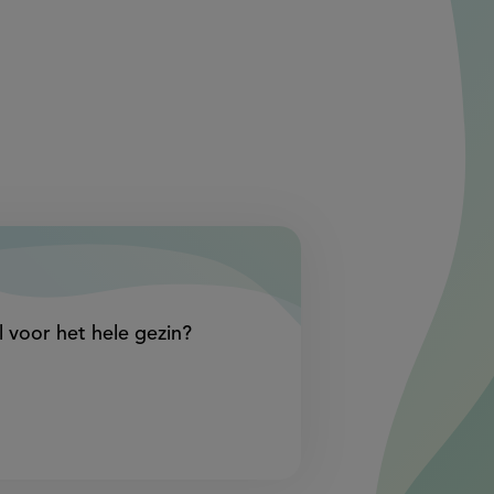
link)
link)
l voor het hele gezin?