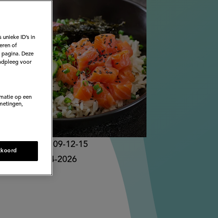
 unieke ID’s in
eren of
e pagina. Deze
adpleeg voor
rmatie op een
metingen,
bliceerd op:
09-12-15
kkoord
rkt op:
13-04-2026