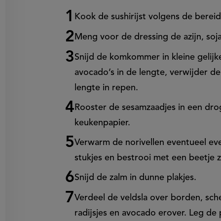
on
Kook de sushirijst volgens de berei
en
egen
Meng voor de dressing de azijn, soja
Snijd de komkommer in kleine gelijke 
avocado’s in de lengte, verwijder de
lengte in repen.
Rooster de sesamzaadjes in een dro
keukenpapier.
Verwarm de norivellen eventueel eve
stukjes en bestrooi met een beetje 
Snijd de zalm in dunne plakjes.
Verdeel de veldsla over borden, sc
radijsjes en avocado erover. Leg de 