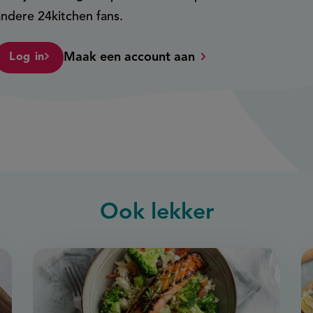
andere 24kitchen fans.
Maak een account aan
Log in
Ook
lekker