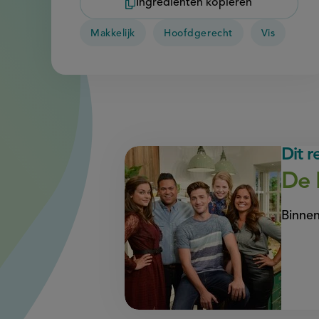
Ingrediënten kopiëren
Makkelijk
Hoofdgerecht
Vis
Dit 
De 
Binnen